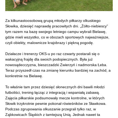
Za
kilkunastoosobową
grupą
młodych piłkarzy olkuskiego
Słowika, dziesięć naprawdę pracowitych dni. „Żółto-niebiescy”
tym razem na bazę swojego letniego
campu wybrali Bielawę,
gdzie mieli wszystko, co w obozach sportowych najważniejsze,
czyli obiekty, malownicze krajobrazy i piękną pogodę.
Działacze i trenerzy OKS-u po raz czwarty postarali się o
wakacyjną frajdę dla swoich podopiecznych. Była już
nowosądecczyzna, bieszczadzki Zwierzyń i nadmorska Łeba.
Teraz przyszedł czas na zmianę kierunku bardziej na zachód, a
konkretnie na Bielawę.
To właśnie tam przez dziesięć słonecznych dni bawili młodzi
futboliści, trening łącząc z integracją i wspaniałą zabawą.
Zajęcia piłkarskie podsumowały mecze kontrolne, w których
Słowik trzykrotnie pewnie pokonał rówieśników ze Sławkowa.
Podczas zgrupowania olkuszanie przegrali tylko raz, w
Ząbkowicach Śląskich z tamtejszą Unią. Jednak nawet ta