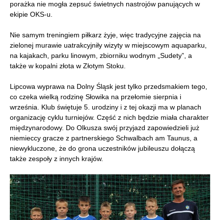
porażka nie mogła zepsuć świetnych nastrojów panujących w
ekipie OKS-u.
Nie samym treningiem piłkarz żyje, więc tradycyjne zajęcia na
zielonej murawie uatrakcyjniły wizyty w miejscowym aquaparku,
na kajakach, parku linowym, zbiorniku wodnym „Sudety”, a
także w kopalni złota w Złotym Stoku.
Lipcowa wyprawa na Dolny Śląsk jest tylko przedsmakiem tego,
co czeka wielką rodzinę Słowika na przełomie sierpnia i
września. Klub świętuje
5. urodziny i z tej okazji ma w planach
organizację cyklu turniejów.
Część z nich będzie miała charakter
międzynarodowy. Do Olkusza swój przyjazd zapowiedzieli już
niemieccy gracze z partnerskiego Schwalbach am Taunus, a
niewykluczone, że do grona uczestników jubileuszu dołączą
także zespoły z innych krajów.