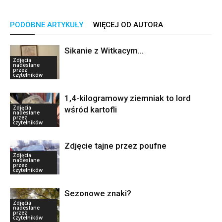
PODOBNE ARTYKUŁY
WIĘCEJ OD AUTORA
Sikanie z Witkacym…
Zdjęcia
nadesłane
przez
czytelników
1,4-kilogramowy ziemniak to lord
Zdjęcia
wśród kartofli
nadesłane
przez
czytelników
Zdjęcie tajne przez poufne
Zdjęcia
nadesłane
przez
czytelników
Sezonowe znaki?
Zdjęcia
nadesłane
przez
czytelników