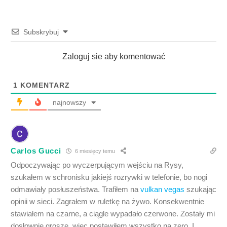
Subskrybuj
Zaloguj sie aby komentować
1
KOMENTARZ
najnowszy
Carlos Gucci
6 miesięcy temu
Odpoczywając po wyczerpującym wejściu na Rysy,
szukałem w schronisku jakiejś rozrywki w telefonie, bo nogi
odmawiały posłuszeństwa. Trafiłem na
vulkan vegas
szukając
opinii w sieci. Zagrałem w ruletkę na żywo. Konsekwentnie
stawiałem na czarne, a ciągle wypadało czerwone. Zostały mi
dosłownie grosze, więc postawiłem wszystko na zero. I