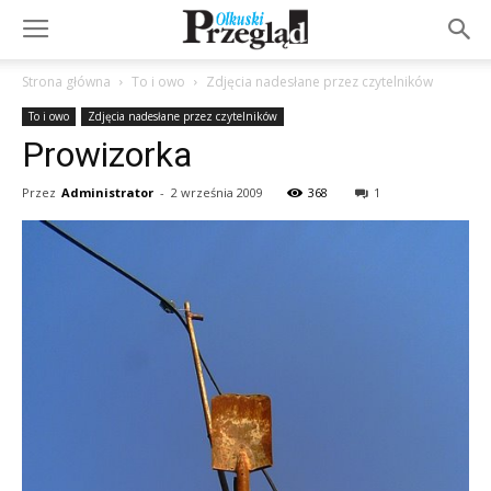
Strona główna
To i owo
Zdjęcia nadesłane przez czytelników
To i owo
Zdjęcia nadesłane przez czytelników
Prowizorka
Przez
Administrator
-
2 września 2009
368
1