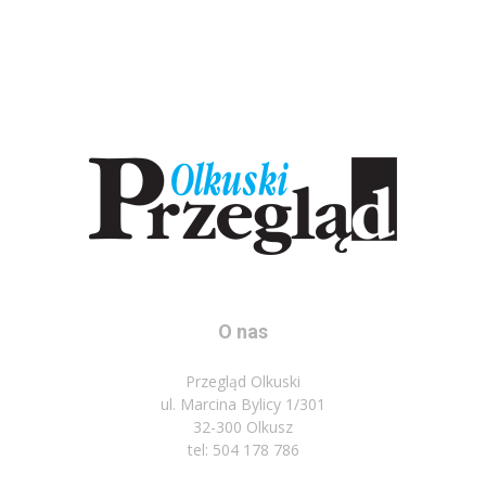
O nas
Przegląd Olkuski
ul. Marcina Bylicy 1/301
32-300 Olkusz
tel: 504 178 786