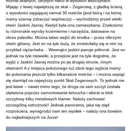
murów skalnych, ukrytych nieco w wysokich leszczynach.
Mijając z lewej największą ze skał – Zegarową, z gładką ścianą
o wysokości sięgającej niemal 30 metrów (pod którą i na której
mamy szansę zobaczyć wspinaczy) – wychodzimy przed wielki
otwór Jaskini Jasnej. Kiedyś była ona zamieszkana. Znaleziono
tu różnorakie wyroby krzemienne i narzędzia, datowane na
okres paleolitu. Można łatwo wejść do środka – przez olbrzymi
otwór główny. Jest on na tyle duży, że zmieściłaby się w nim na
przykład ciężarówka… Wewnątrz jaskini panuje półmrok. Jest on
jednak na tyle niewielki, a przejście jest na tyle dogodne, że
wyjść z Jaskini Jasnej można po jej drugiej stronie, innym
otworem! A z miejsca położonego tuż obok tego wyjścia mamy
do pokonania jeszcze tylko kilkanaście metrów – i można wspiąć
się stamtąd na najwyższy punkt Skał Zegarowych. To jednak nie
jest łatwe – nawet mimo tego, że droga na sam szczyt została
ułatwiona poprzez zamontowanie łańcucha i wbicie w blok
szczytowy kilku metalowych klamer. Należy zachować
szczególną ostrożność! Jednak panorama, jaka się stąd
rozpościera, wynagrodzi nam ten wysiłek – należy ona bowiem
do najładniejszych na Jurze!