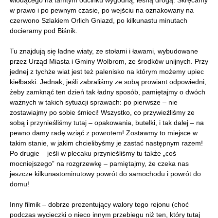
wiodącego na tamtym odcinku wygodną, leśną drogą. Skręcamy
w prawo i po pewnym czasie, po wejściu na oznakowany na
czerwono Szlakiem Orlich Gniazd, po kilkunastu minutach
docieramy pod Biśnik.
Tu znajdują się ładne wiaty, ze stołami i ławami, wybudowane
przez Urząd Miasta i Gminy Wolbrom, ze środków unijnych. Przy
jednej z tychże wiat jest też palenisko na którym możemy upiec
kiełbaski. Jednak, jeśli zabraliśmy ze sobą prowiant odpowiedni,
żeby zamknąć ten dzień tak ładny sposób, pamiętajmy o dwóch
ważnych w takich sytuacji sprawach: po pierwsze – nie
zostawiajmy po sobie śmieci! Wszystko, co przywieźliśmy ze
sobą i przynieśliśmy tutaj – opakowania, butelki, i tak dalej – na
pewno damy radę wziąć z powrotem! Zostawmy to miejsce w
takim stanie, w jakim chcielibyśmy je zastać następnym razem!
Po drugie – jeśli w plecaku przynieśliśmy tu także „coś
mocniejszego” na rozgrzewkę – pamiętajmy, że czeka nas
jeszcze kilkunastominutowy powrót do samochodu i powrót do
domu!
Inny filmik – dobrze prezentujący walory tego rejonu (choć
podczas wycieczki o nieco innym przebiegu niż ten, który tutaj