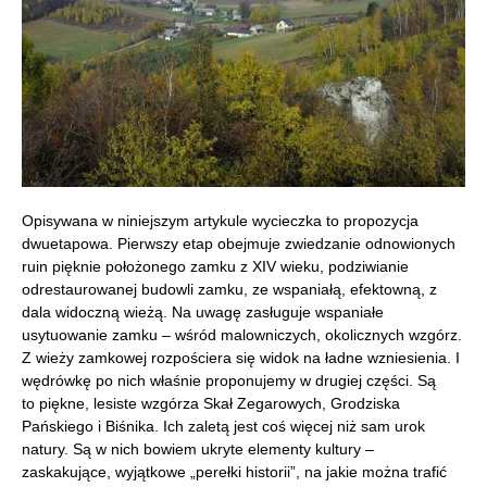
Opisywana w niniejszym artykule wycieczka to propozycja
dwuetapowa. Pierwszy etap obejmuje zwiedzanie odnowionych
ruin pięknie położonego zamku z XIV wieku, podziwianie
odrestaurowanej budowli zamku, ze wspaniałą, efektowną, z
dala widoczną wieżą. Na uwagę zasługuje wspaniałe
usytuowanie zamku – wśród malowniczych, okolicznych wzgórz.
Z wieży zamkowej rozpościera się widok na ładne wzniesienia. I
wędrówkę po nich właśnie proponujemy w drugiej części. Są
to piękne, lesiste wzgórza Skał Zegarowych, Grodziska
Pańskiego i Biśnika. Ich zaletą jest coś więcej niż sam urok
natury. Są w nich bowiem ukryte elementy kultury –
zaskakujące, wyjątkowe „perełki historii”, na jakie można trafić