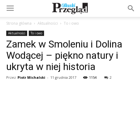
Strona główna
Aktualności
To i owo
Aktualności
To i owo
Zamek w Smoleniu i Dolina
Wodącej – piękno natury i
ukryta w niej historia
Przez
Piotr Michalski
-
11 grudnia 2017
1154
2