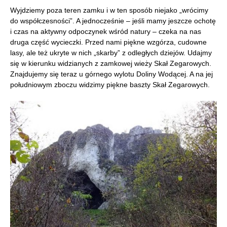
Wyjdziemy poza teren zamku i w ten sposób niejako „wrócimy
do współczesności”. A jednocześnie – jeśli mamy jeszcze ochotę
i czas na aktywny odpoczynek wśród natury – czeka na nas
druga część wycieczki. Przed nami piękne wzgórza, cudowne
lasy, ale też ukryte w nich „skarby” z odległych dziejów. Udajmy
się w kierunku widzianych z zamkowej wieży Skał Zegarowych.
Znajdujemy się teraz u górnego wylotu Doliny Wodącej. A na jej
południowym zboczu widzimy piękne baszty Skał Zegarowych.