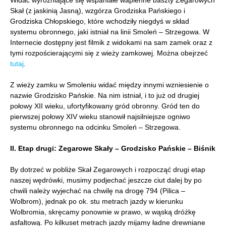
Widać wyróżniające się wspaniałe wapienne baszty Zegarowych
Skał (z jaskinią Jasną), wzgórza Grodziska Pańskiego i
Grodziska Chłopskiego, które wchodziły niegdyś w skład
systemu obronnego, jaki istniał na linii Smoleń – Strzegowa. W
Internecie dostępny jest filmik z widokami na sam zamek oraz z
tymi rozpościerającymi się z wieży zamkowej. Można obejrzeć
tutaj
.
Z wieży zamku w Smoleniu widać między innymi wzniesienie o
nazwie Grodzisko Pańskie. Na nim istniał, i to już od drugiej
połowy XII wieku, ufortyfikowany gród obronny. Gród ten do
pierwszej połowy XIV wieku stanowił najsilniejsze ogniwo
systemu obronnego na odcinku Smoleń – Strzegowa.
II. Etap drugi: Zegarowe Skały – Grodzisko Pańskie – Biśnik
By dotrzeć w pobliże Skał Zegarowych i rozpocząć drugi etap
naszej wędrówki, musimy podjechać jeszcze ciut dalej by po
chwili należy wyjechać na chwilę na drogę 794 (Pilica –
Wolbrom), jednak po ok. stu metrach jazdy w kierunku
Wolbromia, skręcamy ponownie w prawo, w wąską dróżkę
asfaltową. Po kilkuset metrach jazdy mijamy ładne drewniane