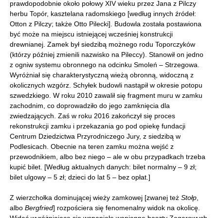
prawdopodobnie około połowy XIV wieku przez Jana z Pilczy
herbu Topór, kasztelana radomskiego [według innych źródeł:
Otton z Pilczy; także Otto Pilecki]. Budowla została postawiona
być może na miejscu istniejącej wcześniej konstrukcji
drewnianej. Zamek był siedzibą możnego rodu Toporczyków
(którzy później zmienili nazwisko na Pileccy). Stanowił on jedno
z ogniw systemu obronnego na odcinku Smoleń – Strzegowa.
Wyróżniał się charakterystyczną wieżą obronną, widoczną z
okolicznych wzgórz. Schyłek budowli nastąpił w okresie potopu
szwedzkiego. W roku 2010 zawalił się fragment muru w zamku
zachodnim, co doprowadziło do jego zamknięcia dla
zwiedzających. Zaś w roku 2016 zakończył się proces
rekonstrukcji zamku i przekazania go pod opiekę fundacji
Centrum Dziedzictwa Przyrodniczego Jury, z siedzibą w
Podlesicach. Obecnie na teren zamku można wejść z
przewodnikiem, albo bez niego – ale w obu przypadkach trzeba
kupić bilet. [Według aktualnych danych: bilet normalny – 9 zł;
bilet ulgowy – 5 zł; dzieci do lat 5 – bez opłat.]
Z wierzchołka dominującej wieży zamkowej [zwanej też
Stołp
,
albo
Bergfried
] rozpościera się fenomenalny widok na okolicę.