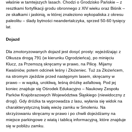
właśnie w tamtejszych lasach. Chodzi o Grodzisko Pańskie – z
resztkami fortyfikacji grodu obronnego z XIV wieku oraz Biśnik –
ze skałkami i jaskinią, w której znaleziono wykopaliska z okresu
paleolitu – ślady bytności neandertalczyka, sprzed 50-60 tysięcy
lat.
Dojazd
Dla zmotoryzowanych dojazd jest dosyć prosty: wyjeżdżając z
Olkusza drogą 791 (w kierunku Ogrodzieńca), po minięciu
Klucz, za Przemszą skręcamy w prawo, na Pilicę. Mijamy
Kwaśniów, potem odcinek leśny i Złożeniec. Tuż za Złożeńcem,
na stromym zjeździe przed następnym lasem, skręcamy w
prawo – w wąską, urokliwą, leśną dróżkę asfaltową. Pod jej
koniec znajduje się Ośrodek Edukacyjno – Naukowy Zespołu
Parków Krajobrazowych Województwa Śląskiego (niewidoczny z
drogi). Gdy dróżka ta wyprowadza z lasu, wyłania się widok na
charakterystyczną białą wieżę zamku w Smoleniu. Na
skrzyżowaniu skręcamy w prawo i po chwili dojeżdżamy na
miejsce parkingowe z wiatą i tablicą informacyjną, które znajduje
się w pobliżu zamku.