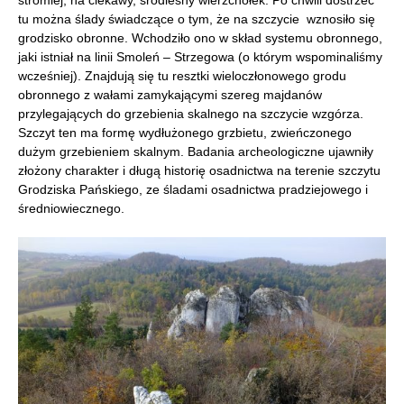
stromiej, na ciekawy, śródleśny wierzchołek. Po chwili dostrzec
tu można ślady świadczące o tym, że na szczycie wznosiło się
grodzisko obronne. Wchodziło ono w skład systemu obronnego,
jaki istniał na linii Smoleń – Strzegowa (o którym wspominaliśmy
wcześniej). Znajdują się tu resztki wieloczłonowego grodu
obronnego z wałami zamykającymi szereg majdanów
przylegających do grzebienia skalnego na szczycie wzgórza.
Szczyt ten ma formę wydłużonego grzbietu, zwieńczonego
dużym grzebieniem skalnym. Badania archeologiczne ujawniły
złożony charakter i długą historię osadnictwa na terenie szczytu
Grodziska Pańskiego, ze śladami osadnictwa pradziejowego i
średniowiecznego.