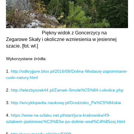
Piękny widok z Goncerzycy na
Zegarowe Skały i okoliczne wzniesienia w jesiennej
szacie. [fot. wł.]
Wykorzystane źródła:
1.
http://odkryjjure.blox.pl/2016/08/Dolina-Wodacej-zapomniane-
cudo-natury.html
2.
http://telezbyszek44.pl/Zamek-Smole%C5%84-i-okolice.php
3.
http://encyklopedia.naukowy.pl/Grodzisko_Pa%C5%84skie
4.
https://www.na-szlaku.net.pl/start/jura-krakowska/49-
szlakiem-jaskiniowc%C3%B3w-po-dolinie-wod%C4%85cej.html
5.
http://www.map4u.pl/pl/poi/5008