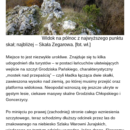
Widok na północ z najwyższego punktu
skał; najbliżej – Skała Zegarowa. [fot. wł.]
Miejsce to jest niezwykle urokliwe. Znajduje się tu kilka
udogodnień dla turystów – w postaci łańcuchów ułatwiających
wejście na szczyt Grodziska Pańskiego, charakterystyczny
„mostek nad przepaścią” – czyli kładka łącząca dwie skałki,
zawieszona wysoko nad ziemią, po której musimy przejść oraz
platforma widokowa. Nieopodal wznoszą się jeszcze ukryte w
gęstym lesie, ciekawe masywy skalne Grodziska Chłopskiego i
Goncerzycy.
Po minięciu po prawej (zachodniej) stronie całego wzniesienia
szczytowego, teraz schodzimy dłuższy odcinek przez las do
znakowanego na niebiesko Szlaku Warowni Jurajskich,