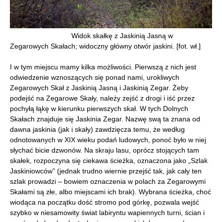
Widok skałkę z Jaskinią Jasną w
Zegarowych Skałach; widoczny główny otwór jaskini. [fot. wł.]
I w tym miejscu mamy kilka możliwości. Pierwszą z nich jest
odwiedzenie wznoszących się ponad nami, urokliwych
Zegarowych Skał z Jaskinią Jasną i Jaskinią Zegar. Żeby
podejść na Zegarowe Skały, należy zejść z drogi i iść przez
pochyłą łąkę w kierunku pierwszych skał. W tych Dolnych
Skałach znajduje się Jaskinia Zegar. Nazwę swą ta znana od
dawna jaskinia (jak i skały) zawdzięcza temu, że według
odnotowanych w XIX wieku podań ludowych, ponoć było w niej
słychać bicie dzwonów. Na skraju lasu, oprócz stojących tam
skałek, rozpoczyna się ciekawa ścieżka, oznaczona jako „Szlak
Jaskiniowców” (jednak trudno wiernie przejść tak, jak cały ten
szlak prowadzi – bowiem oznaczenia w polach za Zegarowymi
Skałami są złe, albo miejscami ich brak). Wybrana ścieżka, choć
wiodąca na początku dość stromo pod górkę, pozwala wejść
szybko w niesamowity świat labiryntu wapiennych turni, ścian i