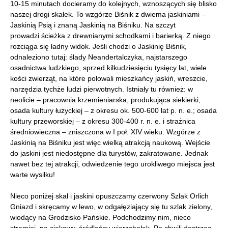
10-15 minutach docieramy do kolejnych, wznoszących się blisko
naszej drogi skałek. To wzgórze Biśnik z dwiema jaskiniami –
Jaskinią Psią i znaną Jaskinią na Biśniku. Na szczyt
prowadzi ścieżka z drewnianymi schodkami i barierką. Z niego
rozciąga się ładny widok. Jeśli chodzi o Jaskinię Biśnik,
odnaleziono tutaj: ślady Neandertalczyka, najstarszego
osadnictwa ludzkiego, sprzed kilkudziesięciu tysięcy lat, wiele
kości zwierząt, na które polowali mieszkańcy jaskiń, wreszcie,
narzędzia tychże ludzi pierwotnych. Istniały tu również: w
neolicie – pracownia krzemieniarska, produkująca siekierki;
osada kultury łużyckiej – z okresu ok. 500-600 lat p. n. e.; osada
kultury przeworskiej – z okresu 300-400 r. n. e. i strażnica
średniowieczna – zniszczona w I poł. XIV wieku. Wzgórze z
Jaskinią na Biśniku jest więc wielką atrakcją naukową. Wejście
do jaskini jest niedostępne dla turystów, zakratowane. Jednak
nawet bez tej atrakcji, odwiedzenie tego urokliwego miejsca jest
warte wysiłku!
Nieco poniżej skał i jaskini opuszczamy czerwony Szlak Orlich
Gniazd i skręcamy w lewo, w odgałęziający się tu szlak zielony,
wiodący na Grodzisko Pańskie. Podchodzimy nim, nieco