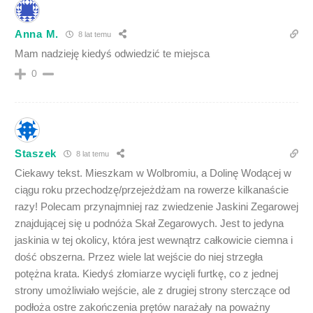
Anna M.
8 lat temu
Mam nadzieję kiedyś odwiedzić te miejsca
0
Staszek
8 lat temu
Ciekawy tekst. Mieszkam w Wolbromiu, a Dolinę Wodącej w
ciągu roku przechodzę/przejeżdżam na rowerze kilkanaście
razy! Polecam przynajmniej raz zwiedzenie Jaskini Zegarowej
znajdującej się u podnóża Skał Zegarowych. Jest to jedyna
jaskinia w tej okolicy, która jest wewnątrz całkowicie ciemna i
dość obszerna. Przez wiele lat wejście do niej strzegła
potężna krata. Kiedyś złomiarze wycięli furtkę, co z jednej
strony umożliwiało wejście, ale z drugiej strony sterczące od
podłoża ostre zakończenia prętów narażały na poważny