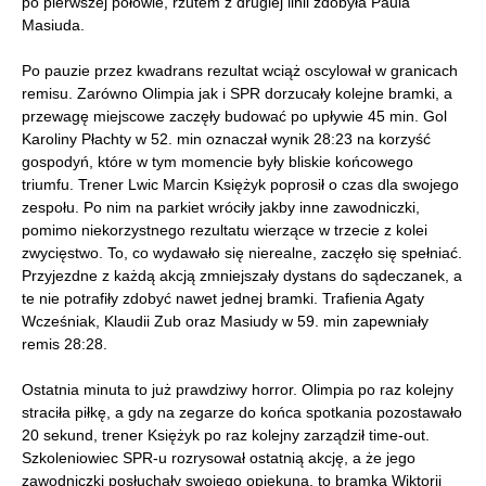
po pierwszej połowie, rzutem z drugiej linii zdobyła Paula
Masiuda.
Po pauzie przez kwadrans rezultat wciąż oscylował w granicach
remisu. Zarówno Olimpia jak i SPR dorzucały kolejne bramki, a
przewagę miejscowe zaczęły budować po upływie 45 min. Gol
Karoliny Płachty w 52. min oznaczał wynik 28:23 na korzyść
gospodyń, które w tym momencie były bliskie końcowego
triumfu. Trener Lwic Marcin Księżyk poprosił o czas dla swojego
zespołu. Po nim na parkiet wróciły jakby inne zawodniczki,
pomimo niekorzystnego rezultatu wierzące w trzecie z kolei
zwycięstwo. To, co wydawało się nierealne, zaczęło się spełniać.
Przyjezdne z każdą akcją zmniejszały dystans do sądeczanek, a
te nie potrafiły zdobyć nawet jednej bramki. Trafienia Agaty
Wcześniak, Klaudii Zub oraz Masiudy w 59. min zapewniały
remis 28:28.
Ostatnia minuta to już prawdziwy horror. Olimpia po raz kolejny
straciła piłkę, a gdy na zegarze do końca spotkania pozostawało
20 sekund, trener Księżyk po raz kolejny zarządził time-out.
Szkoleniowiec SPR-u rozrysował ostatnią akcję, a że jego
zawodniczki posłuchały swojego opiekuna, to bramka Wiktorii