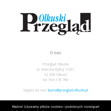
O nas
Przegląd Olkuski
ul. Marcina Bylicy 1/301
32-300 Olkusz
tel: 504 178 786
Napisz do nas:
biuro@przeglad.olkuski.pl
Ważne! Używamy plików cookies i podobnych rozwiązań
Podążaj za nami