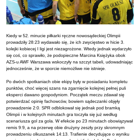
Kiedy w 52. minucie piłkarki ręczne nowosądeckiej Olimpii
prowadziły 28:23 wydawało się, że ich zwycięstwo w hicie 3.
kolejki kobiecej I ligi jest niezagrożone. Wtedy jednak wydarzyło
się coś, co sprawiło, że podopieczne Marcina Księżyka obok
AZS-u AWF Warszawa wskoczyły na szczyt tabeli, udowadniając
jednocześnie, że w sporcie niemożliwe nie istnieje.
Po dwóch spotkaniach obie ekipy były w posiadaniu kompletu
punktów, choć więcej szans na zgarnięcie kolejnej pełnej puli
eksperci dawano gospodyniom. Początek meczu zdawał się
potwierdzać opinię fachowców, bowiem sądeczanki objęły
prowadzenie 2:0. SPR odblokował się jednak pod bramką
Olimpii i w kolejnych minutach gra toczyła się już według
scenariusza gol za gola. W efekcie po 23 minutach obowiązywał
remis 9:9, a na przerwę obie drużyny zeszły przy skromnym
prowadzeniu olkuszanek 14:13. Trafienie decydujące o wyniku