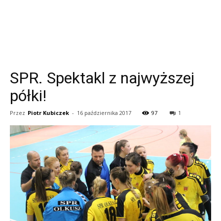
SPR. Spektakl z najwyższej
półki!
Przez
Piotr Kubiczek
-
16 października 2017
97
1