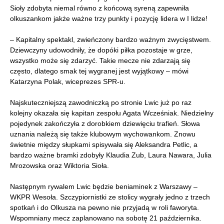
Sioły zdobyta niemal równo z końcową syreną zapewniła
olkuszankom jakże ważne trzy punkty i pozycję lidera w I lidze!
– Kapitalny spektakl, zwieńczony bardzo ważnym zwycięstwem.
Dziewczyny udowodniły, że dopóki piłka pozostaje w grze,
wszystko może się zdarzyć. Takie mecze nie zdarzają się
często, dlatego smak tej wygranej jest wyjątkowy – mówi
Katarzyna Polak, wiceprezes SPR-u.
Najskuteczniejszą zawodniczką po stronie Lwic już po raz
kolejny okazała się kapitan zespołu Agata Wcześniak. Niedzielny
pojedynek zakończyła z dorobkiem dziewięciu trafień. Słowa
uznania należą się także klubowym wychowankom. Znowu
świetnie między słupkami spisywała się Aleksandra Petlic, a
bardzo ważne bramki zdobyły Klaudia Zub, Laura Nawara, Julia
Mrozowska oraz Wiktoria Sioła.
Następnym rywalem Lwic będzie beniaminek z Warszawy –
WKPR Wesoła. Szczypiornistki ze stolicy wygrały jedno z trzech
spotkań i do Olkusza na pewno nie przyjadą w roli faworyta.
Wspomniany mecz zaplanowano na sobotę 21 października.