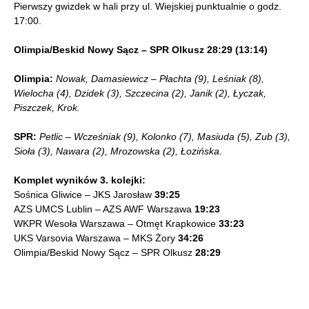
Pierwszy gwizdek w hali przy ul. Wiejskiej punktualnie o godz.
17:00.
Olimpia/Beskid Nowy Sącz – SPR Olkusz 28:29 (13:14)
Olimpia:
Nowak, Damasiewicz – Płachta (9), Leśniak (8),
Wielocha (4), Dzidek (3), Szczecina (2), Janik (2), Łyczak,
Piszczek, Krok.
SPR:
Petlic – Wcześniak (9), Kolonko (7), Masiuda (5), Zub (3),
Sioła (3), Nawara (2), Mrozowska (2), Łozińska.
Komplet wyników 3. kolejki:
Sośnica Gliwice – JKS Jarosław
39:25
AZS UMCS Lublin – AZS AWF Warszawa
19:23
WKPR Wesoła Warszawa – Otmęt Krapkowice
33:23
UKS Varsovia Warszawa – MKS Żory
34:26
Olimpia/Beskid Nowy Sącz – SPR Olkusz
28:29