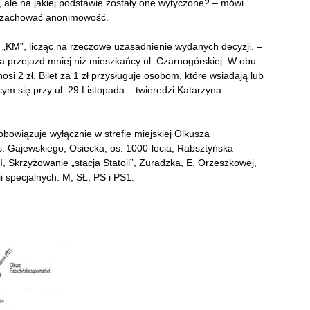
, ale na jakiej podstawie zostały one wytyczone? – mówi
y zachować anonimowość.
 „KM”, licząc na rzeczowe uzasadnienie wydanych decyzji. –
za przejazd mniej niż mieszkańcy ul. Czarnogórskiej. W obu
i 2 zł. Bilet za 1 zł przysługuje osobom, które wsiadają lub
m się przy ul. 29 Listopada – twieredzi Katarzyna
bowiązuje wyłącznie w strefie miejskiej Olkusza
s. Gajewskiego, Osiecka, os. 1000-lecia, Rabsztyńska
Skrzyżowanie „stacja Statoil”, Żuradzka, E. Orzeszkowej,
i specjalnych: M, SŁ, PS i PS1.