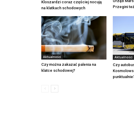
Urząd Mars
Kloszardzi coraz częściej nocują
Przegini te
na klatkach schodowych
Aktualności
Aktualności
Czy można zakazać palenia na
Czy autobu
klatce schodowej?
Kosmolowsk
punktualnie