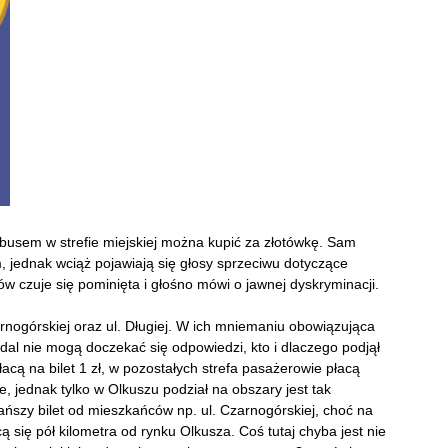
obusem w strefie miejskiej można kupić za złotówkę. Sam
 jednak wciąż pojawiają się głosy sprzeciwu dotyczące
 czuje się pominięta i głośno mówi o jawnej dyskryminacji.
zarnogórskiej oraz ul. Długiej. W ich mniemaniu obowiązująca
dal nie mogą doczekać się odpowiedzi, kto i dlaczego podjął
łacą na bilet 1 zł, w pozostałych strefa pasażerowie płacą
e, jednak tylko w Olkuszu podział na obszary jest tak
ńszy bilet od mieszkańców np. ul. Czarnogórskiej, choć na
ą się pół kilometra od rynku Olkusza. Coś tutaj chyba jest nie