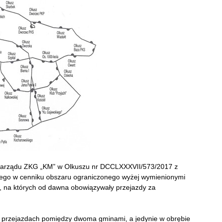
Zarządu ZKG „KM” w Olkuszu nr DCCLXXXVII/573/2017 z
onego w cenniku obszaru ograniczonego wyżej wymienionymi
PS, na których od dawna obowiązywały przejazdy za
na przejazdach pomiędzy dwoma gminami, a jedynie w obrębie