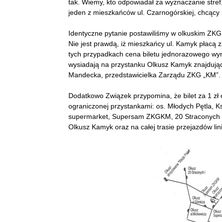
tak. Wiemy, kto odpowiadał za wyznaczanie stref
jeden z mieszkańców ul. Czarnogórskiej, chcąc
Identyczne pytanie postawiliśmy w olkuskim ZKG
Nie jest prawdą, iż mieszkańcy ul. Kamyk płacą 
tych przypadkach cena biletu jednorazowego wynos
wysiadają na przystanku Olkusz Kamyk znajdujący
Mandecka, przedstawicielka Zarządu ZKG „KM”.
Dodatkowo Związek przypomina, że bilet za 1 zł o
ograniczonej przystankami: os. Młodych Pętla, K
supermarket, Supersam ZKGKM, 20 Straconych I, 
Olkusz Kamyk oraz na całej trasie przejazdów lini