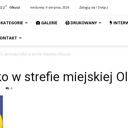
C
22.2
niedziela, 9 sierpnia, 2026
Zaloguj się / Dołącz
Olkusz
KATEGORIE
GALERIE
DRUKOWANY
INTER
ONTAKT
Za złotówkę tylko w strefie miejskiej Olkusza
o w strefie miejskiej O
4