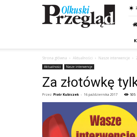
Przegląd
Olkuski
K
Strona główna
Aktualności
Nasze interwencje
Aktualności
Nasze interwencje
Za złotówkę tylk
Przez
Piotr Kubiczek
-
16 października 2017
505