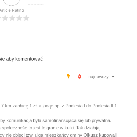
Article Rating
sie aby komentować
najnowszy
 km zapłacę 1 zł, a jadąc np. z Podlesia I do Podlesia II 1
by komunikacja była samofinansująca się lub prywatna.
 społeczność to jest to granie w kulki. Tak działają
cy nie objęci tzw. ulgą mieszkańcy gminy Olkusz kupowali