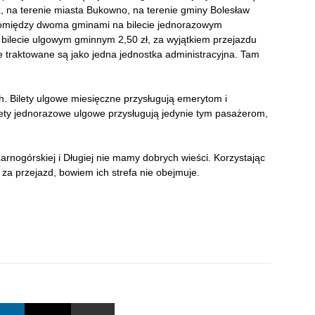
z, na terenie miasta Bukowno, na terenie gminy Bolesław
 pomiędzy dwoma gminami na bilecie jednorazowym
 bilecie ulgowym gminnym 2,50 zł, za wyjątkiem przejazdu
 traktowane są jako jedna jednostka administracyjna. Tam
ch. Bilety ulgowe miesięczne przysługują emerytom i
lety jednorazowe ulgowe przysługują jedynie tym pasażerom,
rnogórskiej i Długiej nie mamy dobrych wieści. Korzystając
 za przejazd, bowiem ich strefa nie obejmuje.