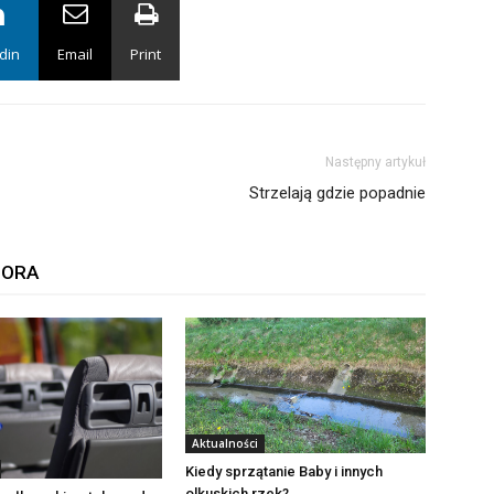
din
Email
Print
Następny artykuł
Strzelają gdzie popadnie
TORA
Aktualności
Kiedy sprzątanie Baby i innych
olkuskich rzek?