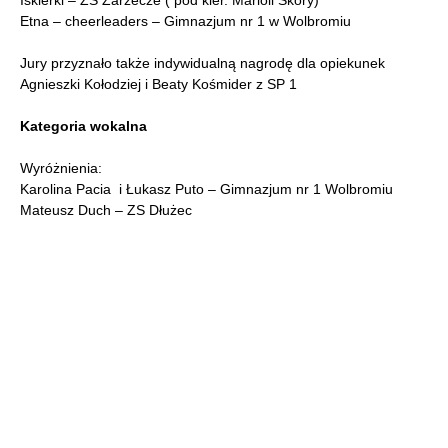
Iskierki – ZS Zarzecze ( pod kier. Marioli Skóry)
Etna – cheerleaders – Gimnazjum nr 1 w Wolbromiu
Jury przyznało także indywidualną nagrodę dla opiekunek
Agnieszki Kołodziej i Beaty Kośmider z SP 1
Kategoria wokalna
Wyróżnienia:
Karolina Pacia i Łukasz Puto – Gimnazjum nr 1 Wolbromiu
Mateusz Duch – ZS Dłużec