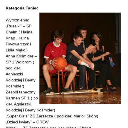
Kategoria Taniec
Wyróżnienia:
„Rusałki” – SP
Chełm ( Halina
Knap ,Halina
Piwowarczyk i
Lidia Mąkol)
Anna Kośmider –
SP 1 Wolbrom (
pod kier.
Agnieszki
Kołodziej i Beaty
Kośmider)
Zespół taneczny
Karmen SP 1 ( po
kier. Agnieszki
Kołodziej i Beaty Kośmider)
„Super Girls” ZS Zarzecze ( pod kier. Marioli Skóry)
„Dzieci kwiaty” – OREW