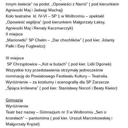
innym świecie” na podst. „Opowieści z Narnii” ( pod kierunkiem
Agnieszki Maj i Jadwigi Machaj)
Koło teatralne kl. IV-VI – SP 1 w Wolbromiu – spektakl
„Opowieść wigilijna” (pod kierunkiem Małgorzaty Łaksy,
Agnieszki Maj i Renaty Kaczmarczyk)
II miejsce
„Marionetki” SP Chełm – „Dar chochlików” ( pod kier. Jolanty
Pałki i Ewy Fuglewicz)
III miejsce
SP Chrząstowice –„Kot w butach” ( pod kier. Lidii Ogonek)
Wszystkie trzy przedstawienia otrzymały jednocześnie
nominację do Powiatowego Festiwalu Kultury – Teatralia.
Wyróżnienie – za kostiumy i scenografię dla SP Zarzecze
„Śpiąca królewna” ( pod kier. Stanisławy Nocoń i Beaty Kiwior)
Gimnazja
Wyróżnienie:
Teatr bez nazwy – Gimnazjum nr 3 w Wolbromiu „Sen o
krzesłach” – pantomima ( pod kier. Urszuli Marcinkowskiej i
Małgorzaty Krężel)