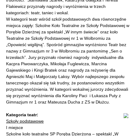
trudności. Stanisława Szarek, Katarzyna Gałązka i Teresa
Flakiewicz przyznały nagrody i wyróżnienia w trzech
kategoriach: teatr, taniec i wokal.
W kategorii teatr wśród szkół podstawowych dwa równorzędne
miejsca zajęły: Szkolne Koło Teatralne ze Szkoły Podstawowej w
Porębie Dzierżnej za spektakl „W innym świecie” oraz koło
Teatralne ze Szkoły Podstawowej nr 1 w Wolbromiu za
„Opowieść wigilijną”. Spośród gimnazjów wyróżniono Teatr bez
nazwy z Gimnazjum nr 3 w Wolbromiu za pantomimę „Sen o
krzesłach”. Jury przyznało również nagrody indywidualne dla
Kacpra Piwowarczyka, Mikołaja Fuglewicza, Marcina
Gajewskiego i Kingi Bratek oraz nagrody za reżyserię dla
Agnieszki Maj i Małgorzaty Łaksy. Wybór najlepszego zespołu
tanecznego okazał się tak trudny, że postanowiono wszystkim
przyznać wyróżnienia. W kategorii wokalnej jurorzy zdecydowali
się przyznać wyróżnienia dla Karoliny Paci i Łukasza Puty z
Gimnazjum nr 1 oraz Mateusza Ducha z ZS w Dłużcu.
Kategoria teatr:
Szkoły podstawowe
I miejsce
Szkolne koło teatralne SP Poręba Dzierżona – spektakl „W