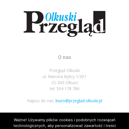
O nas
Przegląd Olkuski
ul. Marcina Bylicy 1/301
32-300 Olkusz
tel: 504 178 786
Napisz do nas:
biuro@przeglad.olkuski.pl
Ważne! Używamy plików cookies i podobnych rozwiązań
Podążaj za nami
technologicznych, aby personalizować zawartość i treści