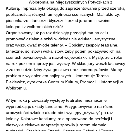
Wolbromia na Międzyszkolnych Potyczkach z
Kulturą. Impreza była okazją do zaprezentowania przed szeroką
publicznością różnych umiejętności scenicznych. Mali aktorzy,
piosenkarze i tancerze błyszczeli przed jurorami i swoimi
kolegami z wolbromskich szkół.
Organizowany już po raz dziesiąty przegląd ma na celu
promować działania szkół w dziedzinie edukacji artystycznej
oraz wyszukiwać młode talenty. – Gościmy zespoły teatralne,
taneczne, solistów i wokalistów, żeby potem pokazywać ich na
scenach powiatowych, a nawet wojewódzkich. Myślę, że z roku
na rok poziom imprezy jest wyższy. W skład jury weszli fachowcy
z zakresu dziedziny żywego słowa oraz choreografowie. Mamy
problem z wyłonieniem najlepszych – komentuje Teresa
Flakiewicz, dyrektorka Centrum Kultury, Promocji i Informacji w
Wolbromiu.
W tym roku przeważały występy teatralne, nieznacznie
wyprzedzając układy taneczne. Przygotowywane na różne
uroczystości szkolne akademie i występy „ożywały” po raz
kolejny. Kolorowe kostiumy, role opanowane do perfekcji i
niezwykle ciekawe adaptacje sprawiły jurorom niemało