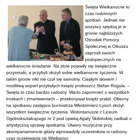
Święta Wielkanocne to
czas rodzinnych
spotkań. Jednak nie
wszyscy spędzą je w
gronie najbliższych.
Ośrodek Pomocy
Społecznej w Olkuszu
zaprosił swoich
podopiecznych na
wielkanocne śniadanie. Na stole pojawiły się świąteczne
przysmaki, a przybyli złożyli sobie wielkanocne życzenia. W
takim gronie nikt nie czuł się samotny. Ciepłym słowem i
modlitwą wsparł przybyłych ksiądz proboszcz Stefan Rogula. –
Święta to czas bardzo radosny. Warto zapomnieć o wszystkich
troskach i zmartwieniach – przekonywał ksiądz prałat. Obecny
na spotkaniu zastępca burmistrza Włodzimierz Łysoń złożył
wszystkim świąteczne życzenia. Wolontariusze z Liceum
Ogólnokształcącego nr 2 pod opieką Agaty Skibińskiej zadbali o
artystyczną oprawę spotkania. Utwory muzyczne przy
akompaniamencie gitary wprowadziły uczestników w radosny
czas oczekiwania na Wielkanoc.