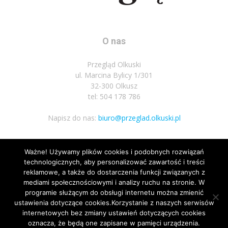
O nas
Przegląd Olkuski
ul. Marcina Bylicy 1/301
32-300 Olkusz
tel: 504 178 786
Napisz do nas:
biuro@przeglad.olkuski.pl
Ważne! Używamy plików cookies i podobnych rozwiązań
Podążaj za nami
technologicznych, aby personalizować zawartość i treści
reklamowe, a także do dostarczenia funkcji związanych z
mediami społecznościowymi i analizy ruchu na stronie. W
programie służącym do obsługi internetu można zmienić
ustawienia dotyczące cookies.Korzystanie z naszych serwisów
internetowych bez zmiany ustawień dotyczących cookies
oznacza, że będą one zapisane w pamięci urządzenia.
Nota prawna
Polityka prywatnosci
Kariera
Regulamin