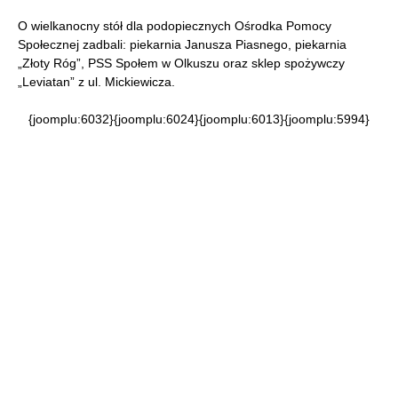
O wielkanocny stół dla podopiecznych Ośrodka Pomocy
Społecznej zadbali: piekarnia Janusza Piasnego, piekarnia
„Złoty Róg”, PSS Społem w Olkuszu oraz sklep spożywczy
„Leviatan” z ul. Mickiewicza.
{joomplu:6032}{joomplu:6024}{joomplu:6013}{joomplu:5994}