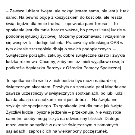
– Zawsze lubiłam święta, ale odkąd jestem sama, nie jest już tak
samo. Na pewno pójdę z koszyczkiem do kościoła, ale reszta
świąt będzie dla mnie trudna – opowiada pani Teresa. – To
spotkanie jest dla mnie bardzo ważne, bo przyszli tutaj ludzie w
podobnej sytuacji życiowej. Możemy porozmawiać i wzajemnie
się wesprzeć – dodaje kobieta. Pracownicy olkuskiego OPS w
tym okresie szczególnie dbają o swoich podopiecznych. –
Świąteczne porządki, zakupy, dobre świąteczne ciasto i zwykła
ludzka rozmowa. Chcemy, żeby oni też mieli wyjątkowe święta –
podkreśla Agnieszka Barczyk z Ośrodka Pomocy Społecznej.
To spotkanie dla wielu z nich będzie być może najbardziej
świątecznym akcentem. Przybyła na spotkanie pani Magdalena
zawsze uczestniczy w świątecznych spotkaniach, bo lubi ludzi i
każda okazja do spotkań z nimi jest dobra. – Na święta nie
szykuję nic specjalnego. To spotkanie jest dla mnie jak święta.
Życzliwi ludzie i pyszne jedzenie – przekonuje. Nie wszystkie
samotne osoby mogą liczyć na odwiedziny bliskich. Dlatego
może warto pomyśleć w okresie świątecznym o samotnych
sąsiadach i zaprosić ich na wielkanocny poczęstunek.