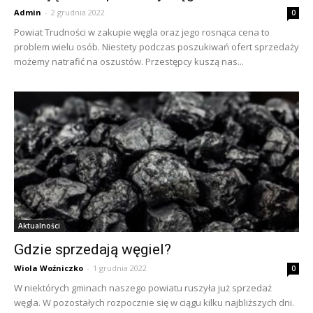
Admin
-
2 grudnia 2022
0
Powiat Trudności w zakupie węgla oraz jego rosnąca cena to
problem wielu osób. Niestety podczas poszukiwań ofert sprzedaży
możemy natrafić na oszustów. Przestępcy kuszą nas...
Aktualności
Gdzie sprzedają węgiel?
Wiola Woźniczko
-
1 grudnia 2022
0
W niektórych gminach naszego powiatu ruszyła już sprzedaż
węgla. W pozostałych rozpocznie się w ciągu kilku najbliższych dni.