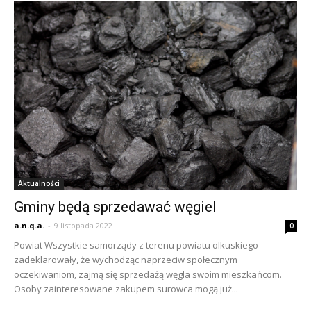
Aktualności
Gminy będą sprzedawać węgiel
a.n.q.a.
-
9 listopada 2022
0
Powiat Wszystkie samorządy z terenu powiatu olkuskiego
zadeklarowały, że wychodząc naprzeciw społecznym
oczekiwaniom, zajmą się sprzedażą węgla swoim mieszkańcom.
Osoby zainteresowane zakupem surowca mogą już...