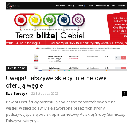
Aktualności
Uwaga! Fałszywe sklepy internetowe
oferują węgiel
Ewa Barczyk
-
22 listopada 2022
1
Powiat Oszuści wykorzystują społeczne zapotrzebowanie na
węgiel: w sieci pojawiły się stworzone przez nich strony
podszywające się pod sklep internetowy Polskiej Grupy Górniczej.
Fałszywe witryny...