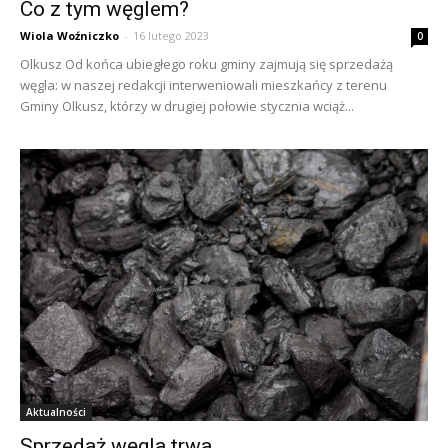
Co z tym węglem?
Wiola Woźniczko
-
16 lutego 2023
0
Olkusz Od końca ubiegłego roku gminy zajmują się sprzedażą
węgla: w naszej redakcji interweniowali mieszkańcy z terenu
Gminy Olkusz, którzy w drugiej połowie stycznia wciąż...
Aktualności
Sprzedaż węgla trwa