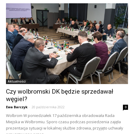
Aktualności
Czy wolbromski DK będzie sprzedawał
węgiel?
Ewa Barczyk
-
20 października 2022
0
Wolbrom W poniedziałek 17 października obradowała Rada
Miejska w Wolbromiu. Sporo czasu podczas posiedzenia zajęła
prezentacja sytuacji w lokalnej służbie zdrowia, przyjęto uchwały