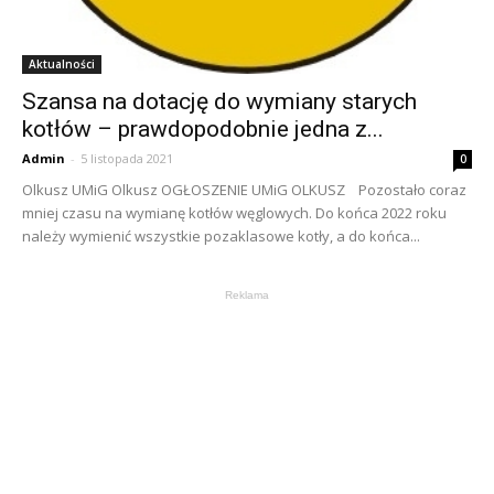
Aktualności
Szansa na dotację do wymiany starych
kotłów – prawdopodobnie jedna z...
Admin
-
5 listopada 2021
0
Olkusz UMiG Olkusz OGŁOSZENIE UMiG OLKUSZ Pozostało coraz
mniej czasu na wymianę kotłów węglowych. Do końca 2022 roku
należy wymienić wszystkie pozaklasowe kotły, a do końca...
Reklama