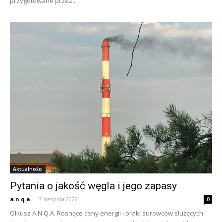
przygotowane przez...
Aktualności
Pytania o jakość węgla i jego zapasy
a.n.q.a.
-
7 sierpnia 2022
0
Olkusz A.N.Q.A. Rosnące ceny energii i braki surowców służących