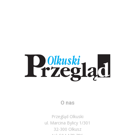
O nas
Przegląd Olkuski
ul. Marcina Bylicy 1/301
32-300 Olkusz