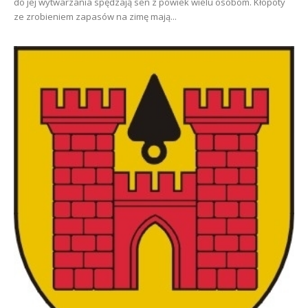
do jej wytwarzania spędzają sen z powiek wielu osobom. Kłopoty
ze zrobieniem zapasów na zimę mają...