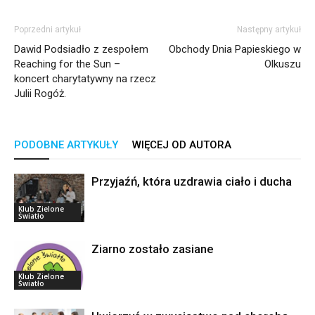
Poprzedni artykuł
Następny artykuł
Dawid Podsiadło z zespołem
Obchody Dnia Papieskiego w
Reaching for the Sun –
Olkuszu
koncert charytatywny na rzecz
Julii Rogóż.
PODOBNE ARTYKUŁY
WIĘCEJ OD AUTORA
Przyjaźń, która uzdrawia ciało i ducha
Klub Zielone
Światło
Ziarno zostało zasiane
Klub Zielone
Światło