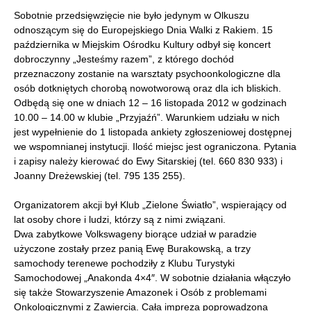
Sobotnie przedsięwzięcie nie było jedynym w Olkuszu
odnoszącym się do Europejskiego Dnia Walki z Rakiem. 15
października w Miejskim Ośrodku Kultury odbył się koncert
dobroczynny „Jesteśmy razem”, z którego dochód
przeznaczony zostanie na warsztaty psychoonkologiczne dla
osób dotkniętych chorobą nowotworową oraz dla ich bliskich.
Odbędą się one w dniach 12 – 16 listopada 2012 w godzinach
10.00 – 14.00 w klubie „Przyjaźń”. Warunkiem udziału w nich
jest wypełnienie do 1 listopada ankiety zgłoszeniowej dostępnej
we wspomnianej instytucji. Ilość miejsc jest ograniczona. Pytania
i zapisy należy kierować do Ewy Sitarskiej (tel. 660 830 933) i
Joanny Dreżewskiej (tel. 795 135 255).
Organizatorem akcji był Klub „Zielone Światło”, wspierający od
lat osoby chore i ludzi, którzy są z nimi związani.
Dwa zabytkowe Volkswageny biorące udział w paradzie
użyczone zostały przez panią Ewę Burakowską, a trzy
samochody terenewe pochodziły z Klubu Turystyki
Samochodowej „Anakonda 4×4″. W sobotnie działania włączyło
się także Stowarzyszenie Amazonek i Osób z problemami
Onkologicznymi z Zawiercia. Cała impreza poprowadzona