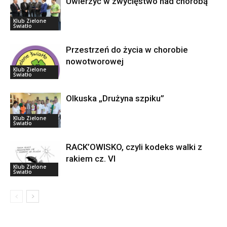
Uwierzyć w zwycięstwo nad chorobą
Klub Zielone
Światło
Przestrzeń do życia w chorobie
nowotworowej
Klub Zielone
Światło
Olkuska „Drużyna szpiku”
Klub Zielone
Światło
RACK’OWISKO, czyli kodeks walki z
rakiem cz. VI
Klub Zielone
Światło