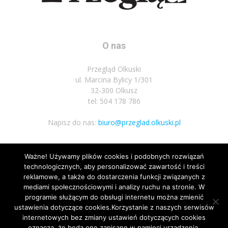
O nas
Przegląd Olkuski
ul. Marcina Bylicy 1/301
32-300 Olkusz
tel: 504 178 786
Napisz do nas:
biuro@przeglad.olkuski.pl
Ważne! Używamy plików cookies i podobnych rozwiązań
Podążaj za nami
technologicznych, aby personalizować zawartość i treści
reklamowe, a także do dostarczenia funkcji związanych z
mediami społecznościowymi i analizy ruchu na stronie. W
programie służącym do obsługi internetu można zmienić
ustawienia dotyczące cookies.Korzystanie z naszych serwisów
internetowych bez zmiany ustawień dotyczących cookies
oznacza, że będą one zapisane w pamięci urządzenia.