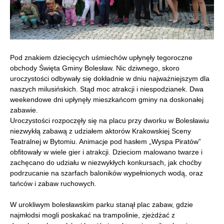
Pod znakiem dziecięcych uśmiechów upłynęły tegoroczne
obchody Święta Gminy Bolesław. Nic dziwnego, skoro
uroczystości odbywały się dokładnie w dniu najważniejszym dla
naszych milusińskich. Stąd moc atrakcji i niespodzianek. Dwa
weekendowe dni upłynęły mieszkańcom gminy na doskonałej
zabawie.
Uroczystości rozpoczęły się na placu przy dworku w Bolesławiu
niezwykłą zabawą z udziałem aktorów Krakowskiej Sceny
Teatralnej w Bytomiu. Animacje pod hasłem „Wyspa Piratów”
obfitowały w wiele gier i atrakcji. Dzieciom malowano twarze i
zachęcano do udziału w niezwykłych konkursach, jak choćby
podrzucanie na szarfach baloników wypełnionych wodą, oraz
tańców i zabaw ruchowych.
W urokliwym bolesławskim parku stanął plac zabaw, gdzie
najmłodsi mogli poskakać na trampolinie, zjeżdżać z