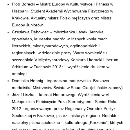
Piotr Borecki – Mistrz Europy w Kulturystyce i Fitness w
Hiszpanii. Student Akademii Wychowania Fizycznego w
Krakowie. Aktualny mistrz Polski mężczyzn oraz Mistrz
Europy Juniorów.
Czesława Dębowiec – mieszkanka Lasek. Autorka
opowiadań, laureatka nagród w licznych konkursach
literackich, międzynarodowych, ogólnopolskich i
regionalnych, w dziedzinie prozy. Warto wymienić tu
szczególnie V Międzynarodowy Konkurs Literacki Liberum
Arbitrium w Tuchowie 2013r – wyróżnienie drukiem w
antologii.
Dominika Hennig –tegoroczna maturzystka. Brązowa
medalistka Mistrzostw Świata w Shuai Ciao(chińskie zapasy).
Józef Liszka – laureat Honorowego Wyróżnienia w VII
Małopolskim Plebiscycie Poza Stereotypem –Senior Roku
2012 ,organizowanym przez Regionalny Ośrodek Polityki
Społecznej w Krakowie, pisarz i historyk regionu. Redaktor
naczelny pisma społeczno – kulturalnego „Korzenie”, których
setny już numer ukazał się w listopadzie ubiegłego roku.