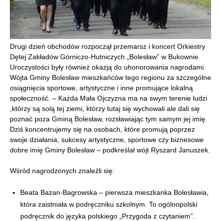
Drugi dzień obchodów rozpoczął przemarsz i koncert Orkiestry
Dętej Zakładów Górniczo-Hutniczych „Bolesław” w Bukownie.
Uroczystości były również okazją do uhonorowania nagrodami
Wójta Gminy Bolesław mieszkańców tego regionu za szczególne
osiągnięcia sportowe, artystyczne i inne promujące lokalną
społeczność. – Każda Mała Ojczyzna ma na swym terenie ludzi
,którzy są solą tej ziemi, którzy tutaj się wychowali ale dali się
poznać poza Gminą Bolesław, rozsławiając tym samym jej imię.
Dziś koncentrujemy się na osobach, które promują poprzez
swoje działania, sukcesy artystyczne, sportowe czy biznesowe
dobre imię Gminy Bolesław – podkreślał wójt Ryszard Januszek.
Wśród nagrodzonych znaleźli się:
Beata Bazan-Bagrowska – pierwsza mieszkanka Bolesławia,
która zaistniała w podręczniku szkolnym. To ogólnopolski
podręcznik do języka polskiego „Przygoda z czytaniem”.