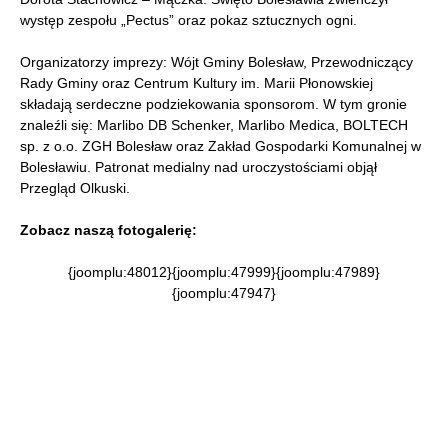
występ zespołu „Pectus” oraz pokaz sztucznych ogni.
Organizatorzy imprezy: Wójt Gminy Bolesław, Przewodniczący
Rady Gminy oraz Centrum Kultury im. Marii Płonowskiej
składają serdeczne podziekowania sponsorom. W tym gronie
znaleźli się: Marlibo DB Schenker, Marlibo Medica, BOLTECH
sp. z o.o. ZGH Bolesław oraz Zakład Gospodarki Komunalnej w
Bolesławiu. Patronat medialny nad uroczystościami objął
Przegląd Olkuski.
Zobacz naszą fotogalerię:
{joomplu:48012}{joomplu:47999}{joomplu:47989}
{joomplu:47947}