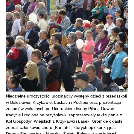
Niedzielne uroczystości urozmaiciły występy dzieci z przedszkoli
w Bolesławiu, Krzykawie, Laskach i Podlipiu oraz prezentacja
zespołów wokalnych pod kierunkiem Iwony Pilarz. Dawne
tradycje i regionalne przyśpiewki zaprezetowały także panie z
Kół Gospodyń Wiejskich z Krzykawki i Lasek. Gromkie oklaski
zebrali członkowie chóru „Kantate”, których opiekunką jest
Dorota Stachowicz – Mączka. Święto Bolesławia zwieńczył