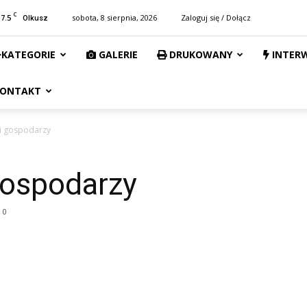
C
17.5
sobota, 8 sierpnia, 2026
Zaloguj się / Dołącz
Olkusz
KATEGORIE
GALERIE
DRUKOWANY
INTER
ONTAKT
i gospodarzy
gospodarzy
0