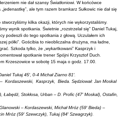
uderzeniem nie dał szansy Światłoniowi. W końcówce
 „jedenastkę”, ale tym razem bramkarz Sułkowic nie dał się
tworzyliśmy kilka okazji, których nie wykorzystaliśmy.
śmy wynik spotkania. Świetnie „rozstrzelał się” Daniel Tukaj,
opcy podeszli do tego spotkania z głową. Uczulałem ich
szej półki”. Gościbia to nieobliczalna drużyna, ma ładne,
grać. Szkoda tylko, że „wykartkowani” Kasprzyk i
omentował spotkanie trener Spójni Krzysztof Duch.
em Krzeszowice w sobotę 15 maja o godz. 17.00.
Daniel Tukaj 45′, 0-4 Michał Ziarno 81′.
sa – Kordaszewski, Kasprzyk, Bieda. Sędziował: Jan Moskal
, Łabędź, Stokłosa, Urban – D. Profic (47′ Moskal), Ostafin,
. Glanowski – Kordaszewski, Michał Mróz (59′ Bieda) –
cin Mróz (59′ Szewczyk), Tukaj (84′ Szwagrzyk).