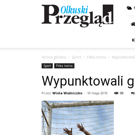
Przegląd
Olkuski
K
Strona główna
Sport
Piłka nożna
Wypunktowal
Sport
Piłka nożna
Wypunktowali 
Przez
Wiola Woźniczko
-
10 maja 2010
98