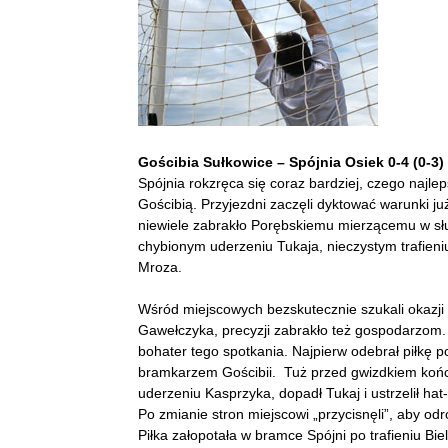
Gościbia Sułkowice – Spójnia Osiek 0-4 (0-3)
Spójnia rokzręca się coraz bardziej, czego naj
Gościbią. Przyjezdni zaczęli dyktować warunki ju
niewiele zabrakło Porębskiemu mierzącemu w sł
chybionym uderzeniu Tukaja, nieczystym trafie
Mroza.
Wśród miejscowych bezskutecznie szukali okazji B
Gawełczyka, precyzji zabrakło też gospodarzom.
bohater tego spotkania. Najpierw odebrał piłkę
bramkarzem Gościbii. Tuż przed gwizdkiem kończ
uderzeniu Kasprzyka, dopadł Tukaj i ustrzelił hat-
Po zmianie stron miejscowi „przycisnęli”, aby odr
Piłka załopotała w bramce Spójni po trafieniu Bie