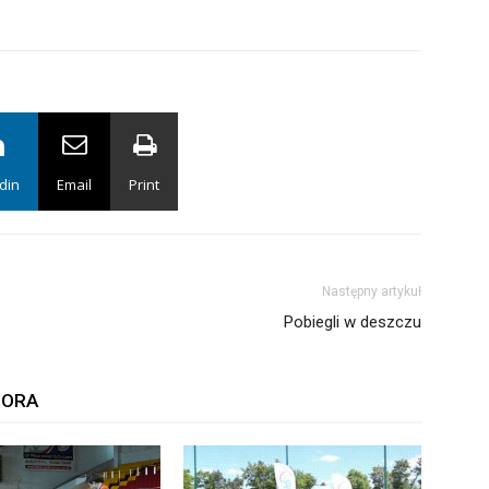
din
Email
Print
Następny artykuł
Pobiegli w deszczu
TORA