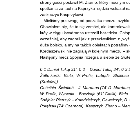
strony gości postawił M. Ziarno, który mocnym 
spotkania za faul na Ksprzyku sędzia wskazał na
zaskoczyć Kasprzykowi.
– Mieliśmy przewagę od początku meczu, szybko s
Obawiałem się, że to się zemści, ale kontrolowali
któy w ciągu kwadransa ustrzelił hat-tricka. Chł
wcześniej, aby zagrali jak z przeciwnikiem z „wyż
duże boisko, a my na takich obiektach potrafimy 
Kordaszewski nie zagrają w kolejnym meczu – sk
Następny mecz Spójnia rozegra u siebie ze Świt
0-1 Daniel Tukaj 31′, 0-2 – Daniel Tukaj 34′, 0-3 
Żółte kartki: Biela, W. Profic, Łabędź, Stokło
(Kraków))
Gościbia: Światłoń – J. Mardaus (74′ D. Mardaus)
W. Profic, Wyrwała – Boczkaja (61′ Gatlik), Biela.
Spójnia: Pietrzyk – Kołodziejczyk, Gawełczyk, D
Porębski (74′ Czarnota), Kasprzyk, Ziarno – Mar