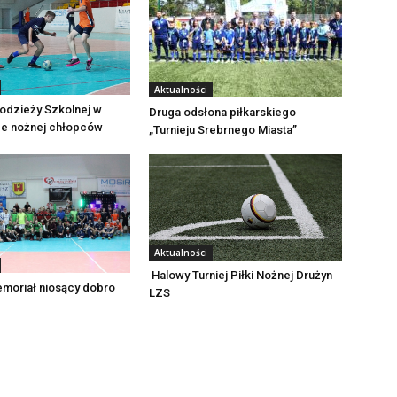
Aktualności
odzieży Szkolnej w
Druga odsłona piłkarskiego
ce nożnej chłopców
„Turnieju Srebrnego Miasta”
Aktualności
Halowy Turniej Piłki Nożnej Drużyn
emoriał niosący dobro
LZS