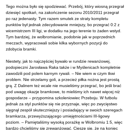
Tego można było się spodziewać. Przebój, który wiosną przegrał
dziesięć spotkań, na zakończenie sezonu 2010/2011 przegrał
po raz jedenasty. Tym razem smutek ze straty kompletu
punktów był jednak zdecydowanie mniejszy, bo przegrać 0:2 z
wicemistrzem III ligi, w dodatku na jego terenie to żaden wstyd.
Tym bardziej, że wolbromianie, podobnie jak w poprzednich
meczach, wypracowali sobie kilka wybornych pozycji do
zdobycia bramki.
Niestety, jak to najczęściej bywało w rundzie rewanżowej,
podopieczni Jarosława Raka także i w Myślenicach kompletnie
zawodzili pod polem karnym rywali. – Nie wiem w czym tkwi
problem. Nie strzelamy goli, a przecież piłka nożna jest prostą
grą. Z Dalinem też wcale nie musieliśmy przegrać, bo jeśli brać
pod uwagę okazje bramkowe, to mieliśmy ich nawet więcej niż
gospodarze – przypomina szkoleniowiec Przeboju. W futbolu
jednak za styl punktów się nie przyznaje, więc po zwycięstwo
sięgnął zespół skuteczniejszy i posiadający w swoich szeregach
bramkarza, przewyższającego umiejętnościami III-ligowy
poziom. – Pamiętaliśmy wysoką porażkę w Wolbromiu 1:5, więc
bardzo chcieliśmy się zrewanżować. Cieszę się, że na koniec