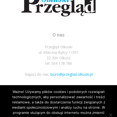
O nas
Przegląd Olkuski
ul. Marcina Bylicy 1/301
32-300 Olkusz
tel: 504 178 786
Napisz do nas:
biuro@przeglad.olkuski.pl
Ważne! Używamy plików cookies i podobnych rozwiązań
Podążaj za nami
technologicznych, aby personalizować zawartość i treści
reklamowe, a także do dostarczenia funkcji związanych z
mediami społecznościowymi i analizy ruchu na stronie. W
programie służącym do obsługi internetu można zmienić