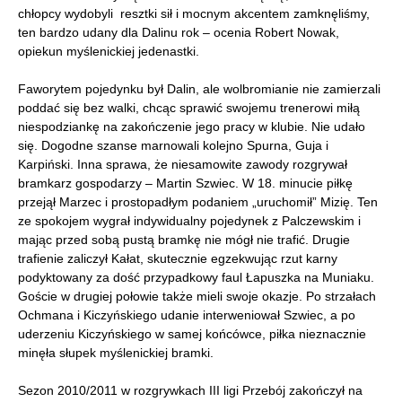
chłopcy wydobyli resztki sił i mocnym akcentem zamknęliśmy,
ten bardzo udany dla Dalinu rok – ocenia Robert Nowak,
opiekun myślenickiej jedenastki.
Faworytem pojedynku był Dalin, ale wolbromianie nie zamierzali
poddać się bez walki, chcąc sprawić swojemu trenerowi miłą
niespodziankę na zakończenie jego pracy w klubie. Nie udało
się. Dogodne szanse marnowali kolejno Spurna, Guja i
Karpiński. Inna sprawa, że niesamowite zawody rozgrywał
bramkarz gospodarzy – Martin Szwiec. W 18. minucie piłkę
przejął Marzec i prostopadłym podaniem „uruchomił” Mizię. Ten
ze spokojem wygrał indywidualny pojedynek z Palczewskim i
mając przed sobą pustą bramkę nie mógł nie trafić. Drugie
trafienie zaliczył Kałat, skutecznie egzekwując rzut karny
podyktowany za dość przypadkowy faul Łapuszka na Muniaku.
Goście w drugiej połowie także mieli swoje okazje. Po strzałach
Ochmana i Kiczyńskiego udanie interweniował Szwiec, a po
uderzeniu Kiczyńskiego w samej końcówce, piłka nieznacznie
minęła słupek myślenickiej bramki.
Sezon 2010/2011 w rozgrywkach III ligi Przebój zakończył na