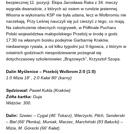
bezpiecznej 11. pozycji. Ekipa Jarosława Raka z 34. meczy
wygrała dwanaście, z których aż osiem w rundzie jesiennej.
Wiosna w wykonaniu KSP nie była udana, lecz w Wolbromiu nie
narzekają. Przy Leśnej nauczyli się już cieszyć z tego, co mają.
Na zakończenie obecnych rozgrywek, w Półfinale Pucharu
Polski województwa małopolskiego Przebój w środę o godz.
17:30 na własnym boisku podejmie Garbarnię Kraków,
niedawnego rywala, a od kilku tygodni już II-ligowca, z którym w
ostatnich godzinach niespodziewanie pożegnał się
dotychczasowy szkoleniowiec „Brązowych”, Krzysztof Szopa.
Dalin Myślenice – Przebój Wolbrom 2:0 (1:0)
1:0 Mizia 18′ , 2:0 Kałat 80′ (karny)
Sędziował:
Paweł Kukla (Kraków)
Żółta kartka:
Guja
Widzów: 300.
Dalin:
Szwiec – Cygal (46′ Tokarz), Wierzycki, Pilch, Senderski
– Biel (66′ Płonka), Muniak, Marzec, Marchiński (83 Bałucki) –
Mizia, M. Górecki (66′ Kałat).