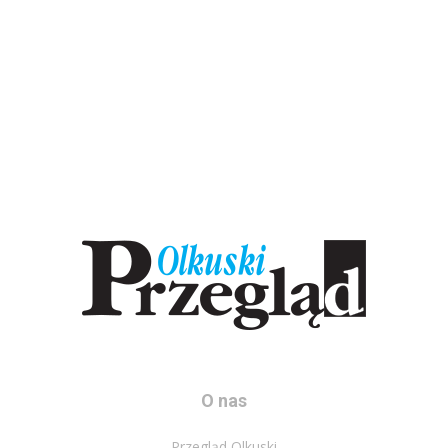
O nas
Przegląd Olkuski