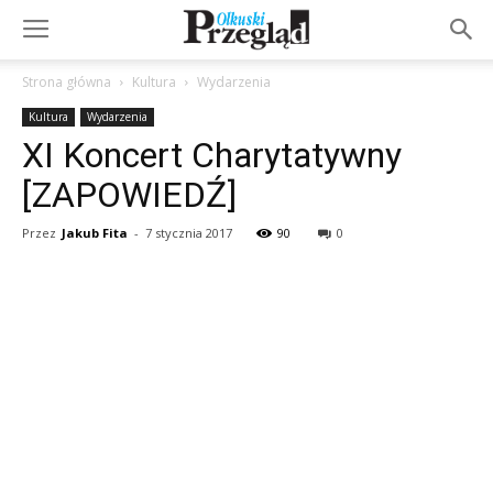
Strona główna
Kultura
Wydarzenia
Kultura
Wydarzenia
XI Koncert Charytatywny
[ZAPOWIEDŹ]
Przez
Jakub Fita
-
7 stycznia 2017
90
0