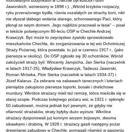
murowanymi budynkami w Chechle był kościół i dom
Jaworskich, wzniesiony w 1898 r.). „Wśród krzyków rozpaczy,
ryku przerażonego bydła, rżenia oszalałych ze strachy koni, nikt
nie słyszał słabego wołania starego, schorowanego Paci, który
płonął ze swym domem. Jego najbliżsi pracowali w lesie” – pisał
w tekście poświęconym 80-leciu OSP w Chechle Andrzej
Krawczyk. Być może to zwycięstwo żywiołu sprowokowało
mieszkańców Chechła, do zorganizowania w tej wsi Ochotniczej
Straży Pożarnej, która powstała tu już w czerwcu 1917 r., (jako
pierwsza w okolicy). Do OSP zgłosiło się 30 ochotników. Wśród
założycieli straży byli: Wincenty Jampicha, Jan Sierka (naczelnik
w latach 1917-25), Władysław Krawczyk, Tadeusz Jaworski,
Roman Mrówka, Piotr Sierka (naczelnik w latach 1934-37) i
Józef Kalarus. Za zebrane na zabawach tanecznych i loteriach
pieniądze zakupiono pierwsze toporki, bosaki i drelichowe
mundury. Wkrótce strażacy mieli też remizę, która mieściła się w
starej szopie. Podczas kolejnego pożaru wsi, w 1921 r. spłonęło
50 zabudowań, można jednak być pewnym, że gdyby nie
ofiarność strażaków, straty byłyby dużo wyższe. Wkrótce
strażacy dysponowali już konnym wozem bojowym, dwoma
sikawkami i drabiną. W 1928 r. strażacy gasili następny pożar
drewnianej zabudowy w Chechle, pomagali również w gaszeniu