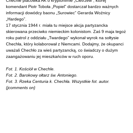
Chechle placówka AK o kryptonimie „Cietrzew”, której
komendant Piotr Toboła „Popiel” dostarczał bardzo ważnych
informacji dowódcy baonu „Surowiec” Gerarda Woźnicy
„Hardego”.
17 stycznia 1944 r. miała tu miejsce akcja partyzancka
skierowana przeciwko niemieckim kolonistom. Zaś 9 maja tegoż
roku patrol z oddziału „Twardego” wykonał wyrok na sołtysie
Chechła, który kolaborował z Niemcami. Dodajmy, że okupanci
uważali Chechło za wieś partyzancką, co świadczy o dużym
zaangażowaniu jej mieszkańców w ruch oporu.
Fot. 1. Kościół w Chechle.
Fot. 2. Barokowy ołtarz św. Antoniego.
Fot. 3. Rzeka Centuria k. Chechła. Wszystkie fot. autor.
{jcomments on}