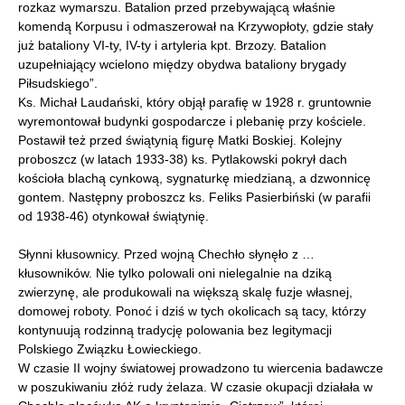
rozkaz wymarszu. Batalion przed przebywającą właśnie
komendą Korpusu i odmaszerował na Krzywopłoty, gdzie stały
już bataliony VI-ty, IV-ty i artyleria kpt. Brzozy. Batalion
uzupełniający wcielono między obydwa bataliony brygady
Piłsudskiego”.
Ks. Michał Laudański, który objął parafię w 1928 r. gruntownie
wyremontował budynki gospodarcze i plebanię przy kościele.
Postawił też przed świątynią figurę Matki Boskiej. Kolejny
proboszcz (w latach 1933-38) ks. Pytlakowski pokrył dach
kościoła blachą cynkową, sygnaturkę miedzianą, a dzwonnicę
gontem. Następny proboszcz ks. Feliks Pasierbiński (w parafii
od 1938-46) otynkował świątynię.
Słynni kłusownicy. Przed wojną Chechło słynęło z …
kłusowników. Nie tylko polowali oni nielegalnie na dziką
zwierzynę, ale produkowali na większą skalę fuzje własnej,
domowej roboty. Ponoć i dziś w tych okolicach są tacy, którzy
kontynuują rodzinną tradycję polowania bez legitymacji
Polskiego Związku Łowieckiego.
W czasie II wojny światowej prowadzono tu wiercenia badawcze
w poszukiwaniu złóż rudy żelaza. W czasie okupacji działała w