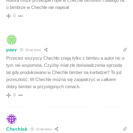
Autora może przekupili i opili w Chechle bimbrem i dlatego nic
o bimbrze w Chechle nie napisał
0
pavv
10 lat temu
Przecież wszyscy Chechło znają tylko z bimbru a autor nic o
tym nie wspomina. Czyżby miał złe doświadczenia sprzeda
lat gdy produkowano w Chechle bimber na karbidzie? To już
przeszłość. W Chechle można się zaopatrzyć w całkiem
dobry bimber w przystępnych cenach.
0
Chechlok
10 lat temu