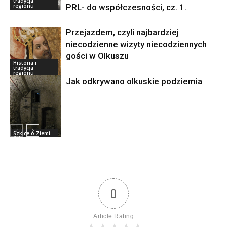
tradycja
Olkuskiej
PRL- do współczesności, cz. 1.
regionu
Przejazdem, czyli najbardziej
niecodzienne wizyty niecodziennych
gości w Olkuszu
Historia i
tradycja
regionu
Jak odkrywano olkuskie podziemia
Szkice o Ziemi
Olkuskiej
0
Article Rating