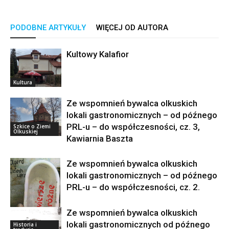
PODOBNE ARTYKUŁY
WIĘCEJ OD AUTORA
Kultowy Kalafior
Kultura
Ze wspomnień bywalca olkuskich
lokali gastronomicznych – od późnego
PRL-u – do współczesności, cz. 3,
Szkice o Ziemi
Olkuskiej
Kawiarnia Baszta
Ze wspomnień bywalca olkuskich
lokali gastronomicznych – od późnego
PRL-u – do współczesności, cz. 2.
Ze wspomnień bywalca olkuskich
lokali gastronomicznych od późnego
Historia i
Szkice o Ziemi