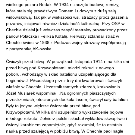
wielkiego pożaru Rodak. W 1934 r. zaczęto budowę remizy,
która stała się prawdziwym Domem Ludowym z dużą salą
widowiskową. Tak jak w większości wsi, strażacy prócz gaszenia
pożarów, inicjowali również działalność kulturalną. Przy OSP w
Chechle działał już wówczas zespół teatralny prowadzony przez
panów Polaczka i Feliksa Kotalę. Pierwszy sztandar straż w
Chechle świeci w 1938 r. Podczas wojny strażacy współpracują
z partyzantką AK-owska.
Ćwiczyli przed bitwą. W początkach listopada 1914 r. na kilka dni
przed bitwą pod Krzywopłotami, młodzi rekruci z nowego
poboru, wchodzący w skład batalionu uzupełniającego dla
Legionów J. Piłsudskiego przez trzy dni kwaterowali i ćwiczyli
właśnie w Chechle. Uczestnik tamtych zdarzeń, krakowianin
Józef Musiarek wspominał: „Na ogromnych piaszczystych
przestrzeniach, otoczonych dookoła lasem, ćwiczył cały batalion.
Były to jedyne większe ćwiczenia przed bitwą pod
Krzywopłotami. W kilka dni uzupełniono wykształcenie bojowe
młodego rekruta. Żołnierz polski i słuchał wykładów skwapliwie i
ćwiczył karabinem zapamiętale, gdyż rozumiał, że to ostatnia
nauka przed szalejącą w pobliżu bitwą. W Chechle padł nagle