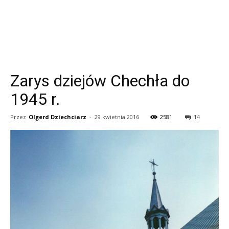
Zarys dziejów Chechła do
1945 r.
Przez
Olgerd Dziechciarz
-
29 kwietnia 2016
2581
14