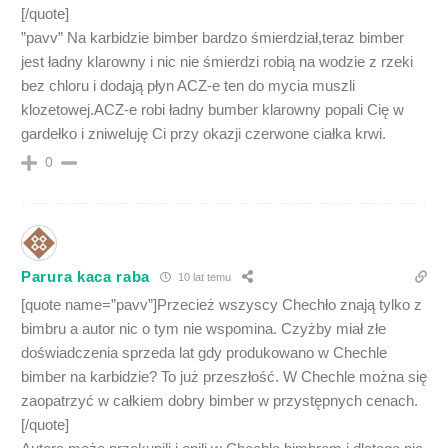
[/quote]
”pavv” Na karbidzie bimber bardzo śmierdział,teraz bimber
jest ładny klarowny i nic nie śmierdzi robią na wodzie z rzeki
bez chloru i dodają płyn ACZ-e ten do mycia muszli
klozetowej.ACZ-e robi ładny bumber klarowny popali Cię w
gardełko i zniweluję Ci przy okazji czerwone ciałka krwi.
0
Parura kaca raba
10 lat temu
[quote name=”pavv”]Przecież wszyscy Chechło znają tylko z
bimbru a autor nic o tym nie wspomina. Czyżby miał złe
doświadczenia sprzeda lat gdy produkowano w Chechle
bimber na karbidzie? To już przeszłość. W Chechle można się
zaopatrzyć w całkiem dobry bimber w przystępnych cenach.
[/quote]