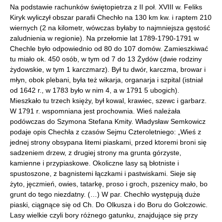
Na podstawie rachunków świętopietrza z II poł. XVIII w. Feliks
Kiryk wyliczył obszar parafii Chechło na 130 km kw. i raptem 210
wiernych (2 na kilometr, wówczas byłaby to najmniejsza gęstość
zaludnienia w regionie). Na przełomie lat 1789-1790-1791 w
Chechle było odpowiednio od 80 do 107 domów. Zamieszkiwać
tu miało ok. 450 osób, w tym od 7 do 13 Żydów (dwie rodziny
żydowskie, w tym 1 karczmarz). Był tu dwór, karczma, browar i
młyn, obok plebani, była też wikarja, organarja i szpital (istniał
od 1642 r., w 1783 było w nim 4, a w 1791 5 ubogich).
Mieszkało tu trzech księży, był kowal, krawiec, szewc i garbarz.
W 1791 r. wspomniana jest prochownia. Wieś należała
podówczas do Szymona Stefana Kmity. Władysław Semkowicz
podaje opis Chechła z czasów Sejmu Czteroletniego: „Wieś z
jednej strony obsypana litemi piaskami, przed ktoremi broni się
sadzeniem drzew, z drugiej strony ma grunta górzyste,
kamienne i przypiaskowe. Okoliczne lasy są błotniste i
spustoszone, z bagnistemi łączkami i pastwiskami. Sieje się
żyto, jęczmień, owies, tatarkę, proso i groch, pszenicy mało, bo
grunt do tego niezdatny. (…) W par. Chechło występują duże
piaski, ciągnące się od Ch. Do Olkusza i do Boru do Gołczowic.
Lasy wielkie czyli bory różnego gatunku, znajdujące się przy