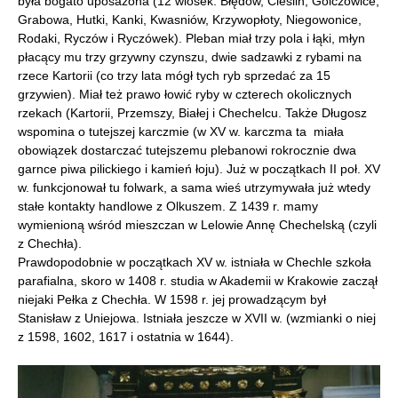
była bogato uposażona (12 wiosek: Błędów, Cieślin, Golczowice,
Grabowa, Hutki, Kanki, Kwasniów, Krzywopłoty, Niegowonice,
Rodaki, Ryczów i Ryczówek). Pleban miał trzy pola i łąki, młyn
płacący mu trzy grzywny czynszu, dwie sadzawki z rybami na
rzece Kartorii (co trzy lata mógł tych ryb sprzedać za 15
grzywien). Miał też prawo łowić ryby w czterech okolicznych
rzekach (Kartorii, Przemszy, Białej i Chechelcu. Także Długosz
wspomina o tutejszej karczmie (w XV w. karczma ta miała
obowiązek dostarczać tutejszemu plebanowi rokrocznie dwa
garnce piwa pilickiego i kamień łoju). Już w początkach II poł. XV
w. funkcjonował tu folwark, a sama wieś utrzymywała już wtedy
stałe kontakty handlowe z Olkuszem. Z 1439 r. mamy
wymienioną wśród mieszczan w Lelowie Annę Chechelską (czyli
z Chechła).
Prawdopodobnie w początkach XV w. istniała w Chechle szkoła
parafialna, skoro w 1408 r. studia w Akademii w Krakowie zaczął
niejaki Pełka z Chechła. W 1598 r. jej prowadzącym był
Stanisław z Uniejowa. Istniała jeszcze w XVII w. (wzmianki o niej
z 1598, 1602, 1617 i ostatnia w 1644).