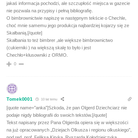
jakaś informacja pochodzi, ale szczupłość miejsca w gazecie
nie pozwala na przypisy i pełną bibliografię.
O bimbrownictwie napiszę w następnym tekście o Chechle,
choć mnie samemu jego produkcja najbardziej kojarzy się ze
Skałbanią.[/quote]
Skałbania to też bimbrer ,ale większe bimbrownictwo
(cukierniki ) na większą skalę to było i jest
Chechło+kłusowniki z ORMO.
0
Tomek0001
10 lat temu
[quote name=”anka”]Szkoda, że pan Olgerd Dziechciarz nie
podaje nigdy bibliografii do swoich tekstów.[/quote]
Tekst napisany przez Pana Olgierda opiera się w większości
na już opracowanych „Dziejach Olkusza i regionu olkuskiego”,
pod red. prof. Feliksa Kiryka, Ryszarda Kołodziejczyka,