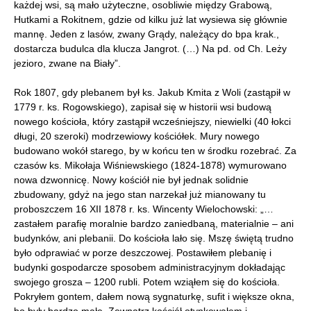
każdej wsi, są mało użyteczne, osobliwie między Grabową,
Hutkami a Rokitnem, gdzie od kilku już lat wysiewa się głównie
mannę. Jeden z lasów, zwany Grądy, należący do bpa krak.,
dostarcza budulca dla klucza Jangrot. (…) Na pd. od Ch. Leży
jezioro, zwane na Biały”.
Rok 1807, gdy plebanem był ks. Jakub Kmita z Woli (zastąpił w
1779 r. ks. Rogowskiego), zapisał się w historii wsi budową
nowego kościoła, który zastąpił wcześniejszy, niewielki (40 łokci
długi, 20 szeroki) modrzewiowy kościółek. Mury nowego
budowano wokół starego, by w końcu ten w środku rozebrać. Za
czasów ks. Mikołaja Wiśniewskiego (1824-1878) wymurowano
nowa dzwonnicę. Nowy kościół nie był jednak solidnie
zbudowany, gdyż na jego stan narzekał już mianowany tu
proboszczem 16 XII 1878 r. ks. Wincenty Wielochowski: „…
zastałem parafię moralnie bardzo zaniedbaną, materialnie – ani
budynków, ani plebanii. Do kościoła lało się. Mszę świętą trudno
było odprawiać w porze deszczowej. Postawiłem plebanię i
budynki gospodarcze sposobem administracyjnym dokładając
swojego grosza – 1200 rubli. Potem wziąłem się do kościoła.
Pokryłem gontem, dałem nową sygnaturkę, sufit i większe okna,
bo były bardzo małe. Zewnątrz kościół otynkowałem i