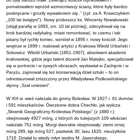
pomalowałem wprzód wzmocniwszy ściany, które były bardzo
poskręcane i groziły wywaleniem się..” (cyt. za A. Krawczykiem
„100 lat świątyni”). Nowy proboszcz ks. Wincenty Nowakowski
(objął parafię w 1893, zm. 10 lat później), zdecydował się na
krok bardziej radykalny, miast remontować, to czemu i tak
pisany był rychły koniec, wzniósł w 1895 r. nowy kościół. Jego
wnętrze w 1899 r. malowali artyści z Krakowa Witold Urbański i
Sobowicz. Witold Urbański (1851-1907), absolwent akademii
krakowskiej, gdzie jego talent docenił Jan Matejko, specjalizował
się w portrecie i w żywych obrazach; wystawiał w Zachęcie i w
Paryżu, zajmował się też konserwacją dzieł sztuki – to on
odrestaurował zniszczony przez Władysława Podkowińskiego
słynny „Szał uniesień”.
W XIX w. wieś należała do gminy Bolesław. W 1827 r. 81 domów
i 591 mieszkańców. Ówczesne dobra Chechło, jak wylicza
„Słownik Geograficzny Królestwa Polskiego” (z 1880 r.)
obejmowały 4927 mórg, z których do tutejszych 109 włościan
należało 751 mórg. Morgi dworskie obejmowały: ziemi ornej
mórg 289, łąk mórg 527, pastwisk 30, lasu 1620, nieużytków
1710. Działał tu wtedy młyn wodny M. Jaworskiego,