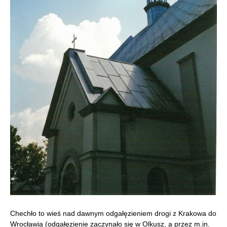
Chechło to wieś nad dawnym odgałęzieniem drogi z Krakowa do
Wrocławia (odgałęzienie zaczynało się w Olkusz, a przez m.in.