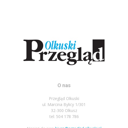
O nas
Przegląd Olkuski
ul. Marcina Bylicy 1/301
32-300 Olkusz
tel: 504 178 786