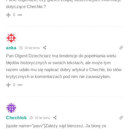
dotyczące Chechła ?
0
anka
10 lat temu
Pan Olgerd Dziechciarz ma tendencje do popełniania wielu
błędów historycznych w swoich tekstach, ale może tym
razem udało mu się napisać dobry artykuł o Chechle, bo słów
krytycznych w komentarzach pod nim nie zauważyłam.
0
Chechlok
10 lat temu
[quote name=”pavv”]Zależy sąd bierzesz. Ja biorę ze