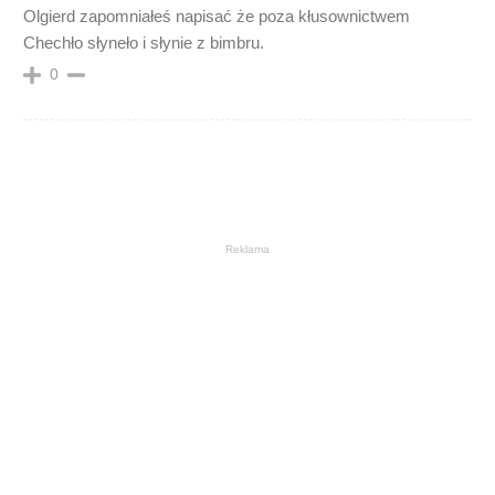
Olgierd zapomniałeś napisać że poza kłusownictwem
Chechło słyneło i słynie z bimbru.
0
Reklama