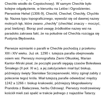
Chechło wiodło do Częstochowy). W samym Chechle było
kolejne odgałęzienie, w kierunku na Lelów i Ogrodzieniec.
Pierwotnie Hehel (1306-9), Chechli, Checheł, Chechły, Chychło
itp. Nazwa typu topograficznego, wywodzi się od dawnej nazwy
mokrych łąk, które zwano „chechły” (chechłać znaczy – moczyć,
prać bieliznę). Biorąc pod uwagę źródłosłów nazwy wsi na
paradoks zakrawa fakt, że na południe od Chechla rozciąga się
Pustynia Błędowska.
Pierwsze wzmianki o parafii w Chechle pochodzą z przełomu
XIII i XIV wieku. Już ok. 1290 r. tutejsza parafia obejmowała
osiem wsi. Pierwszy monografista Ziemi Olkuskiej, Marian
Kantor-Mirski pisał, że początki parafii sięgają czasów Bolesława
Śmiałego (II poł. XI w.), a jej założycielem miał być biskup,
późniejszy święty Stanisław Szczepanowski, który zginął zabity z
polecenie tegoż króla. Miał tutejszą parafie odwiedzać między
1242 a 1266 r. biskup krakowski, późniejszy błogosławiony
Prandota z Białaczewa, herbu Odrowąż. Pierwszy modrzewiowy
kościół mieli zaś spalić w trakcie jednego z najazdów Tatarzy.