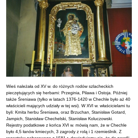
Wieś należała od XV w. do różnych rodów szlacheckich
pieczętujących się herbami: Przeginia, Pilawa i Ostoja. Później
także Śreniawa (tylko w latach 1376-1420 w Chechle było aż 40
właścicieli mających udziały w tej wsi). W XVI w. właścicielami tu
byli: Kmita herbu Śreniawa, oraz Brzuchan, Stanisław Gotard,
Jampich, Stanisław Chechelski, Stanisław Koluczowski.
Rejestry podatkowe z końca XVI w. mówią nam, że w Chechle
było 4,5 łanów kmiecych, 3 zagrody z rolą i 1 rzemieślnik. Z
regestrów poborowego z 1581 r. dowiadujemy się, że do parafii