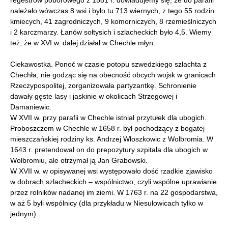
należało wówczas 8 wsi i było tu 713 wiernych, z tego 55 rodzin
kmiecych, 41 zagrodniczych, 9 komorniczych, 8 rzemieślniczych
i 2 karczmarzy. Łanów sołtysich i szlacheckich było 4,5. Wiemy
też, że w XVI w. dalej działał w Chechle młyn.
Ciekawostka. Ponoć w czasie potopu szwedzkiego szlachta z
Chechła, nie godząc się na obecność obcych wojsk w granicach
Rzeczypospolitej, zorganizowała partyzantkę. Schronienie
dawały gęste lasy i jaskinie w okolicach Strzegowej i
Damaniewic.
W XVII w. przy parafii w Chechle istniał przytułek dla ubogich.
Proboszczem w Chechle w 1658 r. był pochodzący z bogatej
mieszczańskiej rodziny ks. Andrzej Włoszkowic z Wolbromia. W
1643 r. pretendował on do prepozytury szpitala dla ubogich w
Wolbromiu, ale otrzymał ją Jan Grabowski.
W XVII w. w opisywanej wsi występowało dość rzadkie zjawisko
w dobrach szlacheckich – wspólnictwo, czyli wspólne uprawianie
przez rolników nadanej im ziemi. W 1763 r. na 22 gospodarstwa,
w aż 5 byli wspólnicy (dla przykładu w Niesułowicach tylko w
jednym).