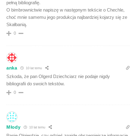
pełną bibliografię.
O bimbrownictwie napiszę w następnym tekście o Chechle,
choć mnie samemu jego produkcja najbardziej kojarzy się ze
Skałbanią.
0
anka
10 lat temu
Szkoda, że pan Olgerd Dziechciarz nie podaje nigdy
bibliografii do swoich tekstów.
0
Młody
10 lat temu
Panie Olgierdzie, czy gdzieś znajdę obszerniejsze informacje