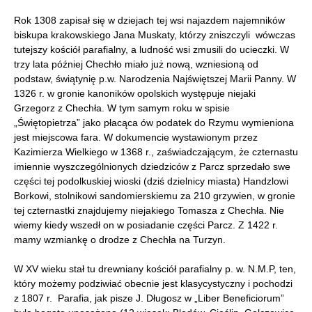
Rok 1308 zapisał się w dziejach tej wsi najazdem najemników
biskupa krakowskiego Jana Muskaty, którzy zniszczyli wówczas
tutejszy kościół parafialny, a ludność wsi zmusili do ucieczki. W
trzy lata później Chechło miało już nową, wzniesioną od
podstaw, świątynię p.w. Narodzenia Najświętszej Marii Panny. W
1326 r. w gronie kanoników opolskich występuje niejaki
Grzegorz z Chechła. W tym samym roku w spisie
„Świętopietrza” jako płacąca ów podatek do Rzymu wymieniona
jest miejscowa fara. W dokumencie wystawionym przez
Kazimierza Wielkiego w 1368 r., zaświadczającym, że czternastu
imiennie wyszczególnionych dziedziców z Parcz sprzedało swe
części tej podolkuskiej wioski (dziś dzielnicy miasta) Handzlowi
Borkowi, stolnikowi sandomierskiemu za 210 grzywien, w gronie
tej czternastki znajdujemy niejakiego Tomasza z Chechła. Nie
wiemy kiedy wszedł on w posiadanie części Parcz. Z 1422 r.
mamy wzmiankę o drodze z Chechła na Turzyn.
W XV wieku stał tu drewniany kościół parafialny p. w. N.M.P, ten,
który możemy podziwiać obecnie jest klasycystyczny i pochodzi
z 1807 r. Parafia, jak pisze J. Długosz w „Liber Beneficiorum”