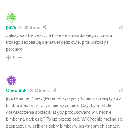
pavv
10 lat temu
Zależy sąd bierzesz. Ja biorę ze sprawdzonego źródła u
którego zaopatrują się nawet sędziowie, prokuratorzy i
policjanci.
0
Chechlok
10 lat temu
[quote name=”pavv”]Przecież wszyscy Chechło znają tylko z
bimbru a autor nic o tym nie wspomina. Czyżby miał złe
doświadczenia sprzeda lat gdy produkowano w Chechle
bimber na karbidzie? To już przeszłość. W Chechle można się
zaopatrzyć w całkiem dobry bimber w przystępnych cenach.