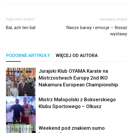
Poprzedni artykuł
Następny artykuł
Bal, ach ten bal
Nasze barwy i emocje – finisaż
wystawy
PODOBNE ARTYKUŁY
WIĘCEJ OD AUTORA
Jurajski Klub OYAMA Karate na
Mistrzostwach Europy 2nd IKO
Nakamura European Championship
Mistrz Małopolski z Bokserskiego
Aktualności
Klubu Sportowego – Olkusz
Aktualności
Weekend pod znakiem sumo