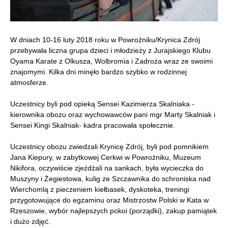
W dniach 10-16 luty 2018 roku w Powroźniku/Krynica Zdrój
przebywała liczna grupa dzieci i młodzieży z Jurajskiego Klubu
Oyama Karate z Olkusza, Wolbromia i Zadroża wraz ze swoimi
znajomymi. Kilka dni minęło bardzo szybko w rodzinnej
atmosferze.
Uczestnicy byli pod opieką Sensei Kazimierza Skalniaka -
kierownika obozu oraz wychowawców pani mgr Marty Skalniak i
Sensei Kingi Skalniak- kadra pracowała społecznie.
Uczestnicy obozu zwiedzali Krynicę Zdrój, byli pod pomnikiem
Jana Kiepury, w zabytkowej Cerkwi w Powroźniku, Muzeum
Nikifora, oczywiście zjeżdżali na sankach, była wycieczka do
Muszyny i Żegiestowa, kulig ze Szczawnika do schroniska nad
Wierchomlą z pieczeniem kiełbasek, dyskoteka, treningi
przygotowujące do egzaminu oraz Mistrzostw Polski w Kata w
Rzeszowie, wybór najlepszych pokoi (porządki), zakup pamiątek
i dużo zdjęć.