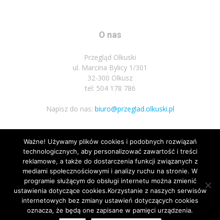
O nas
Przegląd Olkuski
ul. Marcina Bylicy 1/301
32-300 Olkusz
tel: 504 178 786
Napisz do nas:
biuro@przeglad.olkuski.pl
Ważne! Używamy plików cookies i podobnych rozwiązań
Podążaj za nami
technologicznych, aby personalizować zawartość i treści
reklamowe, a także do dostarczenia funkcji związanych z
mediami społecznościowymi i analizy ruchu na stronie. W
programie służącym do obsługi internetu można zmienić
ustawienia dotyczące cookies.Korzystanie z naszych serwisów
internetowych bez zmiany ustawień dotyczących cookies
oznacza, że będą one zapisane w pamięci urządzenia.
Nota prawna
Polityka prywatnosci
Kariera
Regulamin