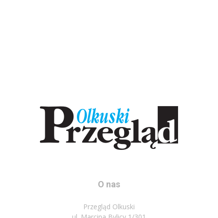
O nas
Przegląd Olkuski
ul. Marcina Bylicy 1/301