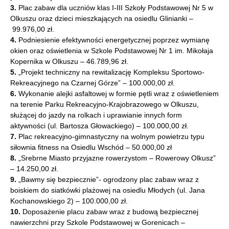
3.
Plac zabaw dla uczniów klas I-III Szkoły Podstawowej Nr 5 w
Olkuszu oraz dzieci mieszkających na osiedlu Glinianki –
99.976,00 zł.
4.
Podniesienie efektywności energetycznej poprzez wymianę
okien oraz oświetlenia w Szkole Podstawowej Nr 1 im. Mikołaja
Kopernika w Olkuszu – 46.789,96 zł.
5.
„Projekt techniczny na rewitalizację Kompleksu Sportowo-
Rekreacyjnego na Czarnej Górze” – 100.000,00 zł.
6.
Wykonanie alejki asfaltowej w formie pętli wraz z oświetleniem
na terenie Parku Rekreacyjno-Krajobrazowego w Olkuszu,
służącej do jazdy na rolkach i uprawianie innych form
aktywności (ul. Bartosza Głowackiego) – 100.000,00 zł.
7.
Plac rekreacyjno-gimnastyczny na wolnym powietrzu typu
siłownia fitness na Osiedlu Wschód – 50.000,00 zł
8.
„Srebrne Miasto przyjazne rowerzystom – Rowerowy Olkusz”
– 14.250,00 zł.
9.
„Bawmy się bezpiecznie”- ogrodzony plac zabaw wraz z
boiskiem do siatkówki plażowej na osiedlu Młodych (ul. Jana
Kochanowskiego 2) – 100.000,00 zł.
10.
Doposażenie placu zabaw wraz z budową bezpiecznej
nawierzchni przy Szkole Podstawowej w Gorenicach –