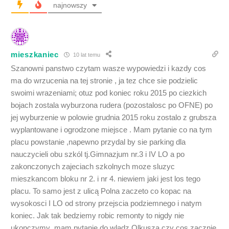
najnowszy
mieszkaniec
10 lat temu
Szanowni panstwo czytam wasze wypowiedzi i kazdy cos
ma do wrzucenia na tej stronie , ja tez chce sie podzielic
swoimi wrazeniami; otuz pod koniec roku 2015 po ciezkich
bojach zostala wyburzona rudera (pozostalosc po OFNE) po
jej wyburzenie w polowie grudnia 2015 roku zostalo z grubsza
wyplantowane i ogrodzone miejsce . Mam pytanie co na tym
placu powstanie ,napewno przydal by sie parking dla
nauczycieli obu szkól tj.Gimnazjum nr.3 i IV LO a po
zakonczonych zajeciach szkolnych moze sluzyc
mieszkancom bloku nr 2. i nr 4. niewiem jaki jest los tego
placu. To samo jest z ulicą Polna zaczeto co kopac na
wysokosci I LO od strony przejscia podziemnego i natym
koniec. Jak tak bedziemy robic remonty to nigdy nie
ukonczymy ,mam pytanie do wladz Olkusza czy cos zacznie