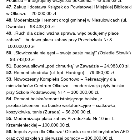
Podlesiu – integrujemy wszystkie pokolenia – 49.936,09 zł.
47.
Zakup i dostawa Książek do Powiatowej i Miejskiej Biblioteki
w Olkuszu – 20.000,00 zł.
48.
Modernizacja i remont drogi gminnej w Niesułowicach (ul.
Dworska) – 98.438,00 zł.
49.
„Ruch dla dzieci ważna sprawa, więc budujemy place
zabaw” – budowa placu zabaw przy Przedszkolu Nr 8 –
100.000,00 zł.
50.
„Słowiczanie nie gęsi – swoje pasje mają!” (Osiedle Słowiki)
– 98.743,00 zł.
51.
Budowa siłowni „pod chmurką” w Zawadzie – 24.983,00 zł.
52.
Remont chodnika (ul. kpt. Hardego) – 79.350,00 zł.
53.
Nowoczesny Kompleks Sportowo – Rekreacyjny dla
mieszkańców Centrum Olkusza – modernizacja płyty boiska
przy Szkole Podstawowej Nr 4 – 100.000,00 zł.
54.
Remont boiska/remont istniejącego boiska, z
przekształceniem na boisko wielofunkcyjne – siatkówka,
koszykówka, tenis (Żurada) – 56.200,00 zł.
55.
Modernizacja placu zabaw Przedszkola Nr 10 im. L.
Krzemienieckiej – 100.000,00 zł.
56.
Impuls życia dla Olkusza! Olkuska sieć defibrylatorów AED
oraz cykl szkoleń z pierwszej pomocy – 100.000,00 zł.