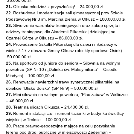
25.000,00 zł.
21.
Olkuska młodzież z przyszłością! – 24.000,00 zł.
22.
Rozbudowa i modernizacja sali gimnastycznej przy Szkole
Podstawowej Nr 3 im. Marcina Biema w Olkusz – 100.000,00 zł.
23.
Stworzenie warunków treningowych oraz zakup sprzętu i
odzieży treningowej dla Akademii Piłkarskiej działającej na
Czarnej Górze w Olkuszu – 86.000,00 zł.
24.
Prowadzenie Szkółki Piłkarskiej dla dzieci i młodzieży w
wieku 7-17 z obszaru Gminy Olkusz (obiekty sportowe Osiek) –
50.000,00 zł.
25.
Na sportowo od juniora do seniora – Siłownia na wolnym
powietrzu (SP Nr 10 i „Dolinka św. Maksymiliana” – Osiedle
Młodych) – 100.000,00 zł.
26.
Renowacja nawierzchni trawy syntetycznej piłkarskiej na
obiekcie ”Blisko Boisko” (SP Nr 9) – 50.000,00 zł
27.
Mini siłownia na wolnym powietrzu, ”Plac zabaw” w Wiśliczce
– 46.000,00 zł.
28.
Teatr na ulicach Olkusza – 24.400,00 zł.
29.
Remont instalacji c.o. i remont łazienki w budynku świetlicy
wiejskiej w Troksie – 100.000,00 zł.
30.
Prace prawno-geodezyjne mające na celu pozyskanie
terenu pod drogi publiczne w miejscowości Zederman –