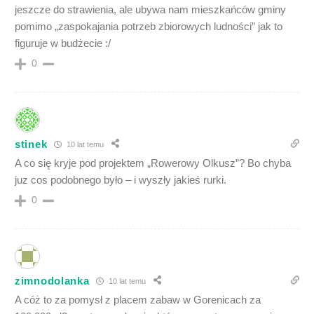
jeszcze do strawienia, ale ubywa nam mieszkańców gminy
pomimo „zaspokajania potrzeb zbiorowych ludności” jak to
figuruje w budżecie :/
0
stinek
10 lat temu
A co się kryje pod projektem „Rowerowy Olkusz”? Bo chyba
juz cos podobnego było – i wyszły jakieś rurki.
0
zimnodolanka
10 lat temu
A cóż to za pomysł z placem zabaw w Gorenicach za