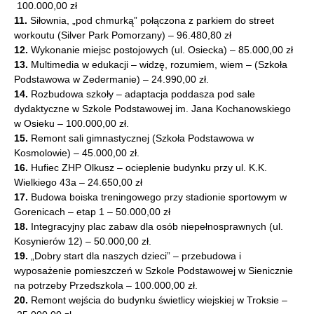
100.000,00 zł
11.
Siłownia, „pod chmurką” połączona z parkiem do street
workoutu (Silver Park Pomorzany) – 96.480,80 zł
12.
Wykonanie miejsc postojowych (ul. Osiecka) – 85.000,00 zł
13.
Multimedia w edukacji – widzę, rozumiem, wiem – (Szkoła
Podstawowa w Zedermanie) – 24.990,00 zł.
14.
Rozbudowa szkoły – adaptacja poddasza pod sale
dydaktyczne w Szkole Podstawowej im. Jana Kochanowskiego
w Osieku – 100.000,00 zł.
15.
Remont sali gimnastycznej (Szkoła Podstawowa w
Kosmolowie) – 45.000,00 zł.
16.
Hufiec ZHP Olkusz – ocieplenie budynku przy ul. K.K.
Wielkiego 43a – 24.650,00 zł
17.
Budowa boiska treningowego przy stadionie sportowym w
Gorenicach – etap 1 – 50.000,00 zł
18.
Integracyjny plac zabaw dla osób niepełnosprawnych (ul.
Kosynierów 12) – 50.000,00 zł.
19.
„Dobry start dla naszych dzieci” – przebudowa i
wyposażenie pomieszczeń w Szkole Podstawowej w Sienicznie
na potrzeby Przedszkola – 100.000,00 zł.
20.
Remont wejścia do budynku świetlicy wiejskiej w Troksie –