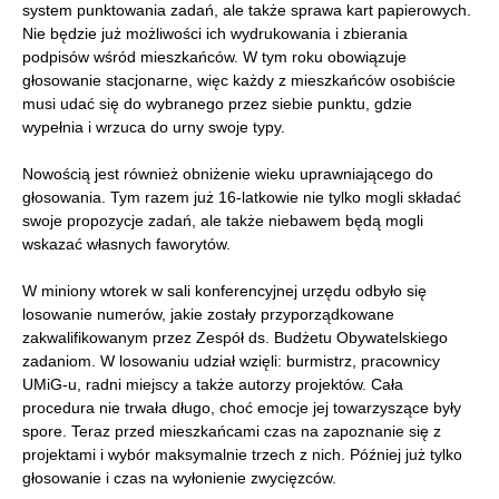
system punktowania zadań, ale także sprawa kart papierowych.
Nie będzie już możliwości ich wydrukowania i zbierania
podpisów wśród mieszkańców. W tym roku obowiązuje
głosowanie stacjonarne, więc każdy z mieszkańców osobiście
musi udać się do wybranego przez siebie punktu, gdzie
wypełnia i wrzuca do urny swoje typy.
Nowością jest również obniżenie wieku uprawniającego do
głosowania. Tym razem już 16-latkowie nie tylko mogli składać
swoje propozycje zadań, ale także niebawem będą mogli
wskazać własnych faworytów.
W miniony wtorek w sali konferencyjnej urzędu odbyło się
losowanie numerów, jakie zostały przyporządkowane
zakwalifikowanym przez Zespół ds. Budżetu Obywatelskiego
zadaniom. W losowaniu udział wzięli: burmistrz, pracownicy
UMiG-u, radni miejscy a także autorzy projektów. Cała
procedura nie trwała długo, choć emocje jej towarzyszące były
spore. Teraz przed mieszkańcami czas na zapoznanie się z
projektami i wybór maksymalnie trzech z nich. Później już tylko
głosowanie i czas na wyłonienie zwycięzców.