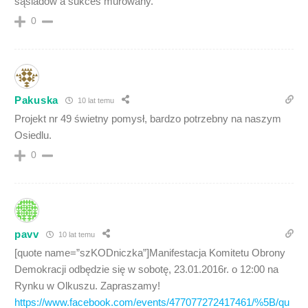
sąsiadów a sukces murowany.
0
Pakuska
10 lat temu
Projekt nr 49 świetny pomysł, bardzo potrzebny na naszym
Osiedlu.
0
pavv
10 lat temu
[quote name=”szKODniczka”]Manifestacja Komitetu Obrony
Demokracji odbędzie się w sobotę, 23.01.2016r. o 12:00 na
Rynku w Olkuszu. Zapraszamy!
https://www.facebook.com/events/477077272417461/%5B/qu