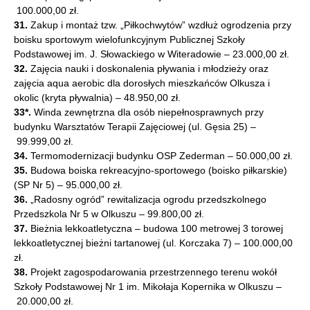
100.000,00 zł.
31.
Zakup i montaż tzw. „Piłkochwytów” wzdłuż ogrodzenia przy
boisku sportowym wielofunkcyjnym Publicznej Szkoły
Podstawowej im. J. Słowackiego w Witeradowie – 23.000,00 zł.
32.
Zajęcia nauki i doskonalenia pływania i młodzieży oraz
zajęcia aqua aerobic dla dorosłych mieszkańców Olkusza i
okolic (kryta pływalnia) – 48.950,00 zł.
33*.
Winda zewnętrzna dla osób niepełnosprawnych przy
budynku Warsztatów Terapii Zajęciowej (ul. Gęsia 25) –
99.999,00 zł.
34.
Termomodernizacji budynku OSP Zederman – 50.000,00 zł.
35.
Budowa boiska rekreacyjno-sportowego (boisko piłkarskie)
(SP Nr 5) – 95.000,00 zł.
36.
„Radosny ogród” rewitalizacja ogrodu przedszkolnego
Przedszkola Nr 5 w Olkuszu – 99.800,00 zł.
37.
Bieżnia lekkoatletyczna – budowa 100 metrowej 3 torowej
lekkoatletycznej bieżni tartanowej (ul. Korczaka 7) – 100.000,00
zł.
38.
Projekt zagospodarowania przestrzennego terenu wokół
Szkoły Podstawowej Nr 1 im. Mikołaja Kopernika w Olkuszu –
20.000,00 zł.