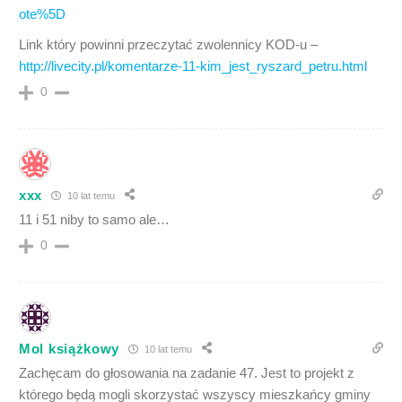
ote%5D
Link który powinni przeczytać zwolennicy KOD-u –
http://livecity.pl/komentarze-11-kim_jest_ryszard_petru.html
0
xxx
10 lat temu
11 i 51 niby to samo ale…
0
Mol książkowy
10 lat temu
Zachęcam do głosowania na zadanie 47. Jest to projekt z
którego będą mogli skorzystać wszyscy mieszkańcy gminy