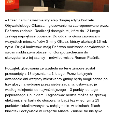
– Przed nami najważniejszy etap drugiej edycji Budżetu
Obywatelskiego Olkusza – głosowanie na zaproponowane przez
Państwa zadania. Realizacji dostąpią te, które do 12 lutego
zyskają największe poparcie. Do oddania głosu zapraszam
wszystkich mieszkańców Gminy Olkusz, którzy ukończyli 16 rok
życia. Dzięki budżetowi mają Państwo możliwość decydowania o
swoim najbliższym otoczeniu. Gorąco zachęcam do
skorzystania z tej szansy – mówi burmistrz Roman Piaśnik.
Początek głosowania ze względu na ferie zimowe został
przesunięty z 18 stycznia na 1 lutego. Przez kolejnych
dwanaście dni wszyscy mieszkańcy gminy będą mogli oddać po
trzy głosy na wybrane przez siebie zadania, ustawiając je
według kolejności od najważniejszego – 3 punkty, do tego
popieranego 1 punktem. Zagłosować będzie można za sprawą
elektronicznej karty do głosowania bądź też w jednym z 19
punktów zlokalizowanych w całej gminie: w szkołach, filiach
bibliotek i oczywiście w Urzędzie Miasta. Zmienił się nie tylko