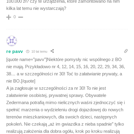
100.000 zł? czy te urządzenia, które zamontowano na nim
kilka lat temu nie wystarczają?
0
re pavv
10 lat temu
[quote name=”pavv”]Niektóre pomysły nic wspólnego z BO
nie mają. Przykładowo nr 4, 12, 14, 15, 16, 20, 22, 29, 34, 36,
38… a w szczególności nr 30! Toć to załatwianie prywaty, a
nie BO.[/quote]
A ja zagłosuje w szczególności za nr 30! To nie jest
załatwienie osobistej, prywatnej sprawy. Obywatele
Zedermana potrafią mimo nielicznych waśni zjednoczyć się i
spełnić marzenia o wydzieleniu drogi dojazdowej do nowych
terenów mieszkaniowych, dla swoich dzieci, następnych
pokoleń. Nie czekają „aż im gwiazdka z nieba spadnie” tylko
realizują założenia dla dobra ogółu, krok po kroku realizują