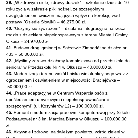
39.
„W zdrowym ciele, zdrowy duszek” – szkolenie dzieci do 10
roku życia w zakresie piłki nożnej, ze szczególnym
uwzględnieniem ćwiczeń mających wpływ na korekcję wad
postawy (Osiedle Słowiki) – 46.275,00 zł.
40.
”Uczymy się żyć razem” – działania integracyjne na rzecz
rodzin z dzieckiem niepełnosprawnym z terenu Miasta i Gminy
Olkusz – 24.970,00 zł.
41.
Budowa drogi gminnej w Sołectwie Zimnodół na działce nr
433 – 50.000,00 zł.
42.
„Myślimy zdrowo-działamy kompleksowo od przedszkola do
seniora” w Przedszkolu Nr 4 w Olkuszu – 40.000,00 zł.
43.
Modernizacja terenu wokół boiska wielofunkcyjnego wraz z
ogrodzeniem i oświetleniem w miejscowości Braciejówka –
50.000,00 zł.
44.
„Prace adaptacyjne w Centrum Wsparcia osób z
upośledzeniem umysłowym i niepełnosprawnościami
sprzężonymi” (ul. Kosynierów 12) – 100.000,00 zł.
45.
Remont i modernizacja pracowni komputerowej przy Szkole
Podstawowej nr 3 im. Marcina Biema w Olkuszu – 100.000,00
zł.
46.
Aktywnie i zdrowo, na świeżym powietrzu wśród zieleni w