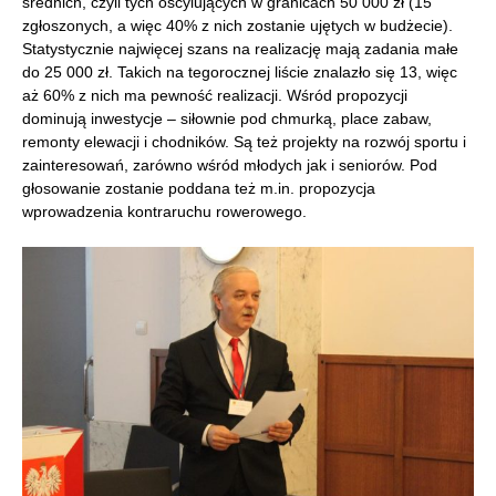
średnich, czyli tych oscylujących w granicach 50 000 zł (15
zgłoszonych, a więc 40% z nich zostanie ujętych w budżecie).
Statystycznie najwięcej szans na realizację mają zadania małe
do 25 000 zł. Takich na tegorocznej liście znalazło się 13, więc
aż 60% z nich ma pewność realizacji. Wśród propozycji
dominują inwestycje – siłownie pod chmurką, place zabaw,
remonty elewacji i chodników. Są też projekty na rozwój sportu i
zainteresowań, zarówno wśród młodych jak i seniorów. Pod
głosowanie zostanie poddana też m.in. propozycja
wprowadzenia kontraruchu rowerowego.