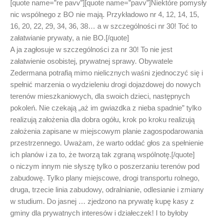
[quote name=”re pavv”][quote name=”pavv”]Niektóre pomysły
nic wspólnego z BO nie mają. Przykładowo nr 4, 12, 14, 15,
16, 20, 22, 29, 34, 36, 38… a w szczególności nr 30! Toć to
załatwianie prywaty, a nie BO.[/quote]
A ja zagłosuje w szczególności za nr 30! To nie jest
załatwienie osobistej, prywatnej sprawy. Obywatele
Zedermana potrafią mimo nielicznych waśni zjednoczyć się i
spełnić marzenia o wydzieleniu drogi dojazdowej do nowych
terenów mieszkaniowych, dla swoich dzieci, następnych
pokoleń. Nie czekają „aż im gwiazdka z nieba spadnie” tylko
realizują założenia dla dobra ogółu, krok po kroku realizują
założenia zapisane w miejscowym planie zagospodarowania
przestrzennego. Uważam, że warto oddać głos za spełnienie
ich planów i za to, że tworzą tak zgraną wspólnotę.[/quote]
o niczym innym nie słyszę tylko o poszerzaniu terenów pod
zabudowę. Tylko plany miejscowe, drogi transportu rolnego,
druga, trzecie linia zabudowy, odralnianie, odlesianie i zmiany
w studium. Do jasnej … zjedzono na prywatę kupę kasy z
gminy dla prywatnych interesów i działeczek! I to byłoby