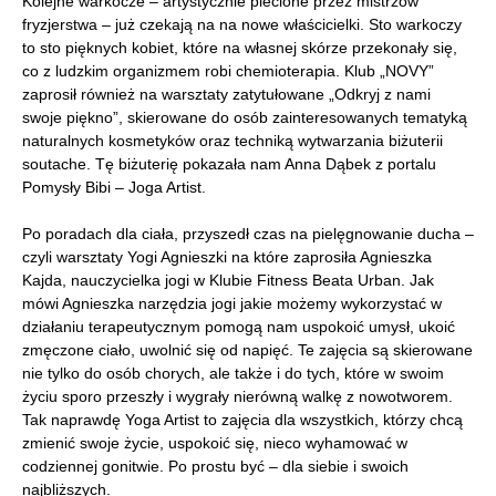
Kolejne warkocze – artystycznie plecione przez mistrzów
fryzjerstwa – już czekają na na nowe właścicielki. Sto warkoczy
to sto pięknych kobiet, które na własnej skórze przekonały się,
co z ludzkim organizmem robi chemioterapia. Klub „NOVY”
zaprosił również na warsztaty zatytułowane „Odkryj z nami
swoje piękno”, skierowane do osób zainteresowanych tematyką
naturalnych kosmetyków oraz techniką wytwarzania biżuterii
soutache. Tę biżuterię pokazała nam Anna Dąbek z portalu
Pomysły Bibi – Joga Artist.
Po poradach dla ciała, przyszedł czas na pielęgnowanie ducha –
czyli warsztaty Yogi Agnieszki na które zaprosiła Agnieszka
Kajda, nauczycielka jogi w Klubie Fitness Beata Urban. Jak
mówi Agnieszka narzędzia jogi jakie możemy wykorzystać w
działaniu terapeutycznym pomogą nam uspokoić umysł, ukoić
zmęczone ciało, uwolnić się od napięć. Te zajęcia są skierowane
nie tylko do osób chorych, ale także i do tych, które w swoim
życiu sporo przeszły i wygrały nierówną walkę z nowotworem.
Tak naprawdę Yoga Artist to zajęcia dla wszystkich, którzy chcą
zmienić swoje życie, uspokoić się, nieco wyhamować w
codziennej gonitwie. Po prostu być – dla siebie i swoich
najbliższych.