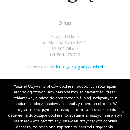
O nas
Przegląd Olkuski
ul. Marcina Bylicy 1/301
32-300 Olkusz
tel: 504 178 786
Napisz do nas:
biuro@przeglad.olkuski.pl
Ważne! Używamy plików cookies i podobnych rozwiązań
Podążaj za nami
technologicznych, aby personalizować zawartość i treści
reklamowe, a także do dostarczenia funkcji związanych z
mediami społecznościowymi i analizy ruchu na stronie. W
programie służącym do obsługi internetu można zmienić
ustawienia dotyczące cookies.Korzystanie z naszych serwisów
internetowych bez zmiany ustawień dotyczących cookies
oznacza, że będą one zapisane w pamięci urządzenia.
Nota prawna
Polityka prywatnosci
Kariera
Regulamin