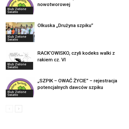
nowotworowej
Klub Zielone
Światło
Olkuska „Drużyna szpiku”
Klub Zielone
Światło
RACK’OWISKO, czyli kodeks walki z
rakiem cz. VI
Klub Zielone
Światło
„SZPIK – OWAĆ ŻYCIE” – rejestracja
potencjalnych dawców szpiku
Klub Zielone
Światło