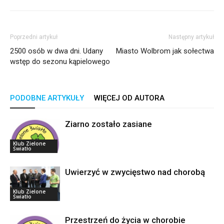
Poprzedni artykuł
Następny artykuł
2500 osób w dwa dni. Udany
Miasto Wolbrom jak sołectwa
wstęp do sezonu kąpielowego
PODOBNE ARTYKUŁY
WIĘCEJ OD AUTORA
Ziarno zostało zasiane
Klub Zielone
Światło
Uwierzyć w zwycięstwo nad chorobą
Klub Zielone
Światło
Przestrzeń do życia w chorobie