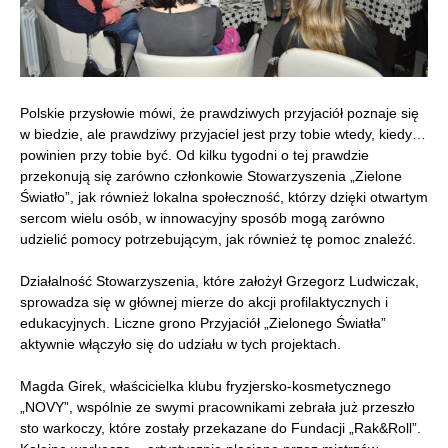
Polskie przysłowie mówi, że prawdziwych przyjaciół poznaje się
w biedzie, ale prawdziwy przyjaciel jest przy tobie wtedy, kiedy…
powinien przy tobie być. Od kilku tygodni o tej prawdzie
przekonują się zarówno członkowie Stowarzyszenia „Zielone
Światło”, jak również lokalna społeczność, którzy dzięki otwartym
sercom wielu osób, w innowacyjny sposób mogą zarówno
udzielić pomocy potrzebującym, jak również tę pomoc znaleźć.
Działalność Stowarzyszenia, które założył Grzegorz Ludwiczak,
sprowadza się w głównej mierze do akcji profilaktycznych i
edukacyjnych. Liczne grono Przyjaciół „Zielonego Światła”
aktywnie włączyło się do udziału w tych projektach.
Magda Girek, właścicielka klubu fryzjersko-kosmetycznego
„NOVY”, wspólnie ze swymi pracownikami zebrała już przeszło
sto warkoczy, które zostały przekazane do Fundacji „Rak&Roll”.