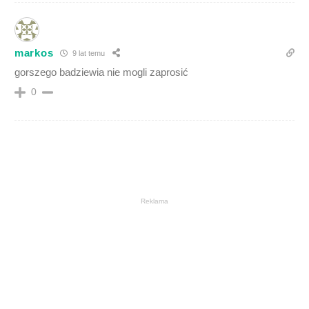
markos
9 lat temu
gorszego badziewia nie mogli zaprosić
0
Reklama