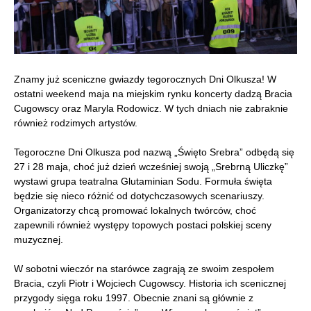
Znamy już sceniczne gwiazdy tegorocznych Dni Olkusza! W
ostatni weekend maja na miejskim rynku koncerty dadzą Bracia
Cugowscy oraz Maryla Rodowicz. W tych dniach nie zabraknie
również rodzimych artystów.
Tegoroczne Dni Olkusza pod nazwą „Święto Srebra” odbędą się
27 i 28 maja, choć już dzień wcześniej swoją „Srebrną Uliczkę”
wystawi grupa teatralna Glutaminian Sodu. Formuła święta
będzie się nieco różnić od dotychczasowych scenariuszy.
Organizatorzy chcą promować lokalnych twórców, choć
zapewnili również występy topowych postaci polskiej sceny
muzycznej.
W sobotni wieczór na starówce zagrają ze swoim zespołem
Bracia, czyli Piotr i Wojciech Cugowscy. Historia ich scenicznej
przygody sięga roku 1997. Obecnie znani są głównie z