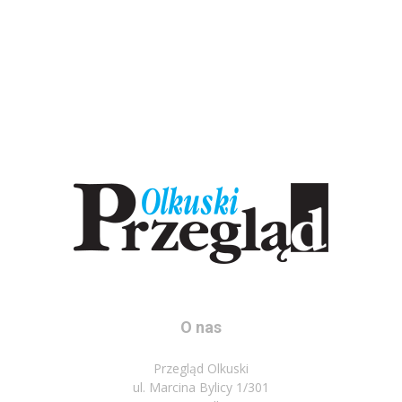
O nas
Przegląd Olkuski
ul. Marcina Bylicy 1/301