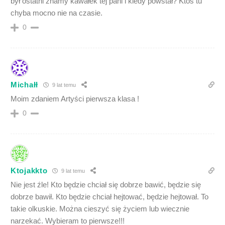
był ostatni znamy kawałek tej pani i kiedy powstał? Ktoś tu
chyba mocno nie na czasie.
0
Michałł
9 lat temu
Moim zdaniem Artyści pierwsza klasa !
0
Ktojakkto
9 lat temu
Nie jest źle! Kto będzie chciał się dobrze bawić, będzie się
dobrze bawił. Kto będzie chciał hejtować, będzie hejtował. To
takie olkuskie. Można cieszyć się życiem lub wiecznie
narzekać. Wybieram to pierwsze!!!