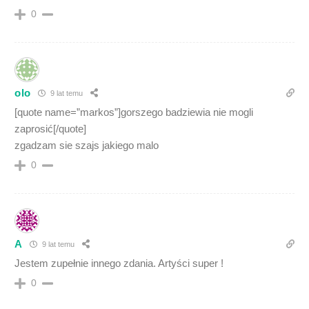
0
olo
9 lat temu
[quote name=”markos”]gorszego badziewia nie mogli
zaprosić[/quote]
zgadzam sie szajs jakiego malo
0
A
9 lat temu
Jestem zupełnie innego zdania. Artyści super !
0