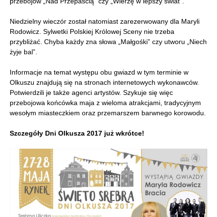
przebojów „Nad Przepaścią” czy „Wierzę w lepszy świat”.
Niedzielny wieczór został natomiast zarezerwowany dla Maryli
Rodowicz. Sylwetki Polskiej Królowej Sceny nie trzeba
przybliżać. Chyba każdy zna słowa „Małgośki” czy utworu „Niech
żyje bal”.
Informacje na temat występu obu gwiazd w tym terminie w
Olkuszu znajdują się na stronach internetowych wykonawców.
Potwierdzili je także agenci artystów. Szykuje się więc
przebojowa końcówka maja z wieloma atrakcjami, tradycyjnym
wesołym miasteczkiem oraz przemarszem barwnego korowodu.
Szczegóły Dni Olkusza 2017 już wkrótce!