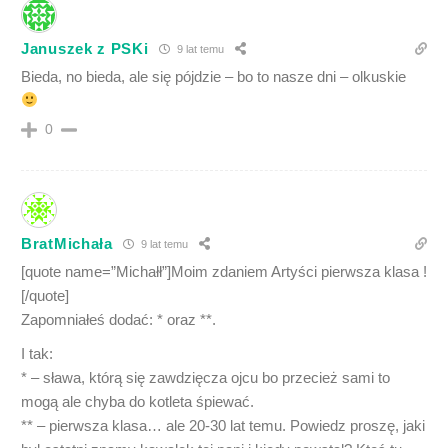
Januszek z PSKi
9 lat temu
Bieda, no bieda, ale się pójdzie – bo to nasze dni – olkuskie
0
BratMichała
9 lat temu
[quote name=”Michałł”]Moim zdaniem Artyści pierwsza klasa !
[/quote]
Zapomniałeś dodać: * oraz **.
I tak:
* – sława, którą się zawdzięcza ojcu bo przecież sami to
mogą ale chyba do kotleta śpiewać.
** – pierwsza klasa… ale 20-30 lat temu. Powiedz proszę, jaki