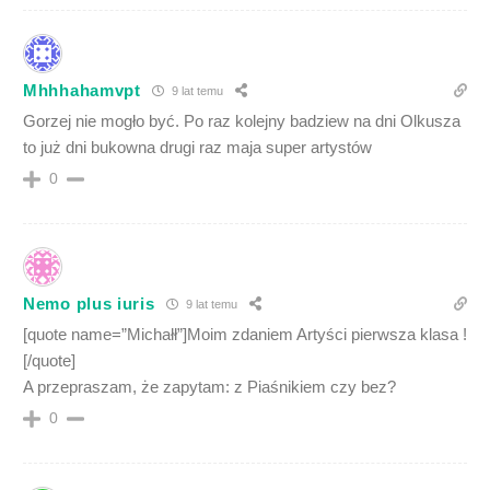
Mhhhahamvpt
9 lat temu
Gorzej nie mogło być. Po raz kolejny badziew na dni Olkusza
to już dni bukowna drugi raz maja super artystów
0
Nemo plus iuris
9 lat temu
[quote name=”Michałł”]Moim zdaniem Artyści pierwsza klasa !
[/quote]
A przepraszam, że zapytam: z Piaśnikiem czy bez?
0