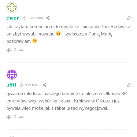
theon
9 lat temu
jak czytam komentarze, to myślę że i piosenki Pani Rodowicz
są zbyt wysublimowane
– zwłaszcza Panią Martę
pozdrawiam
0
uffff
9 lat temu
gwiazda młodości naszego burmistrza, ale że w Olkuszu 3/4
emerytów, więc wybór na czasie. Królowa w Olkuszu już
bywała więc może jakiś rabat urząd wynegocjował.
0