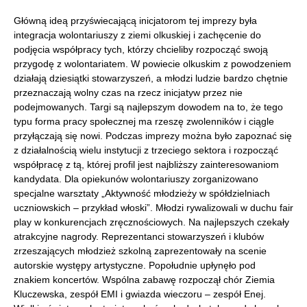
Główną ideą przyświecającą inicjatorom tej imprezy była
integracja wolontariuszy z ziemi olkuskiej i zachęcenie do
podjęcia współpracy tych, którzy chcieliby rozpocząć swoją
przygodę z wolontariatem. W powiecie olkuskim z powodzeniem
działają dziesiątki stowarzyszeń, a młodzi ludzie bardzo chętnie
przeznaczają wolny czas na rzecz inicjatyw przez nie
podejmowanych. Targi są najlepszym dowodem na to, że tego
typu forma pracy społecznej ma rzeszę zwolenników i ciągle
przyłączają się nowi. Podczas imprezy można było zapoznać się
z działalnością wielu instytucji z trzeciego sektora i rozpocząć
współpracę z tą, której profil jest najbliższy zainteresowaniom
kandydata. Dla opiekunów wolontariuszy zorganizowano
specjalne warsztaty „Aktywność młodzieży w spółdzielniach
uczniowskich – przykład włoski”. Młodzi rywalizowali w duchu fair
play w konkurencjach zręcznościowych. Na najlepszych czekały
atrakcyjne nagrody. Reprezentanci stowarzyszeń i klubów
zrzeszających młodzież szkolną zaprezentowały na scenie
autorskie występy artystyczne. Popołudnie upłynęło pod
znakiem koncertów. Wspólna zabawę rozpoczął chór Ziemia
Kluczewska, zespół EMI i gwiazda wieczoru – zespół Enej.