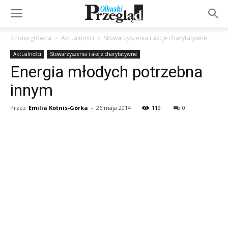
Strona główna
Aktualności
Stowarzyszenia i akcje charytatywne
Aktualności
Stowarzyszenia i akcje charytatywne
Energia młodych potrzebna
innym
Przez
Emilia Kotnis-Górka
-
26 maja 2014
119
0