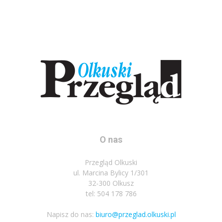
O nas
Przegląd Olkuski
ul. Marcina Bylicy 1/301
32-300 Olkusz
tel: 504 178 786
Napisz do nas:
biuro@przeglad.olkuski.pl