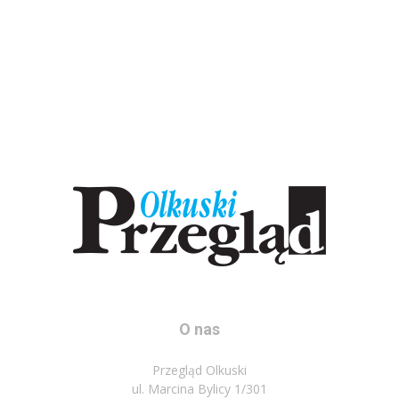
O nas
Przegląd Olkuski
ul. Marcina Bylicy 1/301