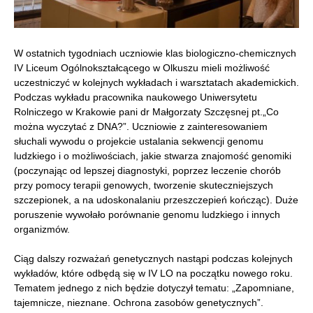
W ostatnich tygodniach uczniowie klas biologiczno-chemicznych
IV Liceum Ogólnokształcącego w Olkuszu mieli możliwość
uczestniczyć w kolejnych wykładach i warsztatach akademickich.
Podczas wykładu pracownika naukowego Uniwersytetu
Rolniczego w Krakowie pani dr Małgorzaty Szczęsnej pt.„Co
można wyczytać z DNA?”.
Uczniowie z zainteresowaniem
słuchali wywodu o projekcie ustalania sekwencji genomu
ludzkiego i o możliwościach, jakie stwarza znajomość genomiki
(poczynając od lepszej diagnostyki, poprzez leczenie chorób
przy pomocy terapii genowych, tworzenie skuteczniejszych
szczepionek, a na udoskonalaniu przeszczepień kończąc). Duże
poruszenie wywołało porównanie genomu ludzkiego i innych
organizmów.
Ciąg dalszy rozważań genetycznych nastąpi podczas kolejnych
wykładów, które odbędą się w IV LO na początku nowego roku.
Tematem jednego z nich będzie dotyczył tematu: „Zapomniane,
tajemnicze, nieznane. Ochrona zasobów genetycznych”.