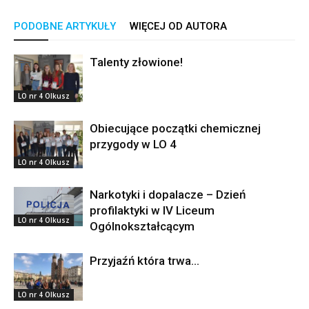
PODOBNE ARTYKUŁY
WIĘCEJ OD AUTORA
Talenty złowione!
LO nr 4 Olkusz
Obiecujące początki chemicznej
przygody w LO 4
LO nr 4 Olkusz
Narkotyki i dopalacze – Dzień
profilaktyki w IV Liceum
LO nr 4 Olkusz
Ogólnokształcącym
Przyjaźń która trwa…
LO nr 4 Olkusz