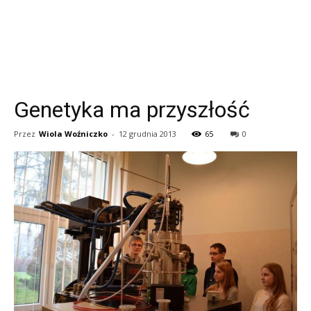
Genetyka ma przyszłość
Przez
Wiola Woźniczko
-
12 grudnia 2013
65
0