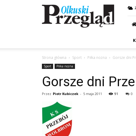
Przegląd
Olkuski
K
Strona główna
Sport
Piłka nożna
Gorsze dni P
Sport
Piłka nożna
Gorsze dni Prze
Przez
Piotr Kubiczek
-
5 maja 2011
91
0