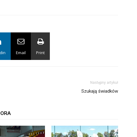
din
Email
Print
Następny artykuł
Szukają świadków
TORA