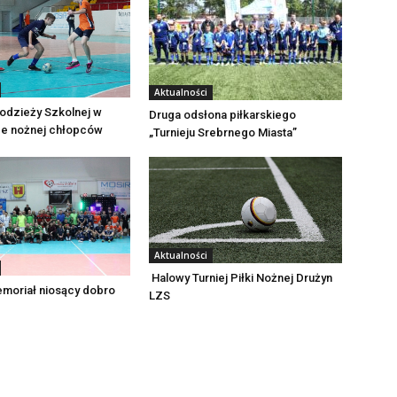
Aktualności
odzieży Szkolnej w
Druga odsłona piłkarskiego
ce nożnej chłopców
„Turnieju Srebrnego Miasta”
Aktualności
Halowy Turniej Piłki Nożnej Drużyn
emoriał niosący dobro
LZS