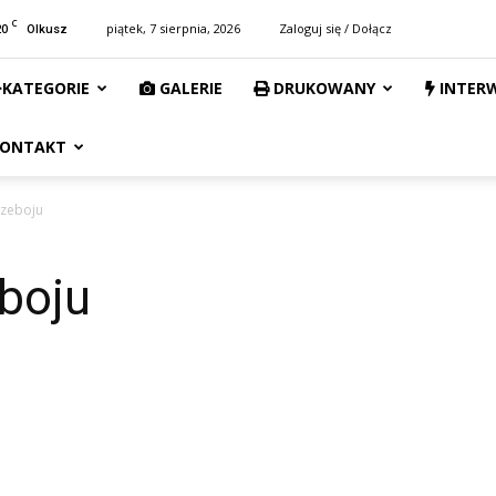
C
20
piątek, 7 sierpnia, 2026
Zaloguj się / Dołącz
Olkusz
KATEGORIE
GALERIE
DRUKOWANY
INTER
ONTAKT
rzeboju
boju