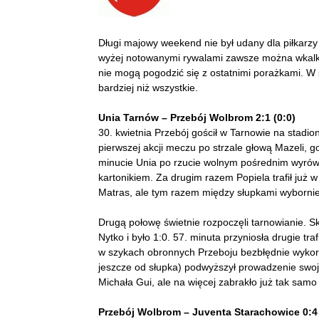
Długi majowy weekend nie był udany dla piłkarzy
wyżej notowanymi rywalami zawsze można wkalkulo
nie mogą pogodzić się z ostatnimi porażkami. W 
bardziej niż wszystkie.
Unia Tarnów – Przebój Wolbrom 2:1 (0:0)
30. kwietnia Przebój gościł w Tarnowie na stadion
pierwszej akcji meczu po strzale głową Mazeli, 
minucie Unia po rzucie wolnym pośrednim wyrówn
kartonikiem. Za drugim razem Popiela trafił już 
Matras, ale tym razem między słupkami wybornie 
Drugą połowę świetnie rozpoczęli tarnowianie. 
Nytko i było 1:0. 57. minuta przyniosła drugie 
w szykach obronnych Przeboju bezbłędnie wykorzy
jeszcze od słupka) podwyższył prowadzenie swoje
Michała Gui, ale na więcej zabrakło już tak samo 
Przebój Wolbrom – Juventa Starachowice 0:4 