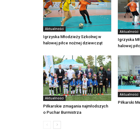
Aktualności
Aktualności
Igrzyska Młodzieży Szkolnej w
Igrzyska Mł
halowej piłce nożnej dziewcząt
halowej pił
Aktualności
Aktualności
Piłkarski M
Piłkarskie zmagania najmłodszych
o Puchar Burmistrza