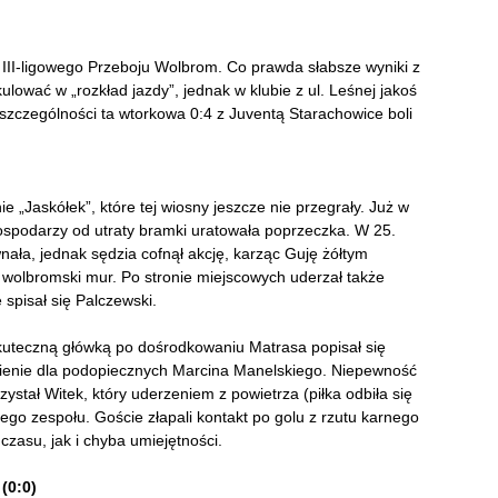
 III-ligowego Przeboju Wolbrom. Co prawda słabsze wyniki z
wać w „rozkład jazdy”, jednak w klubie z ul. Leśnej jakoś
szczególności ta wtorkowa 0:4 z Juventą Starachowice boli
ie „Jaskółek”, które tej wiosny jeszcze nie przegrały. Już w
gospodarzy od utraty bramki uratowała poprzeczka. W 25.
ała, jednak sędzia cofnął akcję, karząc Guję żółtym
w wolbromski mur. Po stronie miejscowych uderzał także
spisał się Palczewski.
Skuteczną główką po dośrodkowaniu Matrasa popisał się
trafienie dla podopiecznych Marcina Manelskiego. Niepewność
stał Witek, który uderzeniem z powietrza (piłka odbiła się
go zespołu. Goście złapali kontakt po golu z rzutu karnego
czasu, jak i chyba umiejętności.
(0:0)