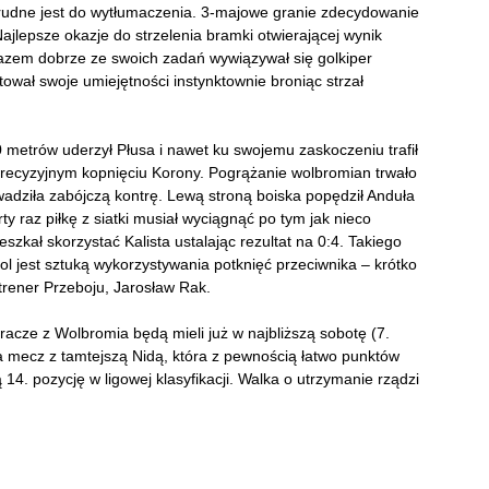
 trudne jest do wytłumaczenia. 3-majowe granie zdecydowanie
Najlepsze okazje do strzelenia bramki otwierającej wynik
razem dobrze ze swoich zadań wywiązywał się golkiper
ował swoje umiejętności instynktownie broniąc strzał
0 metrów uderzył Płusa i nawet ku swojemu zaskoczeniu trafił
 precyzyjnym kopnięciu Korony. Pogrążanie wolbromian trwało
adziła zabójczą kontrę. Lewą stroną boiska popędził Anduła
y raz piłkę z siatki musiał wyciągnąć po tym jak nieco
szkał skorzystać Kalista ustalając rezultat na 0:4. Takiego
bol jest sztuką wykorzystywania potknięć przeciwnika – krótko
trener Przeboju, Jarosław Rak.
racze z Wolbromia będą mieli już w najbliższą sobotę (7.
a mecz z tamtejszą Nidą, która z pewnością łatwo punktów
4. pozycję w ligowej klasyfikacji. Walka o utrzymanie rządzi