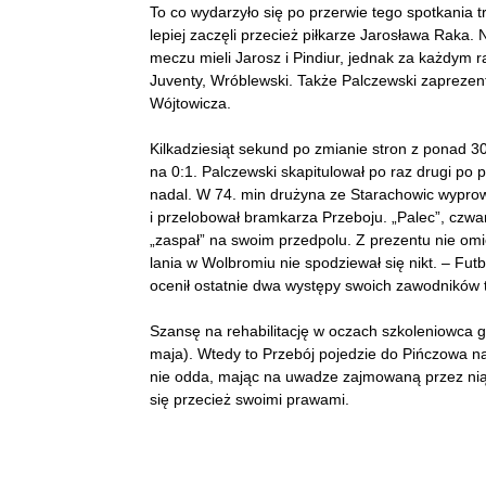
To co wydarzyło się po przerwie tego spotkania
lepiej zaczęli przecież piłkarze Jarosława Raka. 
meczu mieli Jarosz i Pindiur, jednak za każdym 
Juventy, Wróblewski. Także Palczewski zaprezent
Wójtowicza.
Kilkadziesiąt sekund po zmianie stron z ponad 3
na 0:1. Palczewski skapitulował po raz drugi po
nadal. W 74. min drużyna ze Starachowic wyprow
i przelobował bramkarza Przeboju. „Palec”, czwart
„zaspał” na swoim przedpolu. Z prezentu nie omie
lania w Wolbromiu nie spodziewał się nikt. – Fut
ocenił ostatnie dwa występy swoich zawodników 
Szansę na rehabilitację w oczach szkoleniowca g
maja). Wtedy to Przebój pojedzie do Pińczowa n
nie odda, mając na uwadze zajmowaną przez nią 1
się przecież swoimi prawami.