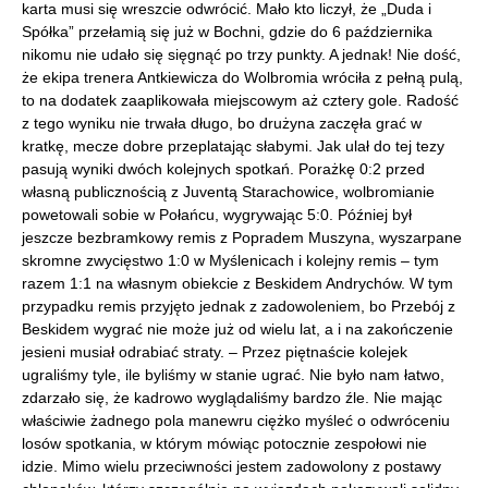
karta musi się wreszcie odwrócić. Mało kto liczył, że „Duda i
Spółka” przełamią się już w Bochni, gdzie do 6 października
nikomu nie udało się sięgnąć po trzy punkty. A jednak! Nie dość,
że ekipa trenera Antkiewicza do Wolbromia wróciła z pełną pulą,
to na dodatek zaaplikowała miejscowym aż cztery gole. Radość
z tego wyniku nie trwała długo, bo drużyna zaczęła grać w
kratkę, mecze dobre przeplatając słabymi. Jak ulał do tej tezy
pasują wyniki dwóch kolejnych spotkań. Porażkę 0:2 przed
własną publicznością z Juventą Starachowice, wolbromianie
powetowali sobie w Połańcu, wygrywając 5:0. Później był
jeszcze bezbramkowy remis z Popradem Muszyna, wyszarpane
skromne zwycięstwo 1:0 w Myślenicach i kolejny remis – tym
razem 1:1 na własnym obiekcie z Beskidem Andrychów. W tym
przypadku remis przyjęto jednak z zadowoleniem, bo Przebój z
Beskidem wygrać nie może już od wielu lat, a i na zakończenie
jesieni musiał odrabiać straty. – Przez piętnaście kolejek
ugraliśmy tyle, ile byliśmy w stanie ugrać. Nie było nam łatwo,
zdarzało się, że kadrowo wyglądaliśmy bardzo źle. Nie mając
właściwie żadnego pola manewru ciężko myśleć o odwróceniu
losów spotkania, w którym mówiąc potocznie zespołowi nie
idzie. Mimo wielu przeciwności jestem zadowolony z postawy