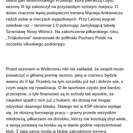
bilans gier wolbromskiego Przeboju, który pierwszą część
sezonu III ligi zakończył na przyzwoitym szóstym miejscu. O
dziwo znacznie lepiej podopieczni trenera Macieja Antkiewicza
radzili sobie w meczach wyjazdowych. Przy Leśnej wygrali
zaledwie raz – skromnie 1:0 pokonując zamykającą tabelę
Szreniawę Nowy Wiśnicz. Na zakończenie piłkarskiego roku,
„Trójkolorowi” awansowali do półfinału Pucharu Polski na
szczeblu olkuskiego podokręgu.
Przed sezonem w Wolbromiu nikt nie zakładał, że zespół może
powalczyć o główną premię sezonu, jaką w czerwcu będzie
awans do II ligi. Przebój na tym szczeblu już był i dobrze wie, z
czym wiąże się rywalizacja. O ile sportowo często jest bardzo
przeciętnie, o tyle finansowo są to schody tak wysokie, że
niejeden spadł z nich już z hukiem, do dzisiaj nie mogąc
odzyskać dawnego blasku. Dlatego też w KSP obrano wydaje
się, że słuszną koncepcję pracy – gramy przede wszystkim
młodzieżą, piłkarzami na dorobku, którzy nie kosztują zbyt wiele,
a swoją postawą na boisku są w stanie godnie reprezentować
klub. Z taką samą myślą w klubie zatrudniono trenera