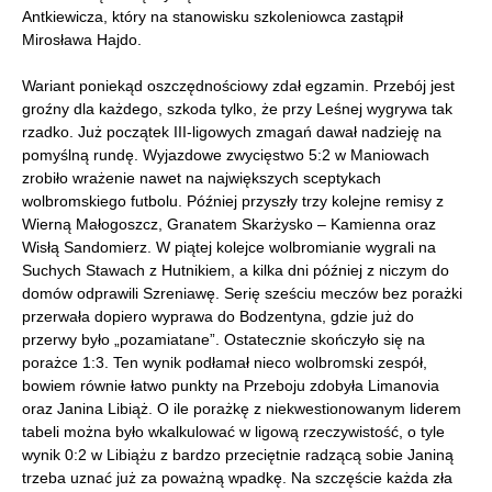
Antkiewicza, który na stanowisku szkoleniowca zastąpił
Mirosława Hajdo.
Wariant poniekąd oszczędnościowy zdał egzamin. Przebój jest
groźny dla każdego, szkoda tylko, że przy Leśnej wygrywa tak
rzadko. Już początek III-ligowych zmagań dawał nadzieję na
pomyślną rundę. Wyjazdowe zwycięstwo 5:2 w Maniowach
zrobiło wrażenie nawet na największych sceptykach
wolbromskiego futbolu. Później przyszły trzy kolejne remisy z
Wierną Małogoszcz, Granatem Skarżysko – Kamienna oraz
Wisłą Sandomierz. W piątej kolejce wolbromianie wygrali na
Suchych Stawach z Hutnikiem, a kilka dni później z niczym do
domów odprawili Szreniawę. Serię sześciu meczów bez porażki
przerwała dopiero wyprawa do Bodzentyna, gdzie już do
przerwy było „pozamiatane”. Ostatecznie skończyło się na
porażce 1:3. Ten wynik podłamał nieco wolbromski zespół,
bowiem równie łatwo punkty na Przeboju zdobyła Limanovia
oraz Janina Libiąż. O ile porażkę z niekwestionowanym liderem
tabeli można było wkalkulować w ligową rzeczywistość, o tyle
wynik 0:2 w Libiążu z bardzo przeciętnie radzącą sobie Janiną
trzeba uznać już za poważną wpadkę. Na szczęście każda zła