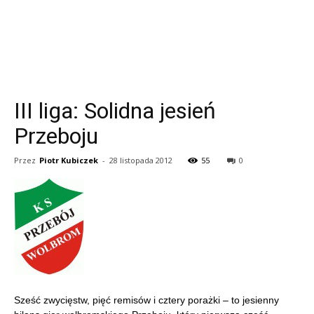
III liga: Solidna jesień
Przeboju
Przez
Piotr Kubiczek
-
28 listopada 2012
55
0
Sześć zwycięstw, pięć remisów i cztery porażki – to jesienny