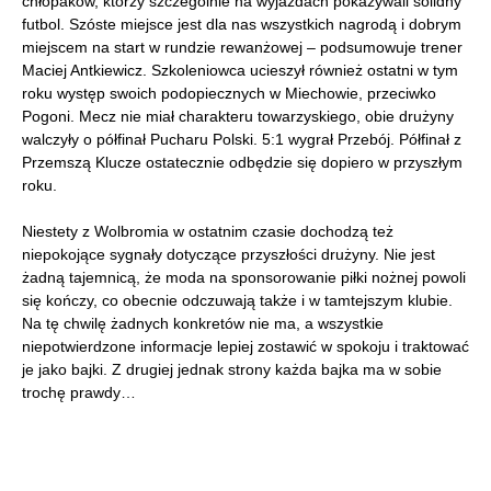
chłopaków, którzy szczególnie na wyjazdach pokazywali solidny
futbol. Szóste miejsce jest dla nas wszystkich nagrodą i dobrym
miejscem na start w rundzie rewanżowej – podsumowuje trener
Maciej Antkiewicz. Szkoleniowca ucieszył również ostatni w tym
roku występ swoich podopiecznych w Miechowie, przeciwko
Pogoni. Mecz nie miał charakteru towarzyskiego, obie drużyny
walczyły o półfinał Pucharu Polski. 5:1 wygrał Przebój. Półfinał z
Przemszą Klucze ostatecznie odbędzie się dopiero w przyszłym
roku.
Niestety z Wolbromia w ostatnim czasie dochodzą też
niepokojące sygnały dotyczące przyszłości drużyny. Nie jest
żadną tajemnicą, że moda na sponsorowanie piłki nożnej powoli
się kończy, co obecnie odczuwają także i w tamtejszym klubie.
Na tę chwilę żadnych konkretów nie ma, a wszystkie
niepotwierdzone informacje lepiej zostawić w spokoju i traktować
je jako bajki. Z drugiej jednak strony każda bajka ma w sobie
trochę prawdy…