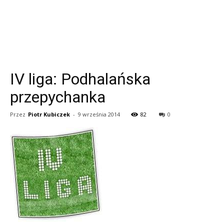
IV liga: Podhalańska
przepychanka
Przez
Piotr Kubiczek
-
9 września 2014
82
0