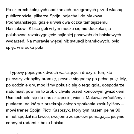
Po czterech kolejnych spotkaniach rozegranych przed własną
publicznością, piłkarze Spójni pojechali do Makowa
Podhalańskiego, gdzie urwali dwa oczka tamtejszemu
Halniakowi. Kibice goli w tym meczu się nie doczekali, a
polubowne rozstrzygnięcie najlepiej pasowało do boiskowych
wydarzeń. Na murawie więcej niż sytuacji bramkowych, było
spięć w środku pola.
– Typowy pojedynek dwóch walczących drużyn. Ten, kto
pierwszy zdobyłby bramkę, pewnie sięgnąłby po pełną pulę. My,
po godzinie gry, mogliśmy pokusić się o tego gola, gospodarze
natomiast powinni to zrobić chwilę przed końcowym gwizdkiem.
Uśmiechnęło się do nas szczęście, więc z Makowa wróciliśmy z
punktem, na który z przekroju całego spotkania zasłużyliśmy –
mówi trener Spójni Piotr Kasprzyk, który tym razem pełne 90
minut spędził na ławce, swojemu zespołowi pomagając jedynie
cennymi radami z boku boiska.