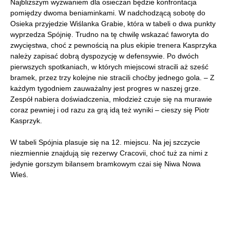
Najbliższym wyzwaniem dla osieczan będzie konfrontacja
pomiędzy dwoma beniaminkami. W nadchodzącą sobotę do
Osieka przyjedzie Wiślanka Grabie, która w tabeli o dwa punkty
wyprzedza Spójnię. Trudno na tę chwilę wskazać faworyta do
zwycięstwa, choć z pewnością na plus ekipie trenera Kasprzyka
należy zapisać dobrą dyspozycję w defensywie. Po dwóch
pierwszych spotkaniach, w których miejscowi stracili aż sześć
bramek, przez trzy kolejne nie stracili choćby jednego gola. – Z
każdym tygodniem zauważalny jest progres w naszej grze.
Zespół nabiera doświadczenia, młodzież czuje się na murawie
coraz pewniej i od razu za grą idą też wyniki – cieszy się Piotr
Kasprzyk.
W tabeli Spójnia plasuje się na 12. miejscu. Na jej szczycie
niezmiennie znajdują się rezerwy Cracovii, choć tuż za nimi z
jedynie gorszym bilansem bramkowym czai się Niwa Nowa
Wieś.