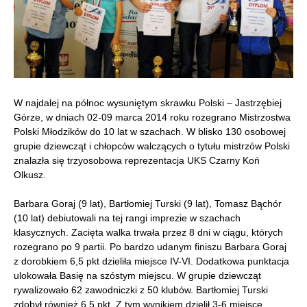
W najdalej na północ wysuniętym skrawku Polski – Jastrzębiej
Górze, w dniach 02-09 marca 2014 roku rozegrano Mistrzostwa
Polski Młodzików do 10 lat w szachach. W blisko 130 osobowej
grupie dziewcząt i chłopców walczących o tytułu mistrzów Polski
znalazła się trzyosobowa reprezentacja UKS Czarny Koń
Olkusz.
Barbara Goraj (9 lat), Bartłomiej Turski (9 lat), Tomasz Bąchór
(10 lat) debiutowali na tej rangi imprezie w szachach
klasycznych. Zacięta walka trwała przez 8 dni w ciągu, których
rozegrano po 9 partii. Po bardzo udanym finiszu Barbara Goraj
z dorobkiem 6,5 pkt dzieliła miejsce IV-VI. Dodatkowa punktacja
ulokowała Basię na szóstym miejscu. W grupie dziewcząt
rywalizowało 62 zawodniczki z 50 klubów. Bartłomiej Turski
zdobył również 6,5 pkt. Z tym wynikiem dzielił 3-6 miejsce.