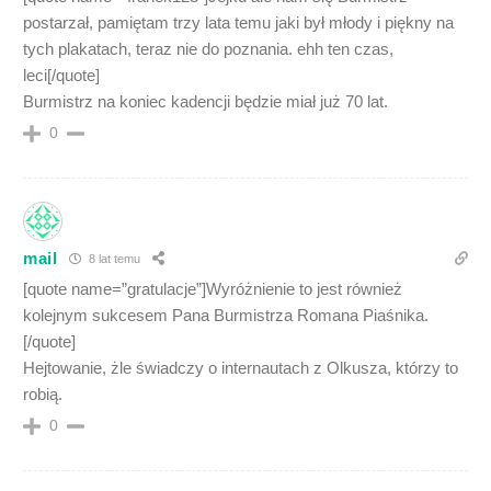
postarzał, pamiętam trzy lata temu jaki był młody i piękny na
tych plakatach, teraz nie do poznania. ehh ten czas,
leci[/quote]
Burmistrz na koniec kadencji będzie miał już 70 lat.
0
mail
8 lat temu
[quote name=”gratulacje”]Wyróżnienie to jest również
kolejnym sukcesem Pana Burmistrza Romana Piaśnika.
[/quote]
Hejtowanie, żle świadczy o internautach z Olkusza, którzy to
robią.
0