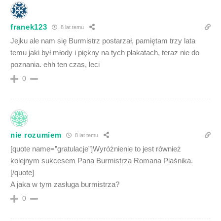
franek123
8 lat temu
Jejku ale nam się Burmistrz postarzał, pamiętam trzy lata
temu jaki był młody i piękny na tych plakatach, teraz nie do
poznania. ehh ten czas, leci
0
nie rozumiem
8 lat temu
[quote name=”gratulacje”]Wyróżnienie to jest również
kolejnym sukcesem Pana Burmistrza Romana Piaśnika.
[/quote]
A jaka w tym zasługa burmistrza?
0