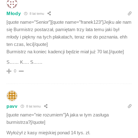
Młody
8 lat temu
[quote name=”Senior”][quote name=”franek123″]Jejku ale nam
się Burmistrz postarzał, pamiętam trzy lata temu jaki był
młody i piękny na tych plakatach, teraz nie do poznania. ehh
ten czas, leci[/quote]
Burmistrz na koniec kadencji będzie miał już 70 lat.[/quote]
S…… K…. S……
0
pavv
8 lat temu
[quote name=”nie rozumiem”]A jaka w tym zasługa
burmistrza?[/quote]
Wyłożył z kasy miejskiej ponad 14 tys. zł.