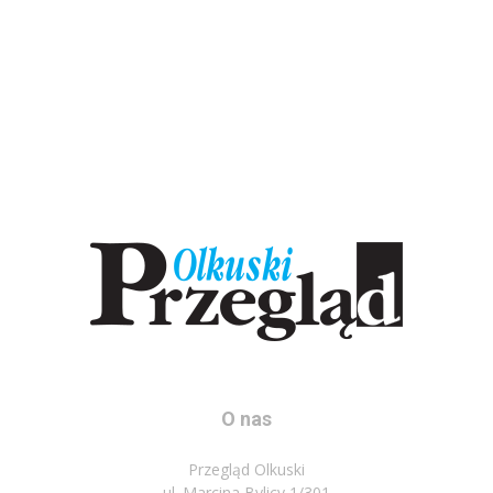
O nas
Przegląd Olkuski
ul. Marcina Bylicy 1/301