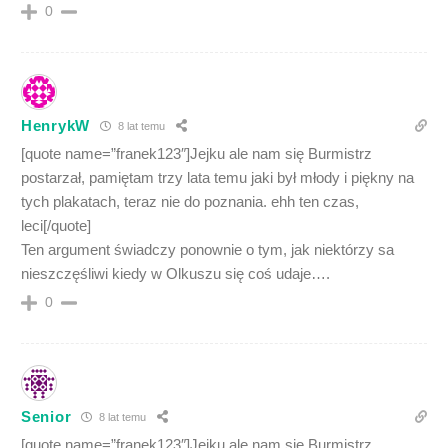
0
HenrykW
8 lat temu
[quote name=”franek123″]Jejku ale nam się Burmistrz
postarzał, pamiętam trzy lata temu jaki był młody i piękny na
tych plakatach, teraz nie do poznania. ehh ten czas,
leci[/quote]
Ten argument świadczy ponownie o tym, jak niektórzy sa
nieszczęśliwi kiedy w Olkuszu się coś udaje….
0
Senior
8 lat temu
[quote name=”franek123″]Jejku ale nam się Burmistrz