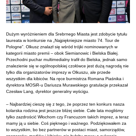
Dużym wyróżnieniem dla Srebrnego Miasta jest zdobycie tytułu
laureata w konkursie na „Najpiękniejsze miasto 74. Tour de
Pologne”. Olkusz znalazł się wśród trójki nominowanych w
kategorii miasto premii – obok Siemianowic i Bielska Białej.
Przechodni puchar multimedialny trafił do Bielska, jednak samo
znalezienie się w ogólnopolskiej czołówce jest dużą nagrodą nie
tylko dla organizatorów imprezy w Olkuszu, ale przede
wszystkim dla kibiców. Na ręce burmistrza Romana Piaśnika i
dyrektora MOSiR-u Dariusza Murawskiego gratulacje przekazał
Czesław Lang, dyrektor generalny wyścigu.
– Najbardziej cieszę się z tego, że poprzez ten konkurs nasza
kolarska rodzina jest jeszcze bliżej siebie. Całe lata mogliśmy
tylko zazdrościć Włochom czy Francuzom takich imprez, a teraz
mamy ją u siebie. Coś pięknego i ważnego. Podziękowałem za
to wszystkim, bo bez partnerów w postaci miast, samorządów,