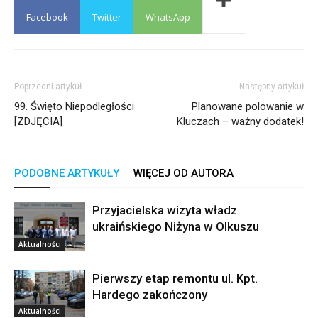
Facebook
Twitter
WhatsApp
Poprzedni artykuł
Następny artykuł
99. Święto Niepodległości
Planowane polowanie w
[ZDJĘCIA]
Kluczach – ważny dodatek!
PODOBNE ARTYKUŁY
WIĘCEJ OD AUTORA
Przyjacielska wizyta władz
ukraińskiego Niżyna w Olkuszu
Aktualności
Pierwszy etap remontu ul. Kpt.
Hardego zakończony
Aktualności