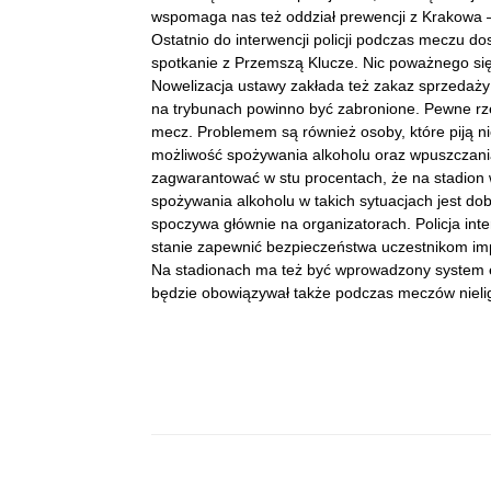
wspomaga nas też oddział prewencji z Krakowa – m
Ostatnio do interwencji policji podczas meczu d
spotkanie z Przemszą Klucze. Nic poważnego się n
Nowelizacja ustawy zakłada też zakaz sprzedaży 
na trybunach powinno być zabronione. Pewne rzecz
mecz. Problemem są również osoby, które piją n
możliwość spożywania alkoholu oraz wpuszczani
zagwarantować w stu procentach, że na stadion w
spożywania alkoholu w takich sytuacjach jest do
spoczywa głównie na organizatorach. Policja inte
stanie zapewnić bezpieczeństwa uczestnikom imp
Na stadionach ma też być wprowadzony system elek
będzie obowiązywał także podczas meczów nieli