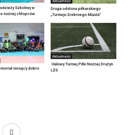
Aktualności
odzieży Szkolnej w
Druga odsłona piłkarskiego
ce nożnej chłopców
„Turnieju Srebrnego Miasta”
Aktualności
Halowy Turniej Piłki Nożnej Drużyn
emoriał niosący dobro
LZS
0