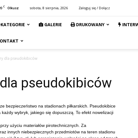
C
20
sobota, 8 sierpnia, 2026
Zaloguj się / Dołącz
Olkusz
KATEGORIE
GALERIE
DRUKOWANY
INTER
ONTAKT
ary dla pseudokibiców
 dla pseudokibiców
ze bezpieczeństwo na stadionach piłkarskich. Pseudokibice
każdy wybryk, jakiego się dopuszczą. To efekt nowelizacji
przy użyciu materiałów pirotechnicznych. Za
raz innych niebezpiecznych przedmiotów na teren stadionu