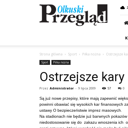
Przegląd
Olkuski
K
Strona główna
Sport
Piłka nożna
Ostrzejsze k
Sport
Piłka nożna
Ostrzejsze kary
Przez
Administrator
-
9 lipca 2009
57
0
Są już nowe przepisy, które mają zapewnić więks
powinni obawiać się wysokich kar finansowych za 
ustawy O bezpieczeństwie imprez masowych.
Na stadionach nie będzie już barwnych pokazów 
niedostosowanie się do zakazu wnoszenia ich o