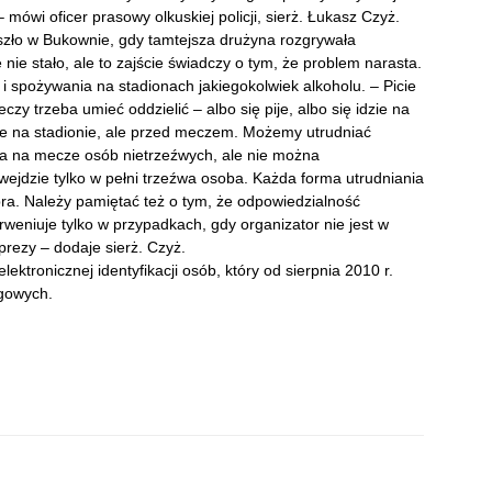
ówi oficer prasowy olkuskiej policji, sierż. Łukasz Czyż.
oszło w Bukownie, gdy tamtejsza drużyna rozgrywała
ie stało, ale to zajście świadczy o tym, że problem narasta.
i spożywania na stadionach jakiegokolwiek alkoholu. – Picie
y trzeba umieć oddzielić – albo się pije, albo się idzie na
ie na stadionie, ale przed meczem. Możemy utrudniać
a na mecze osób nietrzeźwych, ale nie można
ejdzie tylko w pełni trzeźwa osoba. Każda forma utrudniania
bra. Należy pamiętać też o tym, że odpowiedzialność
rweniuje tylko w przypadkach, gdy organizator nie jest w
rezy – dodaje sierż. Czyż.
tronicznej identyfikacji osób, który od sierpnia 2010 r.
gowych.