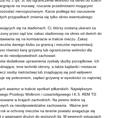
a niż 2 tys. zł, lub ograniczenie wolności na okres od trzech
wtargnięcie na murawę, rzucanie przedmiotami mogącymi
y pozostać nierozpoznanym. Karze podlega też naruszenie
 tych przypadkach zmienia się tylko okres ewentualnego
wujących się na stadionach. Ci, którzy zostaną ukarani za
zony przez sąd tzw. zakaz stadionowy na okres od dwóch do
stawiania się na komisariacie w trakcie meczu. Zakaz
eczów danego klubu za granicą i meczów reprezentacji
no również karę grzywny lub ograniczenia wolności dla
ców do nieodpowiednich zachowań.
nów dodatkowe uprawnienia zyskały służby porządkowe. Ich
iające, inne techniki obrony, a także kajdanki i miotacze
ecz osoby nietrzeźwej lub znajdującej się pod wpływem
uje się poleceniom, zapłaci grzywnę w wysokości co najmniej
h awantur w trakcie spotkań piłkarskich. Największym
gowego Przeboju Wolbrom i czwartoligowego I.K.S. REM TD
tosowane w krajach zachodnich. Na pewno dobre są
owych za nieodpowiedzialne zachowania. Ważne jest
a rok w ochronę meczów na terenie powiatu anagażuje się
est z awansami drużyn do wyższych lig. W pewnych sytuacjach