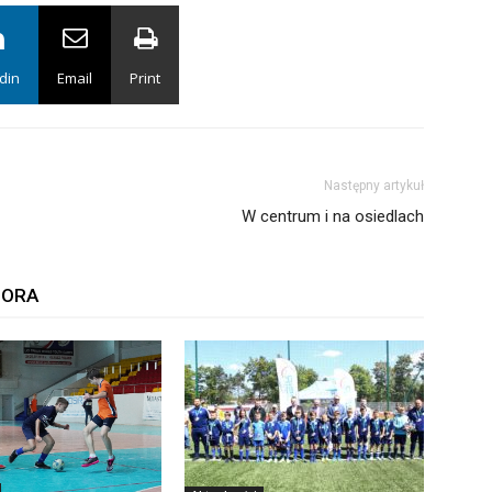
din
Email
Print
Następny artykuł
W centrum i na osiedlach
TORA