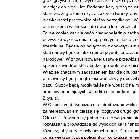
grozi grzywna, której wysokość nie może być niższ
miesięcy do pięciu lat. Podobne kary grożą za 
stanowić zagrożenie czy za zakrycie twarzy, ab
nietykalności pracownika służby porządkowej. W
ograniczenia wolności – do dwóch lub trzech lat.
To nie koniec kar dla osób nieopdowiednio zacho
powyższe wykroczenia, mogą otrzymać też orzec
sześciu lat. Będzie on połączony z obowiązkiem 
stadionowy będzie także obowiązywał podczas m
narodowej. W znowelizowanej ustawie przewidzia
spikera zawodów, który będzie prowokował kibi
Wraz ze znacznym zaostrzeniem kar dla chuliga
pracownicy będą mogli stosować chwyty obezwładn
gazu. Służby będą mogły także nie wpuścić na m
środków odurzających. Jeśli ktoś nie podporządk
2 tys. zł.
W Olkuskiem dotychczas nie odnotowano większyc
zainteresowaniem cieszą się rozgrywki drugoli
Olkusz. – Powinno się patrzeć na rozwiązania s
rozwiązania prowadzące do wysokich kar finans
również, aby kary te były nieuchronne. Z roku n
coraz większa liczba policjantów, co związane j