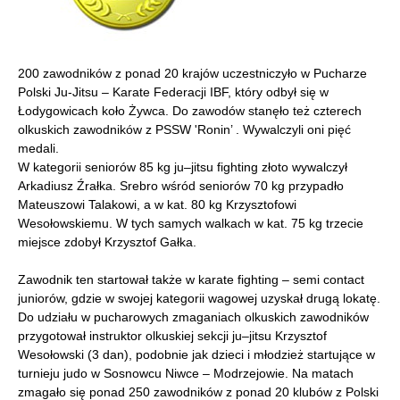
200 zawodników z ponad 20 krajów uczestniczyło w Pucharze
Polski Ju-Jitsu – Karate Federacji IBF, który odbył się w
Łodygowicach koło Żywca. Do zawodów stanęło też czterech
olkuskich zawodników z PSSW 'Ronin’ . Wywalczyli oni pięć
medali.
W kategorii seniorów 85 kg ju–jitsu fighting złoto wywalczył
Arkadiusz Źrałka. Srebro wśród seniorów 70 kg przypadło
Mateuszowi Talakowi, a w kat. 80 kg Krzysztofowi
Wesołowskiemu. W tych samych walkach w kat. 75 kg trzecie
miejsce zdobył Krzysztof Gałka.
Zawodnik ten startował także w karate fighting – semi contact
juniorów, gdzie w swojej kategorii wagowej uzyskał drugą lokatę.
Do udziału w pucharowych zmaganiach olkuskich zawodników
przygotował instruktor olkuskiej sekcji ju–jitsu Krzysztof
Wesołowski (3 dan), podobnie jak dzieci i młodzież startujące w
turnieju judo w Sosnowcu Niwce – Modrzejowie. Na matach
zmagało się ponad 250 zawodników z ponad 20 klubów z Polski