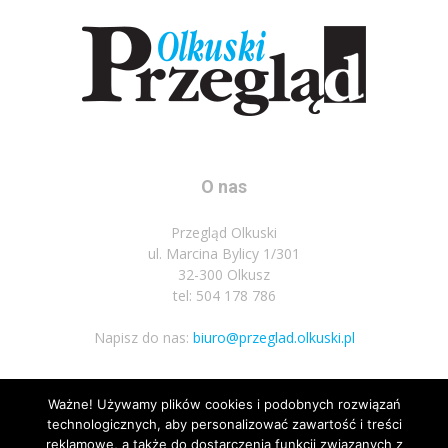
O nas
Przegląd Olkuski
ul. Marcina Bylicy 1/301
32-300 Olkusz
tel: 504 178 786
Napisz do nas:
biuro@przeglad.olkuski.pl
Ważne! Używamy plików cookies i podobnych rozwiązań
Podążaj za nami
technologicznych, aby personalizować zawartość i treści
reklamowe, a także do dostarczenia funkcji związanych z