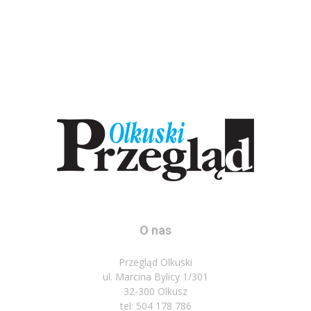
O nas
Przegląd Olkuski
ul. Marcina Bylicy 1/301
32-300 Olkusz
tel: 504 178 786