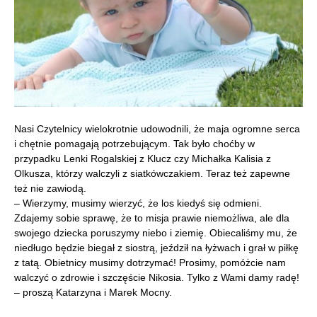
Nasi Czytelnicy wielokrotnie udowodnili, że maja ogromne serca
i chętnie pomagają potrzebującym. Tak było choćby w
przypadku Lenki Rogalskiej z Klucz czy Michałka Kalisia z
Olkusza, którzy walczyli z siatkówczakiem. Teraz też zapewne
też nie zawiodą.
– Wierzymy, musimy wierzyć, że los kiedyś się odmieni.
Zdajemy sobie sprawę, że to misja prawie niemożliwa, ale dla
swojego dziecka poruszymy niebo i ziemię. Obiecaliśmy mu, że
niedługo będzie biegał z siostrą, jeździł na łyżwach i grał w piłkę
z tatą. Obietnicy musimy dotrzymać! Prosimy, pomóżcie nam
walczyć o zdrowie i szczęście Nikosia. Tylko z Wami damy radę!
– proszą Katarzyna i Marek Mocny.