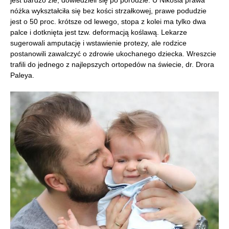
jest bardzo źle, dowiedzieli się po porodzie. U Nikosia prawa
nóżka wykształciła się bez kości strzałkowej, prawe podudzie
jest o 50 proc. krótsze od lewego, stopa z kolei ma tylko dwa
palce i dotknięta jest tzw. deformacją koślawą. Lekarze
sugerowali amputację i wstawienie protezy, ale rodzice
postanowili zawalczyć o zdrowie ukochanego dziecka. Wreszcie
trafili do jednego z najlepszych ortopedów na świecie, dr. Drora
Paleya.