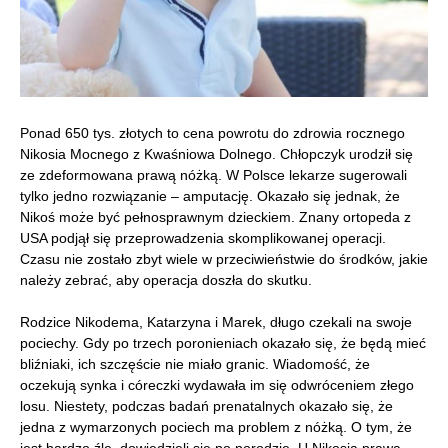
Ponad 650 tys. złotych to cena powrotu do zdrowia rocznego
Nikosia Mocnego z Kwaśniowa Dolnego. Chłopczyk urodził się
ze zdeformowana prawą nóżką. W Polsce lekarze sugerowali
tylko jedno rozwiązanie – amputację. Okazało się jednak, że
Nikoś może być pełnosprawnym dzieckiem. Znany ortopeda z
USA podjął się przeprowadzenia skomplikowanej operacji.
Czasu nie zostało zbyt wiele w przeciwieństwie do środków, jakie
należy zebrać, aby operacja doszła do skutku.
Rodzice Nikodema, Katarzyna i Marek, długo czekali na swoje
pociechy. Gdy po trzech poronieniach okazało się, że będą mieć
bliźniaki, ich szczęście nie miało granic. Wiadomość, że
oczekują synka i córeczki wydawała im się odwróceniem złego
losu. Niestety, podczas badań prenatalnych okazało się, że
jedna z wymarzonych pociech ma problem z nóżką. O tym, że