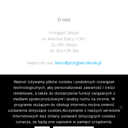
O nas
Przegląd Olkuski
ul. Marcina Bylicy 1/301
32-300 Olkusz
tel: 504 178 786
Napisz do nas:
biuro@przeglad.olkuski.pl
Ważne! Używamy plików cookies i podobnych rozwiązań
Podążaj za nami
technologicznych, aby personalizować zawartość i treści
reklamowe, a także do dostarczenia funkcji związanych z
mediami społecznościowymi i analizy ruchu na stronie. W
programie służącym do obsługi internetu można zmienić
ustawienia dotyczące cookies.Korzystanie z naszych serwisów
internetowych bez zmiany ustawień dotyczących cookies
2
oznacza, że będą one zapisane w pamięci urządzenia.
Nota prawna
Polityka prywatnosci
Kariera
Regulamin