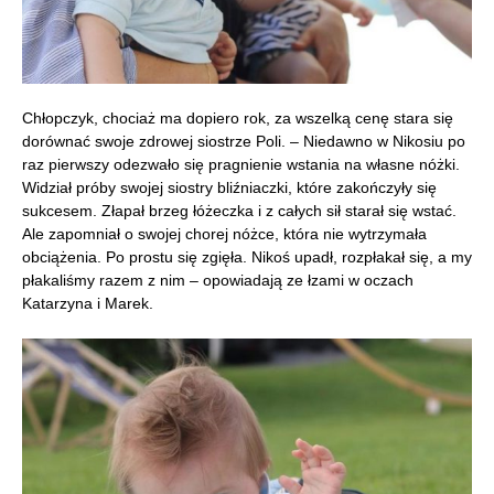
Chłopczyk, chociaż ma dopiero rok, za wszelką cenę stara się
dorównać swoje zdrowej siostrze Poli. – Niedawno w Nikosiu po
raz pierwszy odezwało się pragnienie wstania na własne nóżki.
Widział próby swojej siostry bliźniaczki, które zakończyły się
sukcesem. Złapał brzeg łóżeczka i z całych sił starał się wstać.
Ale zapomniał o swojej chorej nóżce, która nie wytrzymała
obciążenia. Po prostu się zgięła. Nikoś upadł, rozpłakał się, a my
płakaliśmy razem z nim – opowiadają ze łzami w oczach
Katarzyna i Marek.