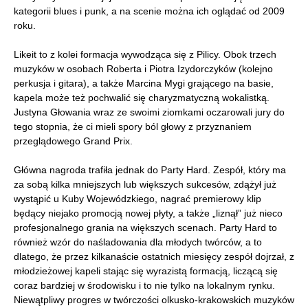
kategorii blues i punk, a na scenie można ich oglądać od 2009
roku.
Likeit to z kolei formacja wywodząca się z Pilicy. Obok trzech
muzyków w osobach Roberta i Piotra Izydorczyków (kolejno
perkusja i gitara), a także Marcina Mygi grającego na basie,
kapela może też pochwalić się charyzmatyczną wokalistką.
Justyna Głowania wraz ze swoimi ziomkami oczarowali jury do
tego stopnia, że ci mieli spory ból głowy z przyznaniem
przeglądowego Grand Prix.
Główna nagroda trafiła jednak do Party Hard. Zespół, który ma
za sobą kilka mniejszych lub większych sukcesów, zdążył już
wystąpić u Kuby Wojewódzkiego, nagrać premierowy klip
będący niejako promocją nowej płyty, a także „liznął” już nieco
profesjonalnego grania na większych scenach. Party Hard to
również wzór do naśladowania dla młodych twórców, a to
dlatego, że przez kilkanaście ostatnich miesięcy zespół dojrzał, z
młodzieżowej kapeli stając się wyrazistą formacją, liczącą się
coraz bardziej w środowisku i to nie tylko na lokalnym rynku.
Niewątpliwy progres w twórczości olkusko-krakowskich muzyków