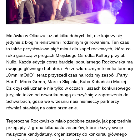
Majówka w Olkuszu już od kilku dobrych lat, nie kojarzy się
jedynie z błogim lenistwem i rodzinnym grillowaniem. Ten czas
to także przysłowiowe pięć minut dla kapel rockowych, które co
roku goszczą w progach Miejskiego Ośrodka Kultury przy ul.
Nullo. Każda edycja coraz bardziej popularnego Rockowiska ma
swojego głównego bohatera. Po zeszłorocznym triumfie formacji
„Omni mOdO”, teraz przyszedł czas na rodzimy zespół „Party
Hard”. Maria Green, Marcin Skipiała, Kuba Kubański i Maciej
Dzik zyskali uznanie nie tylko w oczach i uszach konkursowego
jury, ale także od czwartku mogą cieszyć się z zaproszenia do
Schwalbach, gdzie we wrześniu nasi niemieccy partnerzy
również stawiają na ostre brzmienie.
Tegoroczne Rockowisko miało podobne zasady, jak poprzednie
przeglądy. Z grona kilkunastu zespołów, które złożyły swoje
muzyczne kandydatury, organizatorzy do konkursu głównego