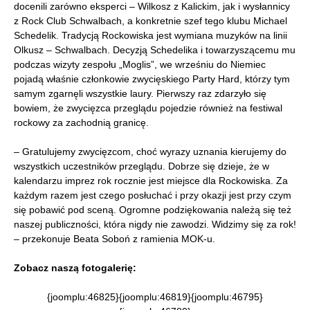
docenili zarówno eksperci – Wilkosz z Kalickim, jak i wysłannicy
z Rock Club Schwalbach, a konkretnie szef tego klubu Michael
Schedelik. Tradycją Rockowiska jest wymiana muzyków na linii
Olkusz – Schwalbach. Decyzją Schedelika i towarzyszącemu mu
podczas wizyty zespołu „Moglis”, we wrześniu do Niemiec
pojadą właśnie członkowie zwycięskiego Party Hard, którzy tym
samym zgarnęli wszystkie laury. Pierwszy raz zdarzyło się
bowiem, że zwycięzca przeglądu pojedzie również na festiwal
rockowy za zachodnią granicę.
– Gratulujemy zwycięzcom, choć wyrazy uznania kierujemy do
wszystkich uczestników przeglądu. Dobrze się dzieje, że w
kalendarzu imprez rok rocznie jest miejsce dla Rockowiska. Za
każdym razem jest czego posłuchać i przy okazji jest przy czym
się pobawić pod sceną. Ogromne podziękowania należą się też
naszej publiczności, która nigdy nie zawodzi. Widzimy się za rok!
– przekonuje Beata Soboń z ramienia MOK-u.
Zobacz naszą fotogalerię:
{joomplu:46825}{joomplu:46819}{joomplu:46795}