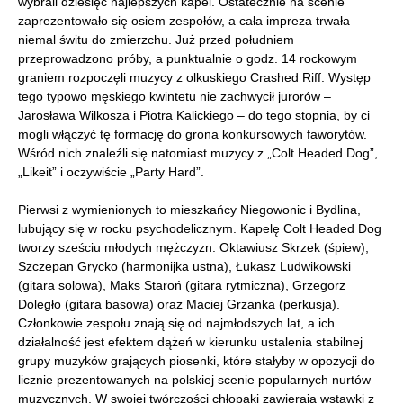
wybrali dziesięć najlepszych kapel. Ostatecznie na scenie
zaprezentowało się osiem zespołów, a cała impreza trwała
niemal świtu do zmierzchu. Już przed południem
przeprowadzono próby, a punktualnie o godz. 14 rockowym
graniem rozpoczęli muzycy z olkuskiego Crashed Riff. Występ
tego typowo męskiego kwintetu nie zachwycił jurorów –
Jarosława Wilkosza i Piotra Kalickiego – do tego stopnia, by ci
mogli włączyć tę formację do grona konkursowych faworytów.
Wśród nich znaleźli się natomiast muzycy z „Colt Headed Dog”,
„Likeit” i oczywiście „Party Hard”.
Pierwsi z wymienionych to mieszkańcy Niegowonic i Bydlina,
lubujący się w rocku psychodelicznym. Kapelę Colt Headed Dog
tworzy sześciu młodych mężczyzn: Oktawiusz Skrzek (śpiew),
Szczepan Grycko (harmonijka ustna), Łukasz Ludwikowski
(gitara solowa), Maks Staroń (gitara rytmiczna), Grzegorz
Doległo (gitara basowa) oraz Maciej Grzanka (perkusja).
Członkowie zespołu znają się od najmłodszych lat, a ich
działalność jest efektem dążeń w kierunku ustalenia stabilnej
grupy muzyków grających piosenki, które stałyby w opozycji do
licznie prezentowanych na polskiej scenie popularnych nurtów
muzycznych. W swojej twórczości chłopaki zawierają wstawki z