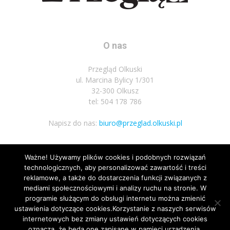
O nas
Przegląd Olkuski
ul. Marcina Bylicy 1/301
32-300 Olkusz
tel: 504 178 786
Napisz do nas:
biuro@przeglad.olkuski.pl
Ważne! Używamy plików cookies i podobnych rozwiązań
Podążaj za nami
technologicznych, aby personalizować zawartość i treści
reklamowe, a także do dostarczenia funkcji związanych z
mediami społecznościowymi i analizy ruchu na stronie. W
programie służącym do obsługi internetu można zmienić
ustawienia dotyczące cookies.Korzystanie z naszych serwisów
internetowych bez zmiany ustawień dotyczących cookies
2
oznacza, że będą one zapisane w pamięci urządzenia.