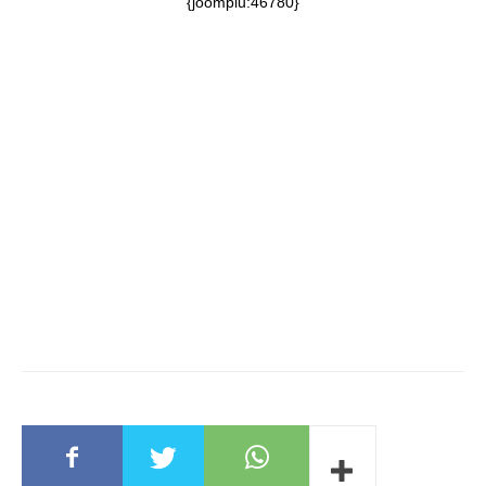
{joomplu:46780}