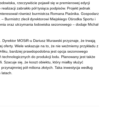
dowiska, rzeczywiście pojawił się w premierowej edycji
ealizacji zabrakło pół tysiąca podpisów. Projekt jednak
ainteresował również burmistrza Romana Piaśnika. Gospodarz
– Burmistrz zlecił dyrektorowi Miejskiego Ośrodka Sportu i
enia oraz utrzymania lodowiska sezonowego – dodaje Michał
le. Dyrektor MOSiR-u Dariusz Murawski przyznaje, że trwają
ej oferty. Wiele wskazuje na to, że nie weźmiemy przykładu z
Orliku, bardziej prawdopodobna jest opcja sezonowego
 technologicznych do produkcji lodu. Planowany jest także
i. Szacuje się, że koszt obiektu, który miałby służyć
przynajmniej pół miliona złotych. Taka inwestycja według
 latach.