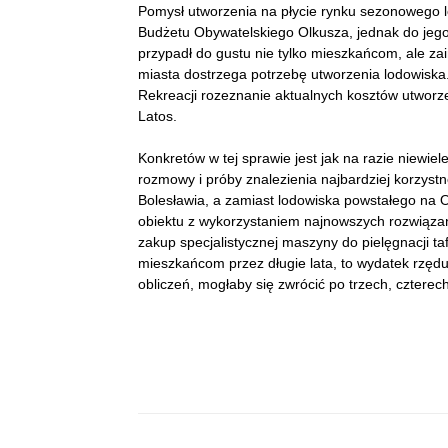
Pomysł utworzenia na płycie rynku sezonowego lo
Budżetu Obywatelskiego Olkusza, jednak do jego r
przypadł do gustu nie tylko mieszkańcom, ale z
miasta dostrzega potrzebę utworzenia lodowiska. 
Rekreacji rozeznanie aktualnych kosztów utworz
Latos.
Konkretów w tej sprawie jest jak na razie niewie
rozmowy i próby znalezienia najbardziej korzystn
Bolesławia, a zamiast lodowiska powstałego na 
obiektu z wykorzystaniem najnowszych rozwiązań
zakup specjalistycznej maszyny do pielęgnacji tafl
mieszkańcom przez długie lata, to wydatek rzędu 
obliczeń, mogłaby się zwrócić po trzech, czterech