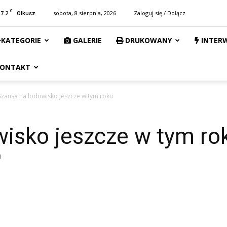
C
17.2
sobota, 8 sierpnia, 2026
Zaloguj się / Dołącz
Olkusz
KATEGORIE
GALERIE
DRUKOWANY
INTER
ONTAKT
Szansa na lodowisko jeszcze w tym roku
wisko jeszcze w tym ro
8