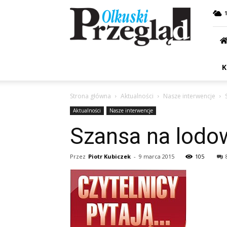
Przegląd
Olkuski
K
Strona główna
Aktualności
Nasze interwencje
Aktualności
Nasze interwencje
Szansa na lodo
Przez
Piotr Kubiczek
-
9 marca 2015
105