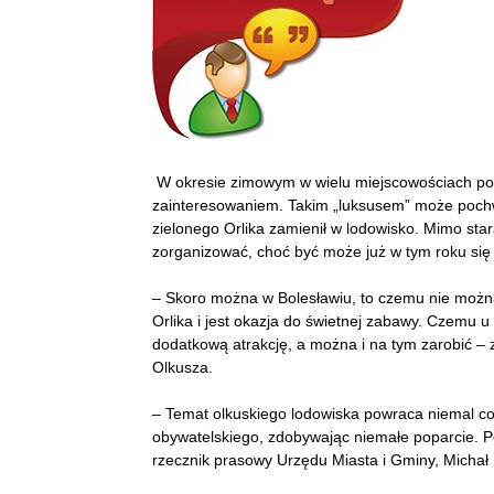
W okresie zimowym w wielu miejscowościach pow
zainteresowaniem. Takim „luksusem” może pochwali
zielonego Orlika zamienił w lodowisko. Mimo sta
zorganizować, choć być może już w tym roku się 
– Skoro można w Bolesławiu, to czemu nie możn
Orlika i jest okazja do świetnej zabawy. Czemu u
dodatkową atrakcję, a można i na tym zarobić – z
Olkusza.
– Temat olkuskiego lodowiska powraca niemal cor
obywatelskiego, zdobywając niemałe poparcie. P
rzecznik prasowy Urzędu Miasta i Gminy, Michał 