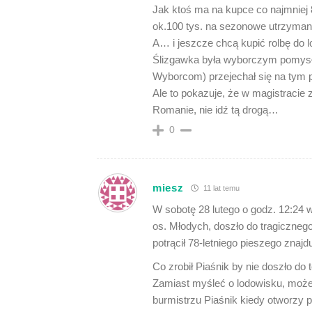
Jak ktoś ma na kupce co najmniej 
ok.100 tys. na sezonowe utrzymani
A… i jeszcze chcą kupić rolbę do l
Ślizgawka była wyborczym pomysłe
Wyborcom) przejechał się na tym 
Ale to pokazuje, że w magistracie 
Romanie, nie idź tą drogą…
0
miesz
11 lat temu
W sobotę 28 lutego o godz. 12:24 
os. Młodych, doszło do tragicznego
potrącił 78-letniego pieszego znaj
Co zrobił Piaśnik by nie doszło do 
Zamiast myśleć o lodowisku, może 
burmistrzu Piaśnik kiedy otworzy 