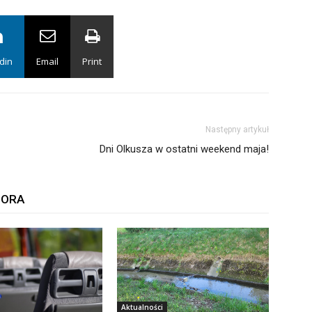
din
Email
Print
Następny artykuł
Dni Olkusza w ostatni weekend maja!
TORA
Aktualności