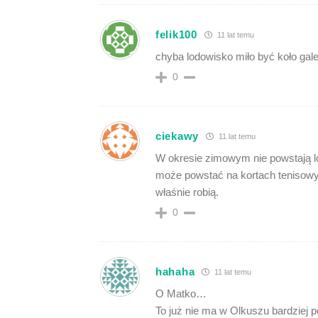
felik100
11 lat temu
chyba lodowisko miło być koło gale
0
ciekawy
11 lat temu
W okresie zimowym nie powstają l
może powstać na kortach tenisowy
właśnie robią.
0
hahaha
11 lat temu
O Matko…
To już nie ma w Olkuszu bardziej p