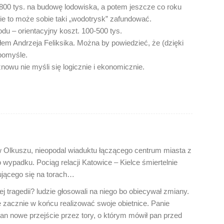
800 tys. na budowę lodowiska, a potem jeszcze co roku
e to może sobie taki „wodotrysk” zafundować.
odu – orientacyjny koszt. 100-500 tys.
m Andrzeja Feliksika. Można by powiedzieć, że (dzięki
pomyśle.
znowu nie myśli się logicznie i ekonomicznie.
w Olkuszu, nieopodal wiaduktu łączącego centrum miasta z
 wypadku. Pociąg relacji Katowice – Kielce śmiertelnie
dującego się na torach…
tej tragedii? ludzie głosowali na niego bo obiecywał zmiany.
zacznie w końcu realizować swoje obietnice. Panie
pan nowe przejście przez tory, o którym mówił pan przed