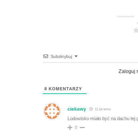
Subskrybuj
Zaloguj 
8
KOMENTARZY
ciekawy
11 lat temu
Lodowisko miało być na dachu tej ga
0