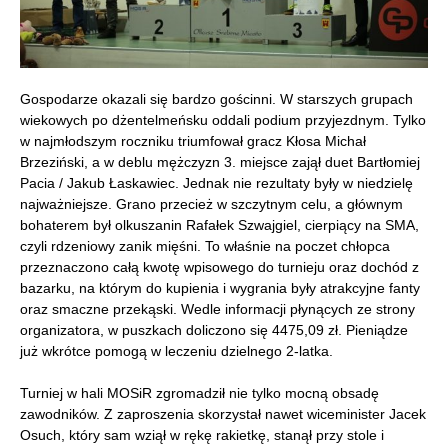
Gospodarze okazali się bardzo gościnni. W starszych grupach
wiekowych po dżentelmeńsku oddali podium przyjezdnym. Tylko
w najmłodszym roczniku triumfował gracz Kłosa Michał
Brzeziński, a w deblu mężczyzn 3. miejsce zajął duet Bartłomiej
Pacia / Jakub Łaskawiec. Jednak nie rezultaty były w niedzielę
najważniejsze. Grano przecież w szczytnym celu, a głównym
bohaterem był olkuszanin Rafałek Szwajgiel, cierpiący na SMA,
czyli rdzeniowy zanik mięśni. To właśnie na poczet chłopca
przeznaczono całą kwotę wpisowego do turnieju oraz dochód z
bazarku, na którym do kupienia i wygrania były atrakcyjne fanty
oraz smaczne przekąski. Wedle informacji płynących ze strony
organizatora, w puszkach doliczono się 4475,09 zł. Pieniądze
już wkrótce pomogą w leczeniu dzielnego 2-latka.
Turniej w hali MOSiR zgromadził nie tylko mocną obsadę
zawodników. Z zaproszenia skorzystał nawet wiceminister Jacek
Osuch, który sam wziął w rękę rakietkę, stanął przy stole i