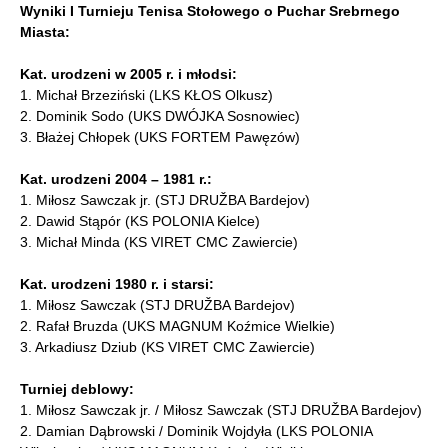
Wyniki I Turnieju Tenisa Stołowego o Puchar Srebrnego
Miasta:
Kat. urodzeni w 2005 r. i młodsi:
1. Michał Brzeziński (LKS KŁOS Olkusz)
2. Dominik Sodo (UKS DWÓJKA Sosnowiec)
3. Błażej Chłopek (UKS FORTEM Pawęzów)
Kat. urodzeni 2004 – 1981 r.:
1. Miłosz Sawczak jr. (STJ DRUŽBA Bardejov)
2. Dawid Stąpór (KS POLONIA Kielce)
3. Michał Minda (KS VIRET CMC Zawiercie)
Kat. urodzeni 1980 r. i starsi:
1. Miłosz Sawczak (STJ DRUŽBA Bardejov)
2. Rafał Bruzda (UKS MAGNUM Koźmice Wielkie)
3. Arkadiusz Dziub (KS VIRET CMC Zawiercie)
Turniej deblowy:
1. Miłosz Sawczak jr. / Miłosz Sawczak (STJ DRUŽBA Bardejov)
2. Damian Dąbrowski / Dominik Wojdyła (LKS POLONIA