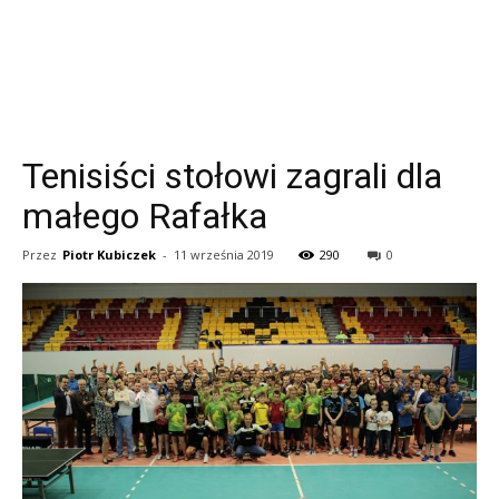
Tenisiści stołowi zagrali dla
małego Rafałka
Przez
Piotr Kubiczek
-
11 września 2019
290
0