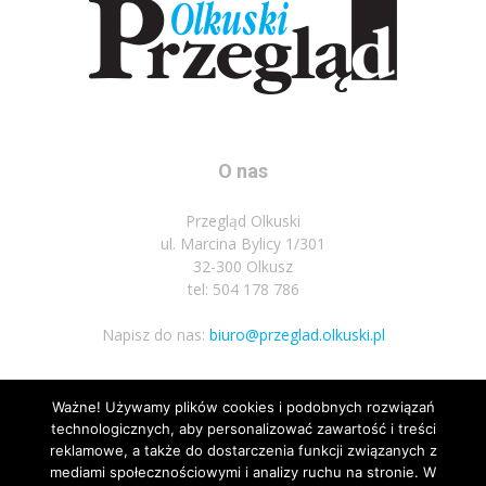
O nas
Przegląd Olkuski
ul. Marcina Bylicy 1/301
32-300 Olkusz
tel: 504 178 786
Napisz do nas:
biuro@przeglad.olkuski.pl
Ważne! Używamy plików cookies i podobnych rozwiązań
Podążaj za nami
technologicznych, aby personalizować zawartość i treści
reklamowe, a także do dostarczenia funkcji związanych z
mediami społecznościowymi i analizy ruchu na stronie. W