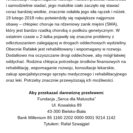
i samodzielnie siadać, jego malutkie ciało zaczęło się stawać
coraz bardziej wiotkie, znacznie osłabła jego siła rączek i nóżek.
19 lutego 2018 roku potwierdziły się największe najgorsze
obawy – chłopiec choruje na rdzeniowy zanik mięśni (SMA),
który jest bardzo rzadką chorobą o podłożu genetycznym. W
ostatnim czasie u 2-latka pojawiły się znaczne problemy z
odkrztuszaniem zalegającej w drogach oddechowych wydzieliny.
Obecnie Rafałek jest rehabilitowany i wspomagany w rozwoju.
Dodatkowo ma oczyszczane drogi oddechowe, aby mógł łatwiej
oddychać. Rodzina chłopca potrzebuje środków finansowych na
rehabilitację, wspomaganie rozwoju, konsultacje lekarskie,
zakup specjalistycznego sprzętu medycznego i rehabilitacyjnego
oraz leki. Potrzeby znacznie przewyższają ich możliwości.
Aby przekazać darowiznę przelewem:
Fundacja „Serca dla Maluszka”
Ul. Kowalska 89
43-300 Bielsko-Biała
Bank Millenium 85 1160 2202 0000 0001 9214 1142
Tytułem: Rafał Szwajgiel