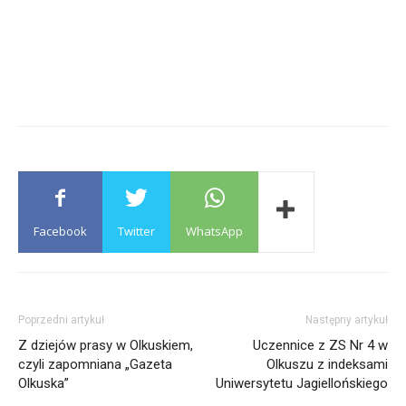
Facebook
Twitter
WhatsApp
Poprzedni artykuł
Następny artykuł
Z dziejów prasy w Olkuskiem,
Uczennice z ZS Nr 4 w
czyli zapomniana „Gazeta
Olkuszu z indeksami
Olkuska”
Uniwersytetu Jagiellońskiego