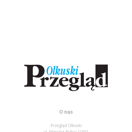
O nas
Przegląd Olkuski
ul. Marcina Bylicy 1/301