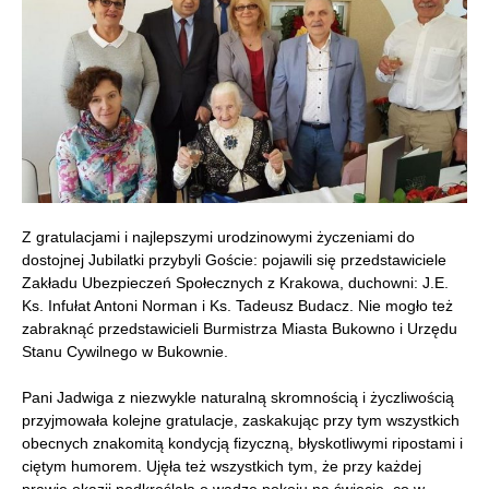
Z gratulacjami i najlepszymi urodzinowymi życzeniami do
dostojnej Jubilatki przybyli Goście: pojawili się przedstawiciele
Zakładu Ubezpieczeń Społecznych z Krakowa, duchowni: J.E.
Ks. Infułat Antoni Norman i Ks. Tadeusz Budacz. Nie mogło też
zabraknąć przedstawicieli Burmistrza Miasta Bukowno i Urzędu
Stanu Cywilnego w Bukownie.
Pani Jadwiga z niezwykle naturalną skromnością i życzliwością
przyjmowała kolejne gratulacje, zaskakując przy tym wszystkich
obecnych znakomitą kondycją fizyczną, błyskotliwymi ripostami i
ciętym humorem. Ujęła też wszystkich tym, że przy każdej
prawie okazji podkreślała o wadze pokoju na świecie, co w