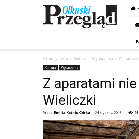
Przegląd
Olkuski
K
Strona główna
Kultura
Wydarzenia
Z aparatami
Kultura
Wydarzenia
Z aparatami nie
Wieliczki
Przez
Emilia Kotnis-Górka
-
24 stycznia 2013
74