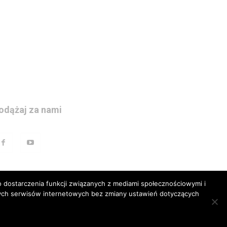
odążaj za nami
 dostarczenia funkcji związanych z mediami społecznościowymi i
szych serwisów internetowych bez zmiany ustawień dotyczących
prawna
Polityka prywatnosci
Kariera
Regulamin