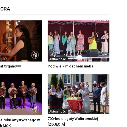
TORA
Aktualności
wal Organowy
Pod wielkim dachem nieba
Aktualności
700-lecie Lgoty Wolbromskiej
e roku artystycznego w
[ZDJĘCIA]
ch MOK