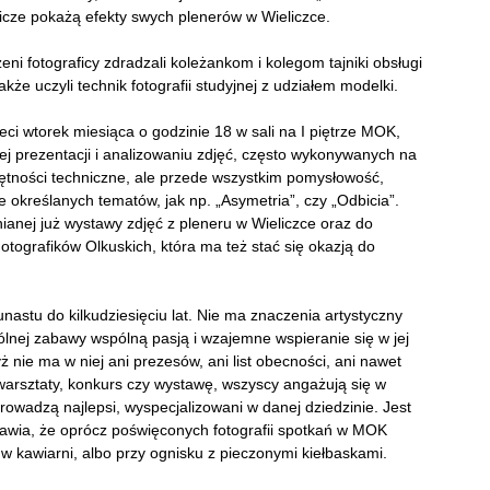
icze pokażą efekty swych plenerów w Wieliczce.
i fotograficy zdradzali koleżankom i kolegom tajniki obsługi
e uczyli technik fotografii studyjnej z udziałem modelki.
eci wtorek miesiąca o godzinie 18 w sali na I piętrze MOK,
j prezentacji i analizowaniu zdjęć, często wykonywanych na
ejętności techniczne, ale przede wszystkim pomysłowość,
 określanych tematów, jak np. „Asymetria”, czy „Odbicia”.
anej już wystawy zdjęć z pleneru w Wieliczce oraz do
tografików Olkuskich, która ma też stać się okazją do
astu do kilkudziesięciu lat. Nie ma znaczenia artystyczny
pólnej zabawy wspólną pasją i wzajemne wspieranie się w jej
yż nie ma w niej ani prezesów, ani list obecności, ani nawet
arsztaty, konkurs czy wystawę, wszyscy angażują się w
rowadzą najlepsi, wyspecjalizowani w danej dziedzinie. Jest
rawia, że oprócz poświęconych fotografii spotkań w MOK
 kawiarni, albo przy ognisku z pieczonymi kiełbaskami.