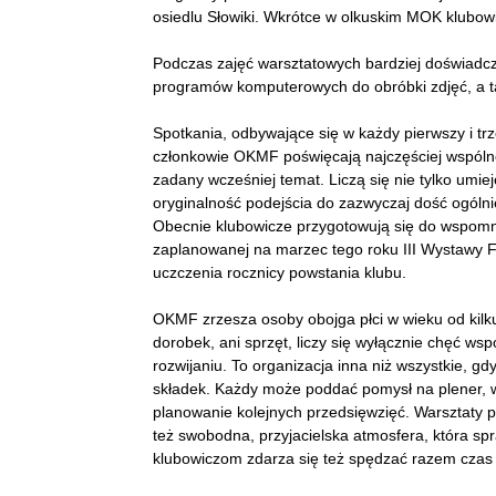
osiedlu Słowiki. Wkrótce w olkuskim MOK klubow
Podczas zajęć warsztatowych bardziej doświadczen
programów komputerowych do obróbki zdjęć, a takż
Spotkania, odbywające się w każdy pierwszy i trz
członkowie OKMF poświęcają najczęściej wspólne
zadany wcześniej temat. Liczą się nie tylko umi
oryginalność podejścia do zazwyczaj dość ogólnie
Obecnie klubowicze przygotowują się do wspomni
zaplanowanej na marzec tego roku III Wystawy Fo
uczczenia rocznicy powstania klubu.
OKMF zrzesza osoby obojga płci w wieku od kilkun
dorobek, ani sprzęt, liczy się wyłącznie chęć ws
rozwijaniu. To organizacja inna niż wszystkie, gd
składek. Każdy może poddać pomysł na plener, w
planowanie kolejnych przedsięwzięć. Warsztaty p
też swobodna, przyjacielska atmosfera, która sp
klubowiczom zdarza się też spędzać razem czas w