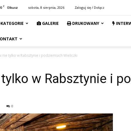
C
20
sobota, 8 sierpnia, 2026
Zaloguj się / Dołącz
Olkusz
KATEGORIE
GALERIE
DRUKOWANY
INTER
ONTAKT
 nie tylko w Rabsztynie i podziemiach Wieliczki
 tylko w Rabsztynie i 
0