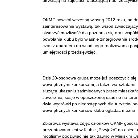
utrwalają na zdjęciach otaczającą nas rzeczywist
OKMF powstał wczesną wiosną 2012 roku, po dr
zainteresowanie wystawą, tak wśród zwiedzającyc
stworzyć możliwość dla poznania się oraz współdz
powołania klubu było właśnie zintegrowanie śro
czas z aparatem do wspólnego realizowania pas
umiejętności przedsięwzięć.
Dziś 20-osobowa grupa może już poszczycić się
wewnętrznymi konkursami, a także warsztatami.
służącą ukazaniu zaśmiecanych przez mieszkań
Jaworznie, sesje w opuszczonej osadzie na teren
dwie wędrówki po niedostępnych dla turystów pod
wewnętrznych konkursów klubu oglądać można na
Zbiorowa wystawa zdjęć członków OKMF gościła 
prezentowana jest w Klubie „Przyjaźń” na osiedl
mogliśmy podziwiać nie tak dawno w Miejskim Oś