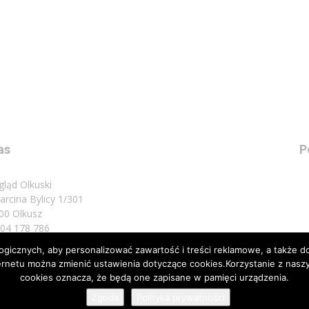
as
P
gląd Olkuski
Marcina Bylicy 1/301
00 Olkusz
 504 178 786
icznych, aby personalizować zawartość i treści reklamowe, a także do
sz do nas:
biuro@przeglad.olkuski.pl
nternetu można zmienić ustawienia dotyczące cookies.Korzystanie z na
cookies oznacza, że będą one zapisane w pamięci urządzenia.
Zgoda
Polityka prywatności
Nota 