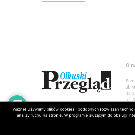
O n
Prze
ul. 
32-3
tel:
Ważne! Używamy plików cookies i podobnych rozwiązań technolog
Napi
analizy ruchu na stronie. W programie służącym do obsługi i
© Wszelkie prawa zastrzeżone 2020