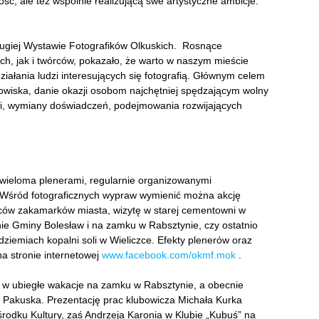
ość, ale też wspólnie realizującą swe artystyczne ambicje.
ugiej Wystawie Fotografików Olkuskich. Rosnące
h, jak i twórców, pokazało, że warto w naszym mieście
iałania ludzi interesujących się fotografią. Głównym celem
dowiska, danie okazji osobom najchętniej spędzającym wolny
ji, wymiany doświadczeń, podejmowania rozwijających
 wieloma plenerami, regularnie organizowanymi
 Wśród fotograficznych wypraw wymienić można akcję
ców zakamarków miasta, wizytę w starej cementowni w
ie Gminy Bolesław i na zamku w Rabsztynie, czy ostatnio
ziemiach kopalni soli w Wieliczce. Efekty plenerów oraz
 stronie internetowej
www.facebook.com/okmf.mok
.
w ubiegłe wakacje na zamku w Rabsztynie, a obecnie
u Pakuska. Prezentację prac klubowicza Michała Kurka
rodku Kultury, zaś Andrzeja Karonia w Klubie „Kubuś” na