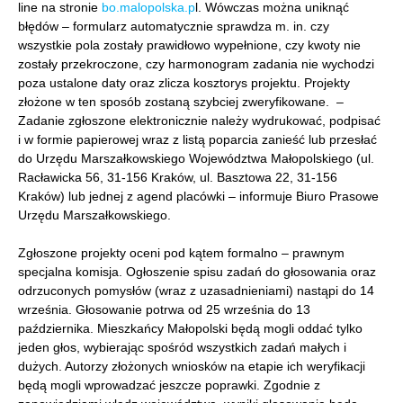
line na stronie
bo.malopolska.p
l. Wówczas można uniknąć
błędów – formularz automatycznie sprawdza m. in. czy
wszystkie pola zostały prawidłowo wypełnione, czy kwoty nie
zostały przekroczone, czy harmonogram zadania nie wychodzi
poza ustalone daty oraz zlicza kosztorys projektu. Projekty
złożone w ten sposób zostaną szybciej zweryfikowane. –
Zadanie zgłoszone elektronicznie należy wydrukować, podpisać
i w formie papierowej wraz z listą poparcia zanieść lub przesłać
do Urzędu Marszałkowskiego Województwa Małopolskiego (ul.
Racławicka 56, 31-156 Kraków, ul. Basztowa 22, 31-156
Kraków) lub jednej z agend placówki – informuje Biuro Prasowe
Urzędu Marszałkowskiego.
Zgłoszone projekty oceni pod kątem formalno – prawnym
specjalna komisja. Ogłoszenie spisu zadań do głosowania oraz
odrzuconych pomysłów (wraz z uzasadnieniami) nastąpi do 14
września. Głosowanie potrwa od 25 września do 13
października. Mieszkańcy Małopolski będą mogli oddać tylko
jeden głos, wybierając spośród wszystkich zadań małych i
dużych. Autorzy złożonych wniosków na etapie ich weryfikacji
będą mogli wprowadzać jeszcze poprawki. Zgodnie z