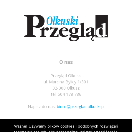
O nas
Przegląd Olkuski
ul. Marcina Bylicy 1/301
32-300 Olkusz
tel: 504 178 786
Napisz do nas:
biuro@przeglad.olkuski.pl
Ważne! Używamy plików cookies i podobnych rozwiązań
Podążaj za nami