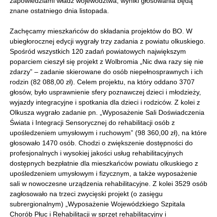
zapowiedziami władz województwa, wyniki głosowania będą
znane ostatniego dnia listopada.
Zachęcamy mieszkańców do składania projektów do BO. W
ubiegłorocznej edycji wygrały trzy zadania z powiatu olkuskiego.
Spośród wszystkich 120 zadań powiatowych największym
poparciem cieszył się projekt z Wolbromia „Nic dwa razy się nie
zdarzy” – zadanie skierowane do osób niepełnosprawnych i ich
rodzin (82 088,00 zł). Celem projektu, na który oddano 3707
głosów, było usprawnienie sfery poznawczej dzieci i młodzieży,
wyjazdy integracyjne i spotkania dla dzieci i rodziców. Z kolei z
Olkusza wygrało zadanie pn. „Wyposażenie Sali Doświadczenia
Świata i Integracji Sensorycznej do rehabilitacji osób z
upośledzeniem umysłowym i ruchowym” (98 360,00 zł), na które
głosowało 1470 osób. Chodzi o zwiększenie dostępności do
profesjonalnych i wysokiej jakości usług rehabilitacyjnych
dostępnych bezpłatnie dla mieszkańców powiatu olkuskiego z
upośledzeniem umysłowym i fizycznym, a także wyposażenie
sali w nowoczesne urządzenia rehabilitacyjne. Z kolei 3529 osób
zagłosowało na trzeci zwycięski projekt (o zasięgu
subrergionalnym) „Wyposażenie Wojewódzkiego Szpitala
Chorób Płuc i Rehabilitacji w sprzęt rehabilitacyjny i