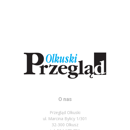
O nas
Przegląd Olkuski
ul. Marcina Bylicy 1/301
32-300 Olkusz