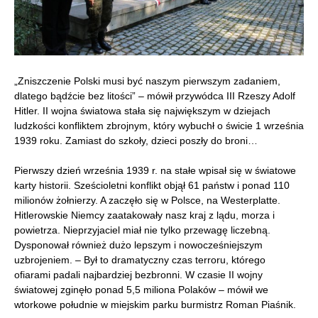
„Zniszczenie Polski musi być naszym pierwszym zadaniem,
dlatego bądźcie bez litości” – mówił przywódca III Rzeszy Adolf
Hitler. II wojna światowa stała się największym w dziejach
ludzkości konfliktem zbrojnym, który wybuchł o świcie 1 września
1939 roku. Zamiast do szkoły, dzieci poszły do broni…
Pierwszy dzień września 1939 r. na stałe wpisał się w światowe
karty historii. Sześcioletni konflikt objął 61 państw i ponad 110
milionów żołnierzy. A zaczęło się w Polsce, na Westerplatte.
Hitlerowskie Niemcy zaatakowały nasz kraj z lądu, morza i
powietrza. Nieprzyjaciel miał nie tylko przewagę liczebną.
Dysponował również dużo lepszym i nowocześniejszym
uzbrojeniem. – Był to dramatyczny czas terroru, którego
ofiarami padali najbardziej bezbronni. W czasie II wojny
światowej zginęło ponad 5,5 miliona Polaków – mówił we
wtorkowe południe w miejskim parku burmistrz Roman Piaśnik.