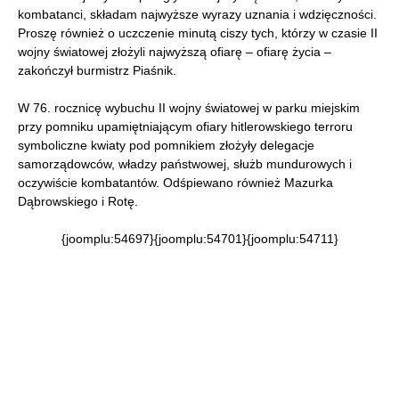
kombatanci, składam najwyższe wyrazy uznania i wdzięczności.
Proszę również o uczczenie minutą ciszy tych, którzy w czasie II
wojny światowej złożyli najwyższą ofiarę – ofiarę życia –
zakończył burmistrz Piaśnik.
W 76. rocznicę wybuchu II wojny światowej w parku miejskim
przy pomniku upamiętniającym ofiary hitlerowskiego terroru
symboliczne kwiaty pod pomnikiem złożyły delegacje
samorządowców, władzy państwowej, służb mundurowych i
oczywiście kombatantów. Odśpiewano również Mazurka
Dąbrowskiego i Rotę.
{joomplu:54697}{joomplu:54701}{joomplu:54711}