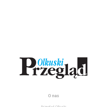
O nas
Przegląd Olkuski