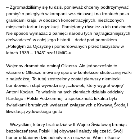
– Zgromadziliśmy się tu dziś, ponieważ chcemy podtrzymywać
pamięć o poległych w kampanii wrześniowej i na frontach poza
granicami kraju, w obozach koncentracyjnych, niezliczonych
miejscach tortur i egzekucji. Pamiętamy również o ich rodzinach.
Nie sposób wymazać z pamięci narodu tych najtragiczniejszych
doświadczeń w całej jego historii – dodał pod pomnikiem
„Poległym za Ojczyznę i pomordowanych przez faszystów w
latach 1939 – 1945” szef UMiG-u.
Wojenny dramat nie ominął Olkusza. Ale jednocześnie to
właśnie o Olkuszu mówi się sporo w kontekście skutecznej walki
z najeźdźcą. To tutaj zestrzelony został pierwszy niemiecki
bombowiec i stąd wywodzi się „człowiek, który wygrał wojnę”
Antoni Kocjan. To właśnie na tych ziemiach działały oddziały
Hardego i Polski Podziemnej, a społeczność lokalna była
świadkami brutalnych wydarzeń związanych z Krwawą Środą i
likwidacją żydowskiego getta.
– Wszystkim, którzy brali udział w II Wojnie Światowej broniąc
bezpieczeństwa Polski i jej obywateli należy się cześć. Swój
honor oddajemy dziś poległym za ojczyznę. Wam, olkuscy