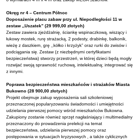
Okręg nr 4 – Centrum Północ
Doposażenie placu zabaw przy ul. Niepodległości 11 w
zestaw ,,Uszatek” (29 999,00 złotych)
Zestaw zawiera zjeżdżalnię, ściankę wspinaczkową, wiszący i
łukowy mostek, rurę strażacką, 2 podesty, drabinkę, balkonik,
wieżę z daszkiem, grę ,,kółko i krzyżyk” oraz rurki do zwisów i
podciągania się. Zestaw (z niezbędnymi certyfikatami
bezpieczeństwa) stworzy przestrzeń, w której dzieci będą mogły
rozwijać swoją sprawność ruchową, intelektualną; integrować się
z innymi.
Poprawa bezpieczeństwa mieszkańców i strażaków Miasta
Bukowno (28 900,00 złotych)
Projekt obejmuje zakup wyposażenia sali szkoleniowej
przeznaczonej popularyzowaniu świadomości i umiejętności
udzielania pierwszej pomocy wśród mieszkańców Bukowna.
Zakupiony zostanie również sprzęt nagłaśniający i multimedialny
przeznaczony do prowadzenia prelekcji na temat
bezpieczeństwa, udzielania pierwszej pomocy oraz
postępowania w sytuacjach kryzysowych , a także cyklicznych