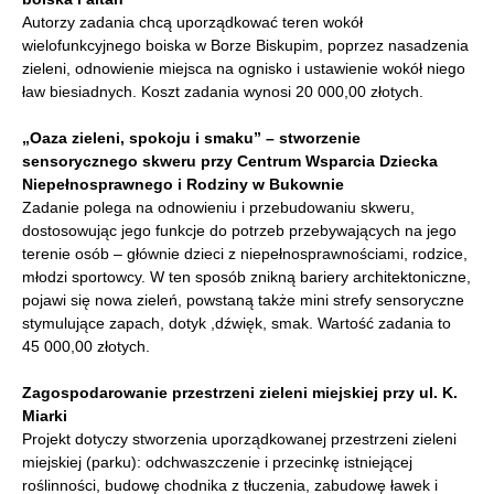
Autorzy zadania chcą uporządkować teren wokół
wielofunkcyjnego boiska w Borze Biskupim, poprzez nasadzenia
zieleni, odnowienie miejsca na ognisko i ustawienie wokół niego
ław biesiadnych. Koszt zadania wynosi 20 000,00 złotych.
„Oaza zieleni, spokoju i smaku” – stworzenie
sensorycznego skweru przy Centrum Wsparcia Dziecka
Niepełnosprawnego i Rodziny w Bukownie
Zadanie polega na odnowieniu i przebudowaniu skweru,
dostosowując jego funkcje do potrzeb przebywających na jego
terenie osób – głównie dzieci z niepełnosprawnościami, rodzice,
młodzi sportowcy. W ten sposób znikną bariery architektoniczne,
pojawi się nowa zieleń, powstaną także mini strefy sensoryczne
stymulujące zapach, dotyk ,dźwięk, smak. Wartość zadania to
45 000,00 złotych.
Zagospodarowanie przestrzeni zieleni miejskiej przy ul. K.
Miarki
Projekt dotyczy stworzenia uporządkowanej przestrzeni zieleni
miejskiej (parku): odchwaszczenie i przecinkę istniejącej
roślinności, budowę chodnika z tłuczenia, zabudowę ławek i