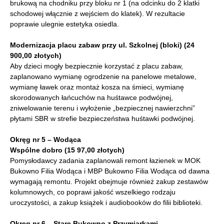
brukową na chodniku przy bloku nr 1 (na odcinku do 2 klatki
schodowej włącznie z wejściem do klatek). W rezultacie
poprawie ulegnie estetyka osiedla.
Modernizacja placu zabaw przy ul. Szkolnej (bloki) (24
900,00 złotych)
Aby dzieci mogły bezpiecznie korzystać z placu zabaw,
zaplanowano wymianę ogrodzenie na panelowe metalowe,
wymianę ławek oraz montaż kosza na śmieci, wymianę
skorodowanych łańcuchów na huśtawce podwójnej,
zniwelowanie terenu i wyłożenie „bezpiecznej nawierzchni”
płytami SBR w strefie bezpieczeństwa huśtawki podwójnej.
Okręg nr 5 – Wodąca
Wspólne dobro (15 97,00 złotych)
Pomysłodawcy zadania zaplanowali remont łazienek w MOK
Bukowno Filia Wodąca i MBP Bukowno Filia Wodąca od dawna
wymagają remontu. Projekt obejmuje również zakup zestawów
kolumnowych, co poprawi jakość wszelkiego rodzaju
uroczystości, a zakup książek i audiobooków do filii biblioteki.
Okręg nr 6 – Stare Bukowno z Przymiarkami