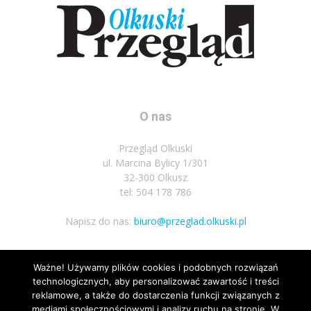
O nas
Przegląd Olkuski
ul. Marcina Bylicy 1/301
32-300 Olkusz
tel: 504 178 786
Napisz do nas:
biuro@przeglad.olkuski.pl
Ważne! Używamy plików cookies i podobnych rozwiązań
Podążaj za nami
technologicznych, aby personalizować zawartość i treści
reklamowe, a także do dostarczenia funkcji związanych z
mediami społecznościowymi i analizy ruchu na stronie. W