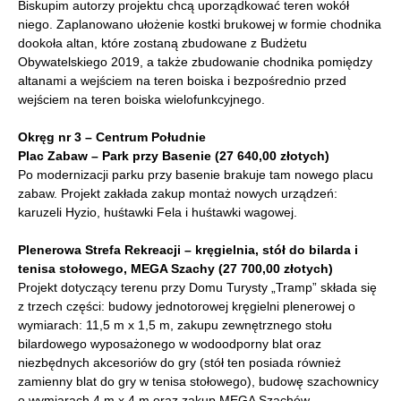
Biskupim autorzy projektu chcą uporządkować teren wokół
niego. Zaplanowano ułożenie kostki brukowej w formie chodnika
dookoła altan, które zostaną zbudowane z Budżetu
Obywatelskiego 2019, a także zbudowanie chodnika pomiędzy
altanami a wejściem na teren boiska i bezpośrednio przed
wejściem na teren boiska wielofunkcyjnego.
Okręg nr 3 – Centrum Południe
Plac Zabaw – Park przy Basenie (27 640,00 złotych)
Po modernizacji parku przy basenie brakuje tam nowego placu
zabaw. Projekt zakłada zakup montaż nowych urządzeń:
karuzeli Hyzio, huśtawki Fela i huśtawki wagowej.
Plenerowa Strefa Rekreacji – kręgielnia, stół do bilarda i
tenisa stołowego, MEGA Szachy (27 700,00 złotych)
Projekt dotyczący terenu przy Domu Turysty „Tramp” składa się
z trzech części: budowy jednotorowej kręgielni plenerowej o
wymiarach: 11,5 m x 1,5 m, zakupu zewnętrznego stołu
bilardowego wyposażonego w wodoodporny blat oraz
niezbędnych akcesoriów do gry (stół ten posiada również
zamienny blat do gry w tenisa stołowego), budowę szachownicy
o wymiarach 4 m x 4 m oraz zakup MEGA Szachów.