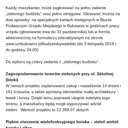
Każdy mieszkaniec może zagłosować na jedno zadanie
„zielonego budżetu” oraz jedno okręgowe. Głosować można na
dwa sposoby: na specjalnych kartach dostępnych w Biurze
Podawczym Urzędu Miejskiego w Bukownie w godzinach pracy
urzędu (głosowanie trwa do 31 października) lub w formie
elektronicznej na formularzu interaktywnym na stronie
www.umbukowno.pl/budzetobywatelski (do 3 listopada 2019 r.
do godziny 24:00).
Do wyboru są cztery zadania z „zielonego budżetu”:
Zagospodarowanie terenów zielonych przy ul. Szkolnej
(bloki)
W ramach projektu zaplanowano zakup i nasadzenie 14 drzew i
161 krzewów, a także wymianę elementów małej architektury –
ławek i koszy. Dzięki temu poprawie ulegnie estetyka tego
terenu, a mieszkańcy będą mogli wypoczywać wśród
zieleni. Wartość projektu to 12 359,07 złotych.
Piękne otoczenie wielofunkcyjnego boiska – zieleń wokół
boiska i altan