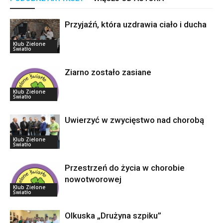
Przyjaźń, która uzdrawia ciało i ducha
Klub Zielone
Światło
Ziarno zostało zasiane
Klub Zielone
Światło
Uwierzyć w zwycięstwo nad chorobą
Klub Zielone
Światło
Przestrzeń do życia w chorobie
nowotworowej
Klub Zielone
Światło
Olkuska „Drużyna szpiku”