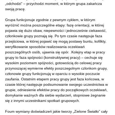
„odchodzi” – przychodzi moment, w którym grupa zakańcza
swoją pracę.
Grupa funkcjonuje zgodnie z pewnym cyklem, w którym
wyróżnić można poszczególne etapy: fazę orientacji, w której
pojawia się dużo obaw, niepewności i jednocześnie ciekawość,
członkowie grupy poznają się. Po tym czasie następuje faza
przejściowa, w której pojawić się mogą postawy buntu, kofilkty,
weryfikowanie sposobów realizowania oczekiwań
poszczególnych osób, ujawnia się opór. .Kolejny etap w pracy
grupy to faza spójności (konstruktywnej pracy) – cechuje się
wysokim poziomem spójności, gotowością do celowej pracy
przynoszącej wymierne efekty poszczegolnym czlonkom grupy,
członowie grupy funkcjonują w oparciu o wysokie poczucie
zaufania. Ostatnim etapem pracy grupy jest faza końcowa, w
czasie której następuje podsumowanie swojego uczestnictwa w
grupie, odniesienie efektów pracy do początkowych oczekiwań,
domykanie ważnych dla siebie wydarzeń, stopniowe żegnanie
się z innymi uczestnikami spotkań grupowych.
Foum wymiany doświadczeń jakie tworzy „Zielone Światło” cały