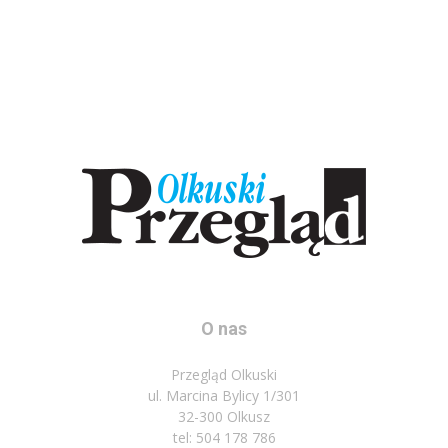
O nas
Przegląd Olkuski
ul. Marcina Bylicy 1/301
32-300 Olkusz
tel: 504 178 786