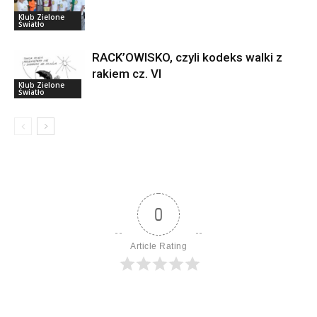
Klub Zielone
Światło
RACK’OWISKO, czyli kodeks walki z
rakiem cz. VI
Klub Zielone
Światło
0
Article Rating