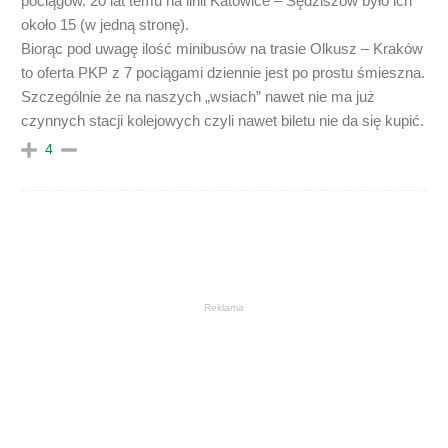
pociągów. 20 lat temu na linii Katowice – Sędziszów było ich
około 15 (w jedną stronę).
Biorąc pod uwagę ilość minibusów na trasie Olkusz – Kraków
to oferta PKP z 7 pociągami dziennie jest po prostu śmieszna.
Szczególnie że na naszych „wsiach” nawet nie ma już
czynnych stacji kolejowych czyli nawet biletu nie da się kupić.
4
Reklama