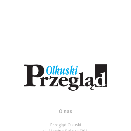
O nas
Przegląd Olkuski
ul. Marcina Bylicy 1/301