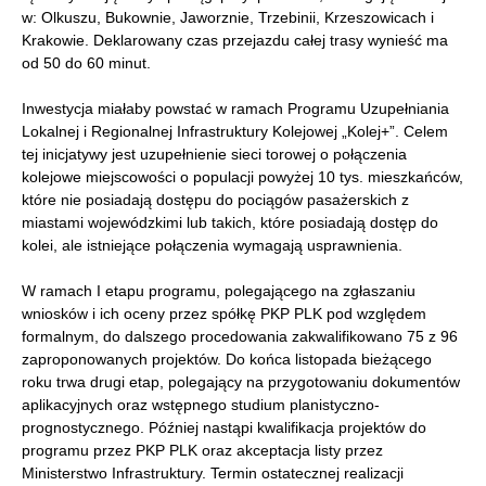
w: Olkuszu, Bukownie, Jaworznie, Trzebinii, Krzeszowicach i
Krakowie. Deklarowany czas przejazdu całej trasy wynieść ma
od 50 do 60 minut.
Inwestycja miałaby powstać w ramach
Programu Uzupełniania
Lokalnej i Regionalnej Infrastruktury Kolejowej „Kolej+”. Celem
tej inicjatywy jest uzupełnienie sieci torowej o połączenia
kolejowe miejscowości o populacji powyżej 10 tys. mieszkańców,
które nie posiadają dostępu do pociągów pasażerskich z
miastami wojewódzkimi lub takich, które posiadają dostęp do
kolei, ale istniejące połączenia wymagają usprawnienia.
W ramach I etapu programu, polegającego na zgłaszaniu
wniosków i ich oceny przez spółkę PKP PLK pod względem
formalnym, do dalszego procedowania zakwalifikowano 75 z 96
zaproponowanych projektów. Do końca listopada bieżącego
roku trwa drugi etap, polegający na przygotowaniu dokumentów
aplikacyjnych oraz wstępnego studium planistyczno-
prognostycznego. Później nastąpi kwalifikacja projektów do
programu przez PKP PLK oraz akceptacja listy przez
Ministerstwo Infrastruktury. Termin ostatecznej realizacji