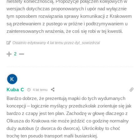
niestety koniecznością. Propozycje połączeń kolejowych w
wersjach dotychczas proponowanych i upór nad wyłącznie
tym sposobem rozwiązania sprawy komunikacji z Krakowem
są przelewaniem z pustego w próżne i podtrzymywaniem u
zainteresowanych wrażenia, że coś się robi w tej kwestii.
Ostatnio edytowany 4 lat temu przez dyl_sowizdrzal
2
Kuba C
4 lat temu
Bardzo dobrze, że prezentują mapki do tych wydumanych
koncepcji – logicznie myślący przedszkolak zorientuje się jak
bardzo z czapy jest ten plan. Zachodzę w głowę dlaczego z
Olkusza do Krakowa nie może jeździć co godzinę normalny
duży autobus (z dworca do dworca). Ukróciłoby to choć
trochę ten pseudo transport mafii busiarskiej.