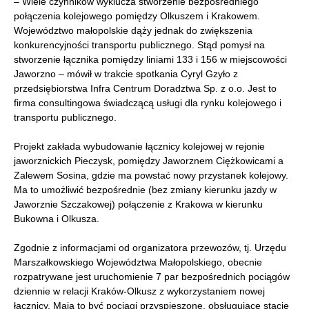
– Wiele czynników wyklucza stworzenie bezpośredniego
połączenia kolejowego pomiędzy Olkuszem i Krakowem.
Województwo małopolskie dąży jednak do zwiększenia
konkurencyjności transportu publicznego. Stąd pomysł na
stworzenie łącznika pomiędzy liniami 133 i 156 w miejscowości
Jaworzno – mówił w trakcie spotkania Cyryl Gzyło z
przedsiębiorstwa Infra Centrum Doradztwa Sp. z o.o. Jest to
firma consultingowa świadczącą usługi dla rynku kolejowego i
transportu publicznego.
Projekt zakłada wybudowanie łącznicy kolejowej w rejonie
jaworznickich Pieczysk, pomiędzy Jaworznem Ciężkowicami a
Zalewem Sosina, gdzie ma powstać nowy przystanek kolejowy.
Ma to umożliwić bezpośrednie (bez zmiany kierunku jazdy w
Jaworznie Szczakowej) połączenie z Krakowa w kierunku
Bukowna i Olkusza.
Zgodnie z informacjami od organizatora przewozów, tj. Urzędu
Marszałkowskiego Województwa Małopolskiego, obecnie
rozpatrywane jest uruchomienie 7 par bezpośrednich pociągów
dziennie w relacji Kraków-Olkusz z wykorzystaniem nowej
łącznicy. Mają to być pociągi przyspieszone, obsługujące stacje