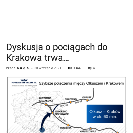
Dyskusja o pociągach do
Krakowa trwa…
Przez
a.n.q.a.
-
20 września 2021
3344
4