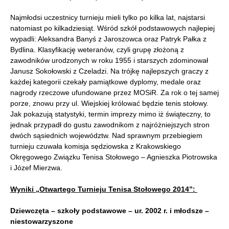
Najmłodsi uczestnicy turnieju mieli tylko po kilka lat, najstarsi
natomiast po kilkadziesiąt. Wśród szkół podstawowych najlepiej
wypadli: Aleksandra Banyś z Jaroszowca oraz Patryk Pałka z
Bydlina. Klasyfikację weteranów, czyli grupę złożoną z
zawodników urodzonych w roku 1955 i starszych zdominował
Janusz Sokołowski z Czeladzi. Na trójkę najlepszych graczy z
każdej kategorii czekały pamiątkowe dyplomy, medale oraz
nagrody rzeczowe ufundowane przez MOSiR. Za rok o tej samej
porze, znowu przy ul. Wiejskiej królować będzie tenis stołowy.
Jak pokazują statystyki, termin imprezy mimo iż świąteczny, to
jednak przypadł do gustu zawodnikom z najróżniejszych stron
dwóch sąsiednich województw. Nad sprawnym przebiegiem
turnieju czuwała komisja sędziowska z Krakowskiego
Okręgowego Związku Tenisa Stołowego – Agnieszka Piotrowska
i Józef Mierzwa.
Wyniki „Otwartego Turnieju Tenisa Stołowego 2014”:
Dziewczęta – szkoły podstawowe – ur. 2002 r. i młodsze –
niestowarzyszone