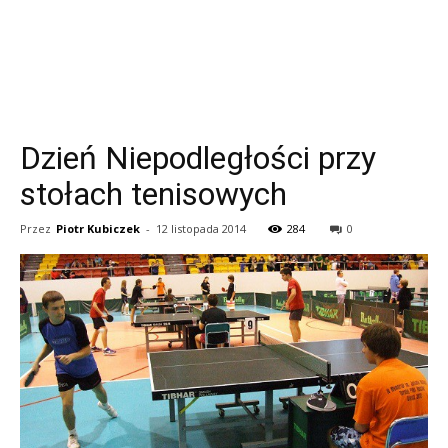
Dzień Niepodległości przy
stołach tenisowych
Przez
Piotr Kubiczek
-
12 listopada 2014
284
0