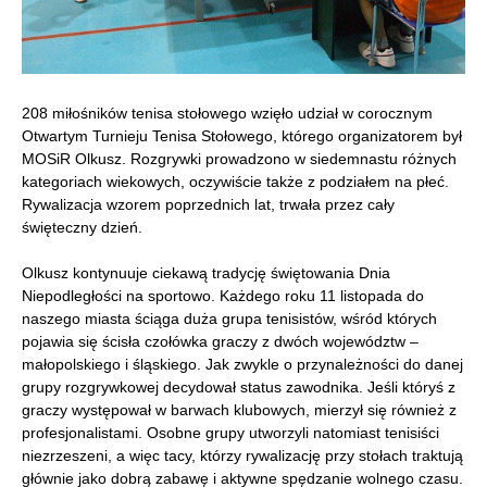
208 miłośników tenisa stołowego wzięło udział w corocznym
Otwartym Turnieju Tenisa Stołowego, którego organizatorem był
MOSiR Olkusz. Rozgrywki prowadzono w siedemnastu różnych
kategoriach wiekowych, oczywiście także z podziałem na płeć.
Rywalizacja wzorem poprzednich lat, trwała przez cały
święteczny dzień.
Olkusz kontynuuje ciekawą tradycję świętowania Dnia
Niepodległości na sportowo. Każdego roku 11 listopada do
naszego miasta ściąga duża grupa tenisistów, wśród których
pojawia się ścisła czołówka graczy z dwóch województw –
małopolskiego i śląskiego. Jak zwykle o przynależności do danej
grupy rozgrywkowej decydował status zawodnika. Jeśli któryś z
graczy występował w barwach klubowych, mierzył się również z
profesjonalistami. Osobne grupy utworzyli natomiast tenisiści
niezrzeszeni, a więc tacy, którzy rywalizację przy stołach traktują
głównie jako dobrą zabawę i aktywne spędzanie wolnego czasu.