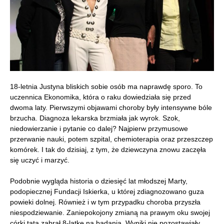
18-letnia Justyna bliskich sobie osób ma naprawdę sporo. To
uczennica Ekonomika, która o raku dowiedziała się przed
dwoma laty. Pierwszymi objawami choroby były intensywne bóle
brzucha. Diagnoza lekarska brzmiała jak wyrok. Szok,
niedowierzanie i pytanie co dalej? Najpierw przymusowe
przerwanie nauki, potem szpital, chemioterapia oraz przeszczep
komórek. I tak do dzisiaj, z tym, że dziewczyna znowu zaczęła
się uczyć i marzyć.
Podobnie wygląda historia o dziesięć lat młodszej Marty,
podopiecznej Fundacji Iskierka, u której zdiagnozowano guza
powieki dolnej. Również i w tym przypadku choroba przyszła
niespodziewanie. Zaniepokojony zmianą na prawym oku swojej
córki tata zabrał 8-latkę na badania. Wyniki nie pozostawiały