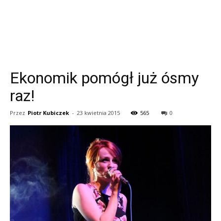
Ekonomik pomógł już ósmy
raz!
Przez
Piotr Kubiczek
-
23 kwietnia 2015
565
0