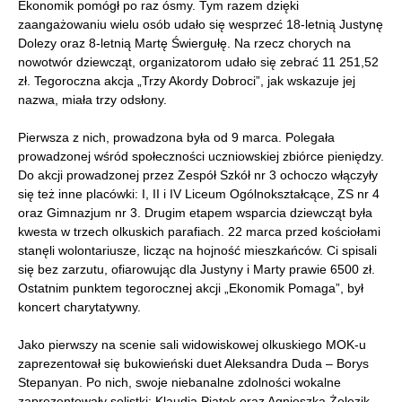
Ekonomik pomógł po raz ósmy. Tym razem dzięki
zaangażowaniu wielu osób udało się wesprzeć 18-letnią Justynę
Dolezy oraz 8-letnią Martę Świergułę. Na rzecz chorych na
nowotwór dziewcząt, organizatorom udało się zebrać 11 251,52
zł. Tegoroczna akcja „Trzy Akordy Dobroci”, jak wskazuje jej
nazwa, miała trzy odsłony.
Pierwsza z nich, prowadzona była od 9 marca. Polegała
prowadzonej wśród społeczności uczniowskiej zbiórce pieniędzy.
Do akcji prowadzonej przez Zespół Szkół nr 3 ochoczo włączyły
się też inne placówki: I, II i IV Liceum Ogólnokształcące, ZS nr 4
oraz Gimnazjum nr 3. Drugim etapem wsparcia dziewcząt była
kwesta w trzech olkuskich parafiach. 22 marca przed kościołami
stanęli wolontariusze, licząc na hojność mieszkańców. Ci spisali
się bez zarzutu, ofiarowując dla Justyny i Marty prawie 6500 zł.
Ostatnim punktem tegorocznej akcji „Ekonomik Pomaga”, był
koncert charytatywny.
Jako pierwszy na scenie sali widowiskowej olkuskiego MOK-u
zaprezentował się bukowieński duet Aleksandra Duda – Borys
Stepanyan. Po nich, swoje niebanalne zdolności wokalne
zaprezentowały solistki: Klaudia Piątek oraz Agnieszka Żelezik.