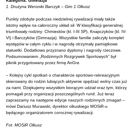
Kategoria: Gimnazja
1. Drużyna Weroniki Barczyk – Gim 1 Olkusz
Punkty zdobyte podczas niedzielnej rywalizacji miały także
istotny wpływ na całoroczny układ sił. W klasyfikacji generalnej
triumfowały rodziny: Chmiestów (kl. I-III SP), Knapczyków (kl. IV-
VI) i Barczyków (Gimnazja). Wszystkie familie zaliczyły komplet
występów w całym cyklu i w nagrodę otrzymały pamiątkowe
statuetki. Dodatkowo przyznano dyplomy i nagrody rzeczowe.
Podsumowaniem „Rodzinnych Rozgrywek Sportowych” był
piknik przygotowany przez firmę AnGre.
– Kolejny cykl spotkań o charakterze sportowo-rekreacyjnym
skierowany do rodzin lubiących aktywnie spędzać wolny czas już
za nami. Dziękujemy wszystkim biorącym udział oraz tym, którzy
pomagali przy organizacji poszczególnych rund. Już teraz
zapraszamy na następne edycje naszych rodzinnych zmagań –
mówi Dariusz Murawski, dyrektor olkuskiego MOSiR-u
będącego organizatorem corocznej rywalizacji.
Fot. MOSiR Olkusz