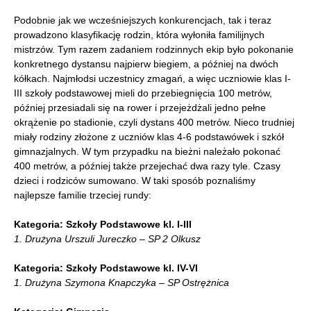
Podobnie jak we wcześniejszych konkurencjach, tak i teraz
prowadzono klasyfikację rodzin, która wyłoniła familijnych
mistrzów. Tym razem zadaniem rodzinnych ekip było pokonanie
konkretnego dystansu najpierw biegiem, a później na dwóch
kółkach. Najmłodsi uczestnicy zmagań, a więc uczniowie klas I-
III szkoły podstawowej mieli do przebiegnięcia 100 metrów,
później przesiadali się na rower i przejeżdżali jedno pełne
okrążenie po stadionie, czyli dystans 400 metrów. Nieco trudniej
miały rodziny złożone z uczniów klas 4-6 podstawówek i szkół
gimnazjalnych. W tym przypadku na bieżni należało pokonać
400 metrów, a później także przejechać dwa razy tyle. Czasy
dzieci i rodziców sumowano. W taki sposób poznaliśmy
najlepsze familie trzeciej rundy:
Kategoria: Szkoły Podstawowe kl. I-III
1. Drużyna Urszuli Jureczko – SP 2 Olkusz
Kategoria: Szkoły Podstawowe kl. IV-VI
1. Drużyna Szymona Knapczyka – SP Ostrężnica