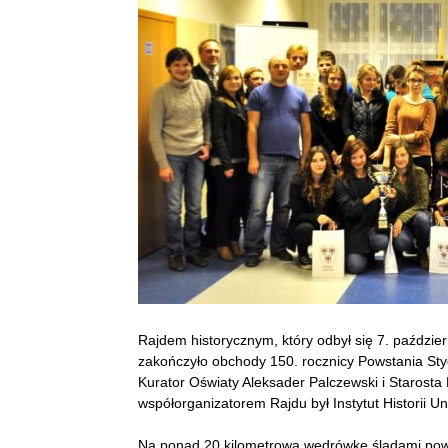
Rajdem historycznym, który odbył się 7. paździe
zakończyło obchody 150. rocznicy Powstania Sty
Kurator Oświaty Aleksader Palczewski i Starosta
współorganizatorem Rajdu był Instytut Historii 
Na ponad 20 kilometrową wędrówkę śladami pows