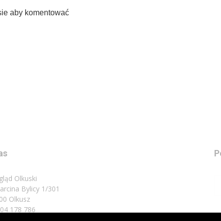
sie aby komentować
as
P
gląd Olkuski
Marcina Bylicy 1/301
00 Olkusz
 504 178 786