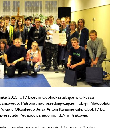
rnika 2013 r., IV Liceum Ogólnokształcące w Olkuszu
czniowego. Patronat nad przedsięwzięciem objęli: Małopolski
 Powiatu Olkuskiego Jerzy Antoni Kwaśniewski. Obok IV LO
Uniwersytetu Pedagogicznego im. KEN w Krakowie.
tańców styczniowych wyruszyło 13 drużyn z 8 szkół