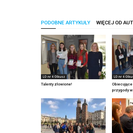
PODOBNE ARTYKUŁY
WIĘCEJ OD AU
LO nr 4 Olkusz
LO nr 4 Olku
Talenty złowione!
Obiecujące
przygody w