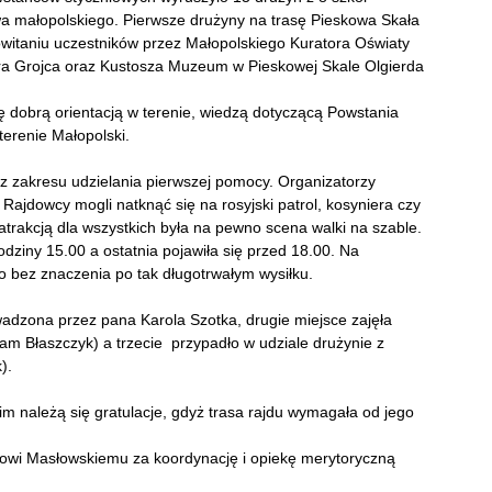
a małopolskiego. Pierwsze drużyny na trasę Pieskowa Skała
owitaniu uczestników przez Małopolskiego Kuratora Oświaty
tra Grojca oraz Kustosza Muzeum w Pieskowej Skale Olgierda
ę dobrą orientacją w terenie, wiedzą dotyczącą Powstania
terenie Małopolski.
 z zakresu udzielania pierwszej pomocy. Organizatorzy
ił. Rajdowcy mogli natknąć się na rosyjski patrol, kosyniera czy
atrakcją dla wszystkich była na pewno scena walki na szable.
dziny 15.00 a ostatnia pojawiła się przed 18.00. Na
o bez znaczenia po tak długotrwałym wysiłku.
adzona przez pana Karola Szotka, drugie miejsce zajęła
 Błaszczyk) a trzecie przypadło w udziale drużynie z
).
im należą się gratulacje, gdyż trasa rajdu wymagała od jego
łowi Masłowskiemu za koordynację i opiekę merytoryczną