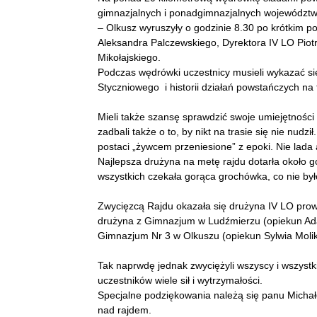
gimnazjalnych i ponadgimnazjalnych województw
– Olkusz wyruszyły o godzinie 8.30 po krótkim p
Aleksandra Palczewskiego, Dyrektora IV LO Pio
Mikołajskiego.
Podczas wędrówki uczestnicy musieli wykazać si
Styczniowego i historii działań powstańczych na 
Mieli także szansę sprawdzić swoje umiejętności
zadbali także o to, by nikt na trasie się nie nudz
postaci „żywcem przeniesione” z epoki. Nie lada 
Najlepsza drużyna na metę rajdu dotarła około go
wszystkich czekała gorąca grochówka, co nie był
Zwycięzcą Rajdu okazała się drużyna IV LO prow
drużyna z Gimnazjum w Ludźmierzu (opiekun Adam
Gimnazjum Nr 3 w Olkuszu (opiekun Sylwia Molik
Tak naprwdę jednak zwyciężyli wszyscy i wszystk
uczestników wiele sił i wytrzymałości.
Specjalne podziękowania należą się panu Micha
nad rajdem.