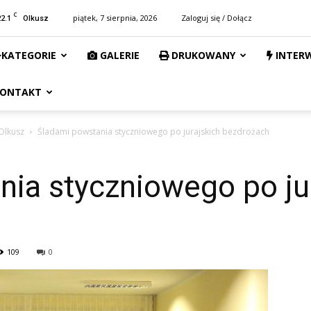
C
22.1
piątek, 7 sierpnia, 2026
Zaloguj się / Dołącz
Olkusz
KATEGORIE
GALERIE
DRUKOWANY
INTER
ONTAKT
Olkusz
Śladami powstania styczniowego po jurajskich bezdrożach
ia styczniowego po ju
109
0