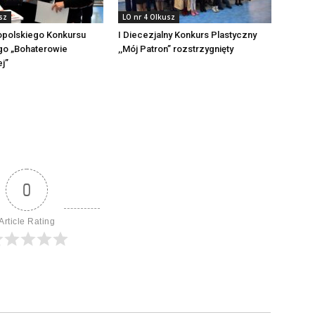
sz
LO nr 4 Olkusz
opolskiego Konkursu
I Diecezjalny Konkurs Plastyczny
go „Bohaterowie
,,Mój Patron” rozstrzygnięty
j”
0
Article Rating