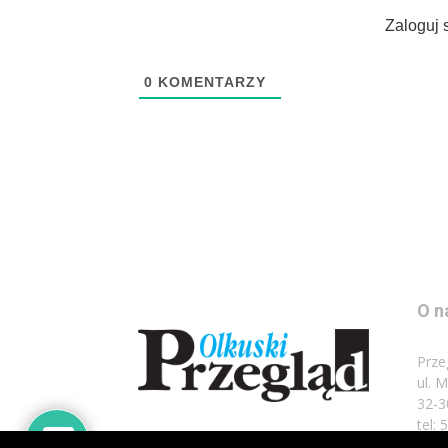
Zaloguj 
0
KOMENTARZY
O n
Prze
ul. 
32-3
tel: