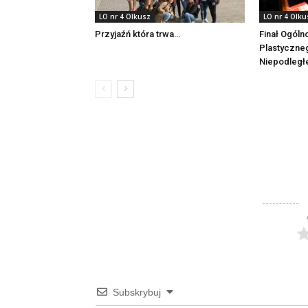
LO nr 4 Olkusz
LO nr 4 Olku
Przyjaźń która trwa…
Finał Ogóln
Plastyczne
Niepodległe
Subskrybuj