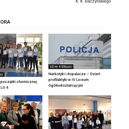
K. K. Baczyńskiego
TORA
LO nr 4 Olkusz
Narkotyki i dopalacze – Dzień
sz
profilaktyki w IV Liceum
 początki chemicznej
Ogólnokształcącym
 LO 4