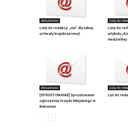
Aktualności
Listy do reda
Listy do redakcji: „nie” dla takiej
Listy do re
uchwały krajobrazowej!
artykułu „K
niedzielnej
Aktualności
Listy do reda
[SPROSTOWANIE] Sprostowanie
List do reda
ogłoszenia Urzędu Miejskiego w
Bukownie