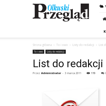
Przegląd
Olkuski
K
Strona główna
To i owo
Listy do redakcji
List 
To i owo
Listy do redakcji
List do redakcji
Przez
Administrator
-
3 marca 2011
119