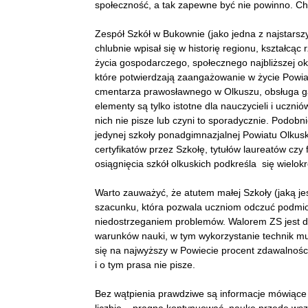
społeczność, a tak zapewne być nie powinno. Ch
Zespół Szkół w Bukownie (jako jedna z najstarsz
chlubnie wpisał się w historię regionu, kształcąc
życia gospodarczego, społecznego najbliższej o
które potwierdzają zaangażowanie w życie Powiat
cmentarza prawosławnego w Olkuszu, obsługa g
elementy są tylko istotne dla nauczycieli i uczni
nich nie pisze lub czyni to sporadycznie. Podob
jedynej szkoły ponadgimnazjalnej Powiatu Olkusk
certyfikatów przez Szkołę, tytułów laureatów czy f
osiągnięcia szkół olkuskich podkreśla się wielokr
Warto zauważyć, że atutem małej Szkoły (jaką jes
szacunku, która pozwala uczniom odczuć podmio
niedostrzeganiem problemów. Walorem ZS jest d
warunków nauki, w tym wykorzystanie technik mu
się na najwyższy w Powiecie procent zdawalnośc
i o tym prasa nie pisze.
Bez wątpienia prawdziwe są informacje mówiące o