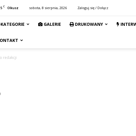
C
15
sobota, 8 sierpnia, 2026
Zaloguj się / Dołącz
Olkusz
KATEGORIE
GALERIE
DRUKOWANY
INTER
ONTAKT
do redakcji
0