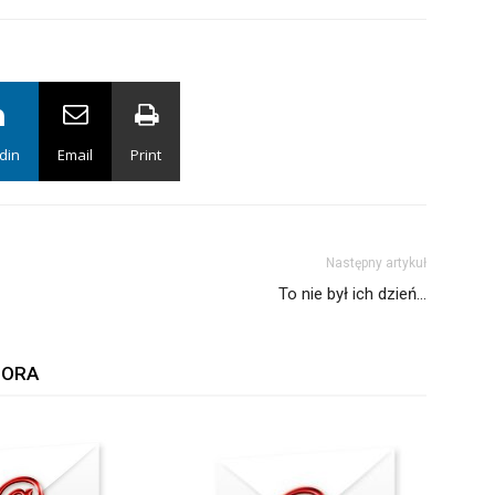
din
Email
Print
Następny artykuł
To nie był ich dzień…
TORA