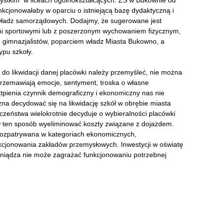
ystkim w liceach ogólnokształcących. ZS w Bukownie od
funkcjonowałaby w oparciu o istniejącą bazę dydaktyczną i
ą władz samorządowych. Dodajmy, że sugerowane jest
ami sportowymi lub z poszerzonym wychowaniem fizycznym,
em gimnazjalistów, poparciem władz Miasta Bukowno, a
ypu szkoły.
do likwidacji danej placówki należy przemyśleć, nie można
rzemawiają emocje, sentyment, troska o własne
ątpienia czynnik demograficzny i ekonomiczny nas nie
żna decydować się na likwidację szkół w obrębie miasta
zeństwa wielokrotnie decyduje o wybieralności placówki
w ten sposób wyeliminować koszty związane z dojazdem.
rozpatrywana w kategoriach ekonomicznych,
nkcjonowania zakładów przemysłowych. Inwestycji w oświatę
niądza nie może zagrażać funkcjonowaniu potrzebnej