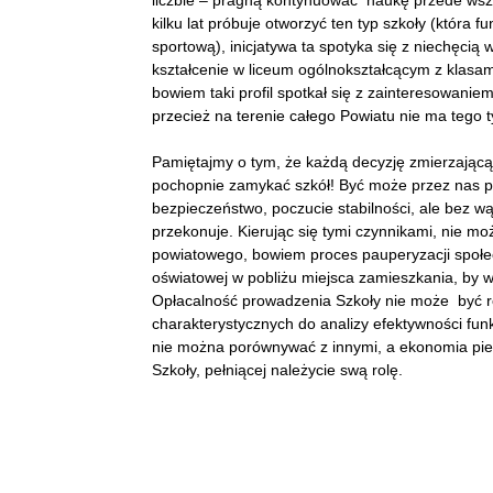
liczbie – pragną kontynuować naukę przede wsz
kilku lat próbuje otworzyć ten typ szkoły (która 
sportową), inicjatywa ta spotyka się z niechęci
kształcenie w liceum ogólnokształcącym z klas
bowiem taki profil spotkał się z zainteresowani
przecież na terenie całego Powiatu nie ma tego t
Pamiętajmy o tym, że każdą decyzję zmierzającą 
pochopnie zamykać szkół! Być może przez nas p
bezpieczeństwo, poczucie stabilności, ale bez w
przekonuje. Kierując się tymi czynnikami, nie mo
powiatowego, bowiem proces pauperyzacji społec
oświatowej w pobliżu miejsca zamieszkania, by 
Opłacalność prowadzenia Szkoły nie może być 
charakterystycznych do analizy efektywności fu
nie można porównywać z innymi, a ekonomia pie
Szkoły, pełniącej należycie swą rolę.