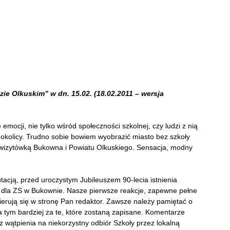
ie Olkuskim” w dn. 15.02. (18.02.2011 – wersja
mocji, nie tylko wśród społeczności szkolnej, czy ludzi z nią
okolicy. Trudno sobie bowiem wyobrazić miasto bez szkoły
a wizytówką Bukowna i Powiatu Olkuskiego. Sensacja, modny
tacją, przed uroczystym Jubileuszem 90-lecia istnienia
 dla ZS w Bukownie. Nasze pierwsze reakcje, zapewne pełne
 kierują się w stronę Pan redaktor. Zawsze należy pamiętać o
a tym bardziej za te, które zostaną zapisane. Komentarze
 wątpienia na niekorzystny odbiór Szkoły przez lokalną