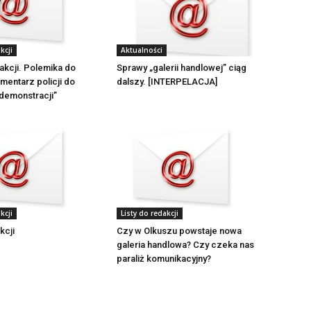
Aktualności
kcji
Sprawy „galerii handlowej” ciąg
dakcji. Polemika do
dalszy. [INTERPELACJA]
omentarz policji do
 demonstracji”
kcji
Listy do redakcji
kcji
Czy w Olkuszu powstaje nowa
galeria handlowa? Czy czeka nas
paraliż komunikacyjny?