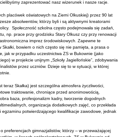
cielibyśmy zaprezentować nasz wizerunek i nasze racje.
ych placówek oświatowych na Ziemi Olkuskiej) przez 90 lat
 rzesze absolwentów, którzy byli i są aktywnymi kreatorami
kolicy. Społeczność szkolna często podejmowała się zadań,
u, np. prace przy grodzisku Stary Olkusz czy przy renowacji
astronomiczna imprez środowiskowych. Zapewne te
ów Skałki, bowiem o nich często się nie pamięta, a prasa o
nie, jak w przypadku uczestnictwa ZS w Bukownie (jako
iego) w projekcie unijnym „Szkoły Jagiellońskie”, zdobywania
inalistów przez uczniów. Dzieje się to w sytuacji, w której
otnie.
t teraz Skałka) jest szczególna atmosfera życzliwości,
towe traktowanie, chroniące przed anonimowością,
obra baza, profesjonalizm kadry, tworzenie dogodnych
ltimedialnych, organizacja dodatkowych zajęć, co przekłada
i egzaminu potwierdzającego kwalifikacje zawodowe, jednak
 preferencjach gimnazjalistów, którzy – w przeważającej