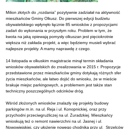
Milion złotych do „rozdania” pozytywnie zadziałał na aktywność
mieszkańców Gminy Olkusz. Do pierwszej edycji budżetu
obywatelskiego wpłynęło łącznie 85 wniosków z propozycjami
zadań do wykonania w przyszłym roku. Problem w tym, że
kwota na jaką opiewają pomysły olkuszan jest pięciokrotnie
większa niż zakłada projekt, a więc będziemy musieli wybrać
najlepsze projekty. A mamy naprawdę z czego.
14 listopada w olkuskim magistracie minął termin składania
wniosków obywatelskich do zrealizowania w 2015 r. Propozycje
przedstawione przez mieszkańców gminy dotykają różnych sfer
życia mieszkańców, ale łatwo dojść do wniosku, że w mieście
brakuje miejsc parkingowych, a problemem jest także stan
techniczny poszczególnych odcinków dróg.
Wśród złożonych wniosków znalazły się projekty budowy
parkingów m.in. na ul. Reja i ul. Konopnickiej, oraz przy
przychodni przeciwgruźliczej na ul. Żuradzkiej. Mieszkańcy
wnioskują też o remont nawierzchni na ul. Jasnej i ul.
Nowowiejskiej, czy ułożenie nowego chodnika przy ul. Strzelców