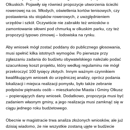
Olkuskich. Pojawiły się również propozycje utworzenia ścieżki
rowerowej na os. Młodych, oświetlenia kortów tenisowych, czy
postawienia stu stojaków rowerowych, z uwzględnieniem
urzędów i szkół. Oczywiście nie zabrakło też wniosków o
zamontowanie siłowni pod chmurką w olkuskim parku, czy też
propozycji typowo zimowej – lodowiska na rynku.
Aby wniosek mógł zostać poddany do publicznego głosowania,
musi spełnić kilka istotnych wymogów. Po pierwsze przy
zgłaszaniu zadania do budżetu obywatelskiego należało podać
szacunkowy koszt projektu, który według regulaminu nie mógł
przekroczyć 100 tysięcy złotych. Innym ważnym czynnikiem
kwalifikującym wniosek do urzędniczej analizy, oprócz podania
lokalizacji i miejsca realizacji pomysłu, było także zebranie
podpisów piętnastu osób – mieszkańców Miasta i Gminy Olkusz
– popierających dany wniosek. Dodatkowo, propozycja musi być
zadaniem własnym gminy, a jego realizacja musi zamknąć się w
ciągu jednego roku budżetowego.
Obecnie w magistracie trwa analiza złożonych wniosków, ale już
dzisiaj wiadomo, że nie wszystkie zostaną ujęte w budżecie