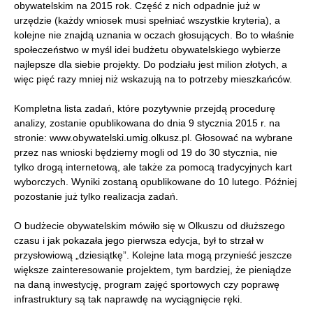
obywatelskim na 2015 rok. Część z nich odpadnie już w
urzędzie (każdy wniosek musi spełniać wszystkie kryteria), a
kolejne nie znajdą uznania w oczach głosujących. Bo to właśnie
społeczeństwo w myśl idei budżetu obywatelskiego wybierze
najlepsze dla siebie projekty. Do podziału jest milion złotych, a
więc pięć razy mniej niż wskazują na to potrzeby mieszkańców.
Kompletna lista zadań, które pozytywnie przejdą procedurę
analizy, zostanie opublikowana do dnia 9 stycznia 2015 r. na
stronie: www.obywatelski.umig.olkusz.pl. Głosować na wybrane
przez nas wnioski będziemy mogli od 19 do 30 stycznia, nie
tylko drogą internetową, ale także za pomocą tradycyjnych kart
wyborczych. Wyniki zostaną opublikowane do 10 lutego. Później
pozostanie już tylko realizacja zadań.
O budżecie obywatelskim mówiło się w Olkuszu od dłuższego
czasu i jak pokazała jego pierwsza edycja, był to strzał w
przysłowiową „dziesiątkę”. Kolejne lata mogą przynieść jeszcze
większe zainteresowanie projektem, tym bardziej, że pieniądze
na daną inwestycję, program zajęć sportowych czy poprawę
infrastruktury są tak naprawdę na wyciągnięcie ręki.