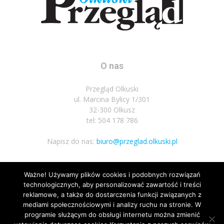
O nas
Przegląd Olkuski
ul. Marcina Bylicy 1/301
32-300 Olkusz
tel: 504 178 786
Napisz do nas:
biuro@przeglad.olkuski.pl
Ważne! Używamy plików cookies i podobnych rozwiązań
Podążaj za nami
technologicznych, aby personalizować zawartość i treści
reklamowe, a także do dostarczenia funkcji związanych z
mediami społecznościowymi i analizy ruchu na stronie. W
programie służącym do obsługi internetu można zmienić