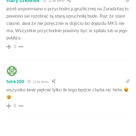
stary człowiek
11 lat temu
jeżeli wspomniano o przychodni p,gruźlicznej na Zuradzkiej to
powinno sie rozebrać tą starą spruchniłą bude. Raz że stare
ciasne, dwa że nie poręcznie w dojściu bo dojazdu MKS nie
ma, Wszystkie przychodnie powinny być w spitalu lub w jego
pobliżu.
0
felik100
11 lat temu
wszystko łanie pięknie tylko ile tego będzie chyba nic hehe
0