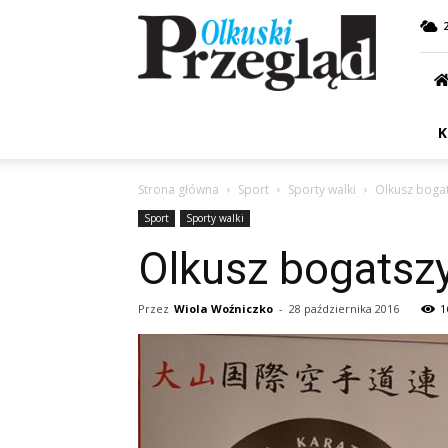
Przegląd
Olkuski
K
Strona główna
Sport
Sporty walki
Olkusz bogat
Sport
Sporty walki
Olkusz bogatszy
Przez
Wiola Woźniczko
-
28 października 2016
1