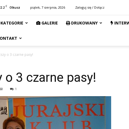
C
22.2
piątek, 7 sierpnia, 2026
Zaloguj się / Dołącz
Olkusz
KATEGORIE
GALERIE
DRUKOWANY
INTER
ONTAKT
szy o 3 czarne pasy!
 o 3 czarne pasy!
60
1