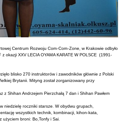
portowej Centrum Rozwoju Com-Com-Zone, w Krakowie odbyło
KF z okazji XXV LECIA OYAMA KARATE W POLSCE (1991-
ęło blisko 270 instruktorów i zawodników głównie z Polski
ielkiej Brytanii. Mityng został zorganizowany przy
z z Shihan Andrzejem Pierzchałą 7 dan i Shihan Pawłem
w niedzielę roczniki starsze. W obydwu grupach,
ntację wszystkich technik, kombinacji, kihon-kata,
użyciem broni: Bo,Tonfy i Sai.