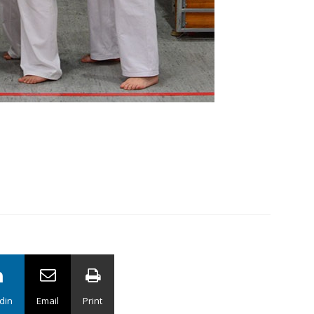
din
Email
Print