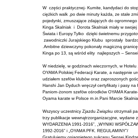
W części praktycznej- Kumite, kandydaci do stop
ciężkich walk ,po dwie minuty każda, ze stale zmi
pojedynki, zmuszające zdających do ogromnego w
Kinga Skalniak i Dorota Skalniak miały w swojej 
Świata i Europy.Tylko dzięki świetnemu przygot
zawodniczki Jurajskiego Klubu sprostały bard
.Ambitne dziewczyny pokonały magiczną granicę 
Kinga po 13, są wśród elity najlepszych – Sens
W niedzielę, w godzinach wieczornych, w Hotelu
OYAMA Polskiej Federacji Karate, a następnie ur
udziałem szefów klubów oraz zaproszonych gości 
Hanshi Jan Dyduch wręczył certyfikaty i pasy na
Paniom-żonom szefów ośrodków OYAMA Karate- za 
Oyama karate w Polsce m.in.Pani Marcie Skalnia
Wszyscy uczestnicy Zjazdu Związku otrzymali p
trzy publikacje wewnątrzorganizacyjne, wydane
WYDARZENIA 1991-2016”, „WYNIKI WSPÓŁ
1992-2016” i „OYAMA PFK. REGULAMINY”/
Gratulujemy osiągniętego sukcesu Sensei Kindze