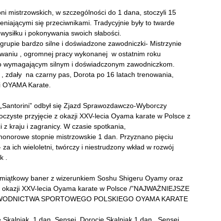
ni mistrzowskich, w szczególności do 1 dana, stoczyli 15
eniającymi się przeciwnikami. Tradycyjnie były to twarde
ysiłku i pokonywania swoich słabości.
grupie bardzo silne i doświadzone zawodniczki- Mistrzynie
owaniu , ogromnej pracy wykonanej w ostatnim roku
zo wymagającym silnym i doświadczonym zawodniczkom.
, zdały na czarny pas, Dorota po 16 latach trenowania,
ei OYAMA Karate.
 „Santorini” odbył się Zjazd Sprawozdawczo-Wyborczy
oczyste przyjęcie z okazji XXV-lecia Oyama karate w Polsce z
z kraju i zagranicy. W czasie spotkania,
 honorowe stopnie mistrzowskie 1 dan. Przyznano pięciu
ich wieloletni, twórczy i niestrudzony wkład w rozwój
k .
amiątkowy baner z wizerunkiem Soshu Shigeru Oyamy oraz
 z okazji XXV-lecia Oyama karate w Polsce /”NAJWAŻNIEJSZE
ZAWODNICTWA SPORTOWEGO POLSKIEGO OYAMA KARATE
 Skalniak 1 dan ,Sensei Dorocie Skalniak 1 dan, Sensei