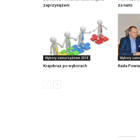
zaprzysiężeni
za nami
Wybory samorządowe 2018
Wybory sam
Krajobraz po wyborach
Rada Powiatu