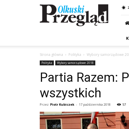
Przegląd
Olkuski
K
Strona główna
Polityka
Wybory samorządowe 20
Polityka
Wybory samorządowe 2018
Partia Razem:
wszystkich
Przez
Piotr Kubiczek
-
17 października 2018
57