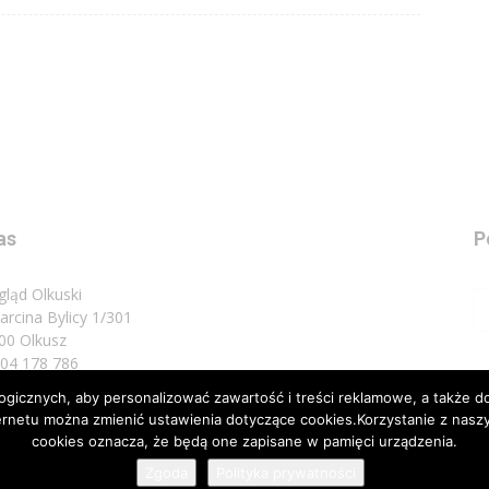
as
P
gląd Olkuski
Marcina Bylicy 1/301
00 Olkusz
 504 178 786
icznych, aby personalizować zawartość i treści reklamowe, a także do
sz do nas:
biuro@przeglad.olkuski.pl
nternetu można zmienić ustawienia dotyczące cookies.Korzystanie z na
cookies oznacza, że będą one zapisane w pamięci urządzenia.
Zgoda
Polityka prywatności
Nota 