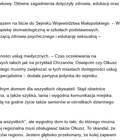
kowy. Główne zagadnienia dotyczyły zdrowia, edukacji oraz
azem na liście do Sejmiku Województwa Małopolskiego. – W
 opiekę stomatologiczną w szkołach podstawowych,
yczącą zdrowia psychicznego i edukację seksualną –
ności usług medycznych. – Czas oczekiwania na
wych takich jak na przykład Chrzanów, Oświęcim czy Olkusz
latego musimy zwiększać w tych miastach dostępności usług
pecjalistów – dodała partyjna jedynka do sejmiku.
ym domem dla wszystkich obywateli. Stąd obietnice
, a także szybka, tania i wygodna komunikacja miejska.
lą na godne życie także seniorów w ośrodkach dziennego
 wszystkich”, ale wygodny dom to taki, do którego można
j regionalna musi obsługiwać także Olkusz. To skandal, że
ów regionu. Jestem głęboko przekonany, że kolej zapewni