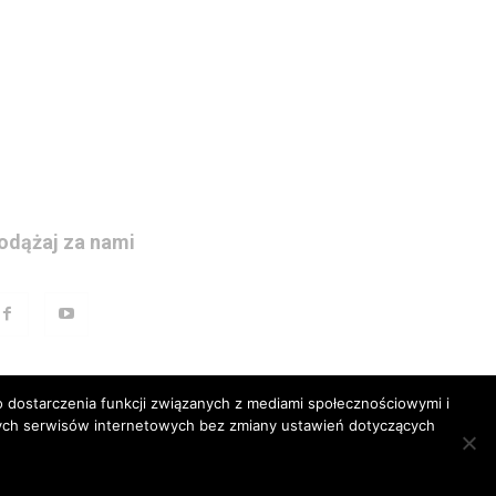
odążaj za nami
 dostarczenia funkcji związanych z mediami społecznościowymi i
szych serwisów internetowych bez zmiany ustawień dotyczących
prawna
Polityka prywatnosci
Kariera
Regulamin