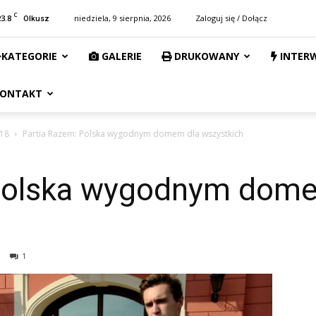
C
23.8
niedziela, 9 sierpnia, 2026
Zaloguj się / Dołącz
Olkusz
KATEGORIE
GALERIE
DRUKOWANY
INTER
ONTAKT
18
Partia Razem: Polska wygodnym domem dla wszystkich
 Polska wygodnym dome
1