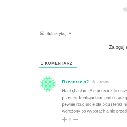
Subskrybuj
Zaloguj 
1
KOMENTARZ
Rzecorzeja?
7 lat temu
Hasła,hasłami.Ale przecież to o c
przecież koalicjantami partii rzą
pewnie rzuciliście dla picu i tera
wdrożony po wyborach a nie przed,
0