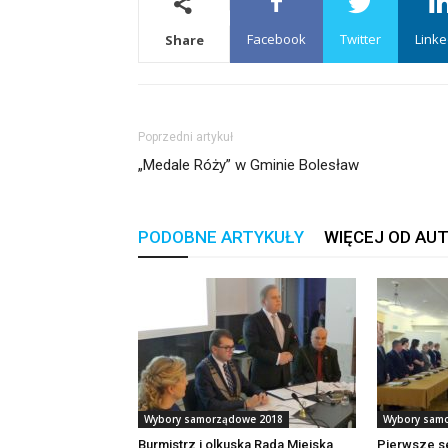
Facebook
Twitter
Linke
Share
Poprzedni artykuł
„Medale Róży” w Gminie Bolesław
PODOBNE ARTYKUŁY
WIĘCEJ OD AU
Wybory samorządowe 2018
Wybory sam
Burmistrz i olkuska Rada Miejska
Pierwsze se