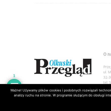
O n
Prze
ul. 
1
32-3
tel:
Ważne! Używamy plików cookies i podobnych rozwiązań technolog
Napi
analizy ruchu na stronie. W programie służącym do obsługi i
© Wszelkie prawa zastrzeżone 2020