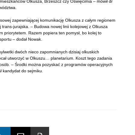
ał mieszkańców Olkusza, Brzeszcz czy Oświęcimia – mówił dr
wództwa.
busowej zapewniającej komunikację Olkusza z całym regionem
 trans-jurajska. – Budowa nowej linii kolejowej z Olkusza
 priorytetem. Razem popiera ten pomysł, bo kolej to
nsportu – dodał Nowak.
ylwetki dwóch nieco zapomnianych dzisiaj olkuskich
ecał utworzyć w Olkuszu… planetarium. Koszt tego zadania
o sposób. – Środki można pozyskać z programów operacyjnych
 kandydat do sejmiku.