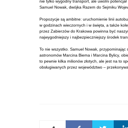
nie tylko wygodny transport, ale uwolni potencj
Samuel Nowak, dwójka Razem do Sejmiku Woje
Propozycje są ambitne: uruchomienie linii auto
w godzinach wieczornych i w święta, a także kolej
przez Zabierzów do Krakowa powinna być naszym
najwygodniejszy i najbezpieczniejszy środek tra
To nie wszystko. Samuel Nowak, przypominając s
astronomów Marcina Biema i Marcina Bylicy, obi
to pewnie kilka milionów złotych, ale jest na t
obsługiwanych przez województwo – przekonywał