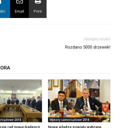
din
Email
Print
Następny artykuł
Rozdano 5000 drzewek!
TORA
orządowe 2018
Wybory samorządowe 2018
sje rad nowej kadencji
Nowe władze powiatu wybrane