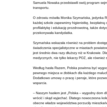
Samuela Nowaka przedstawili swój program sejmi
transportu.
O zdrowiu mówiła Monika Szymańska, jedynka R
każdej szkole zapewnimy higienistkę, bezpłatną
profilaktykę i edukację prozdrowotną, także dot
przekonywała kandydatka.
Szymańska wskazała również na problem dostęp
świadczenia specjalistyczne w miastach powiato
jest średnio dwa razy dłuższy niż w Krakowie. D
medycznych, nie tylko lekarzy POZ, ale również s
Według hasła Razem, Polska powinna być wygodn
pewnego miejsca w żłobkach dla każdego malucha
Dodatkowo umowy o pracę i pensje, które pozwo
wsparcia.
– Naszym hasłem jest „Polska – wygodny dom dla
wrócić i skąd wyjechać. Dlatego nowoczesna kole
obecne władze województwa porzuciły mieszkańc