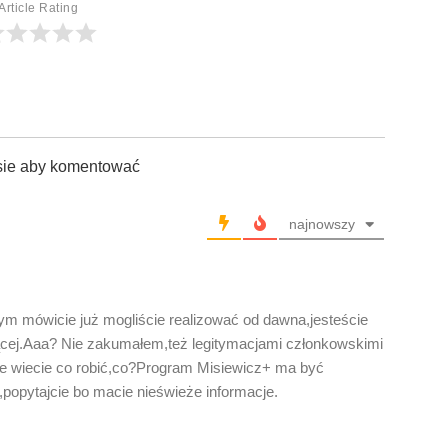
Article Rating
sie aby komentować
najnowszy
zym mówicie już mogliście realizować od dawna,jesteście
dzącej.Aaa? Nie zakumałem,też legitymacjami członkowskimi
z nie wiecie co robić,co?Program Misiewicz+ ma być
popytajcie bo macie nieświeże informacje.