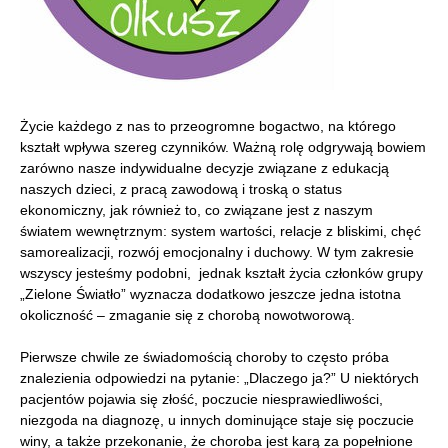
Życie każdego z nas to przeogromne bogactwo, na którego
kształt wpływa szereg czynników. Ważną rolę odgrywają bowiem
zarówno nasze indywidualne decyzje związane z edukacją
naszych dzieci, z pracą zawodową i troską o status
ekonomiczny, jak również to, co związane jest z naszym
światem wewnętrznym: system wartości, relacje z bliskimi, chęć
samorealizacji, rozwój emocjonalny i duchowy. W tym zakresie
wszyscy jesteśmy podobni, jednak kształt życia członków grupy
„Zielone Światło” wyznacza dodatkowo jeszcze jedna istotna
okoliczność – zmaganie się z chorobą nowotworową.
Pierwsze chwile ze świadomością choroby to często próba
znalezienia odpowiedzi na pytanie: „Dlaczego ja?” U niektórych
pacjentów pojawia się złość, poczucie niesprawiedliwości,
niezgoda na diagnozę, u innych dominujące staje się poczucie
winy, a także przekonanie, że choroba jest karą za popełnione