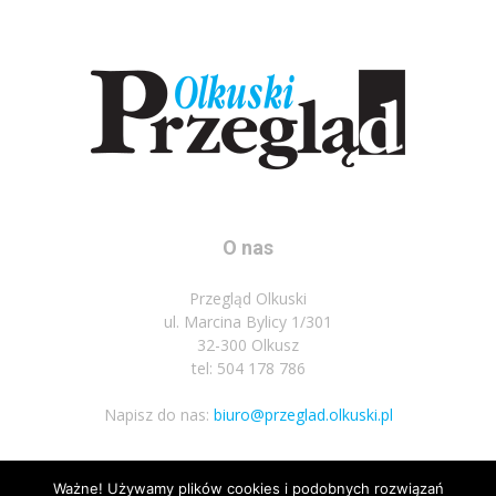
O nas
Przegląd Olkuski
ul. Marcina Bylicy 1/301
32-300 Olkusz
tel: 504 178 786
Napisz do nas:
biuro@przeglad.olkuski.pl
Ważne! Używamy plików cookies i podobnych rozwiązań