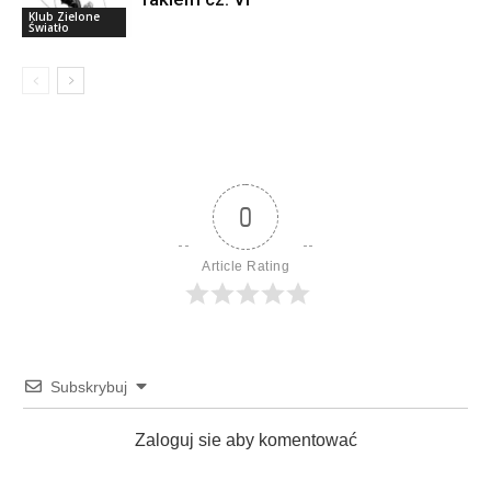
Klub Zielone
Światło
0
Article Rating
Subskrybuj
Zaloguj sie aby komentować