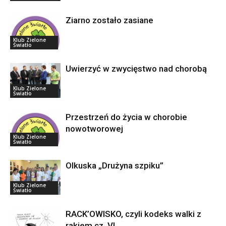
Ziarno zostało zasiane
Klub Zielone
Światło
Uwierzyć w zwycięstwo nad chorobą
Klub Zielone
Światło
Przestrzeń do życia w chorobie
nowotworowej
Klub Zielone
Światło
Olkuska „Drużyna szpiku”
Klub Zielone
Światło
RACK’OWISKO, czyli kodeks walki z
rakiem cz. VI