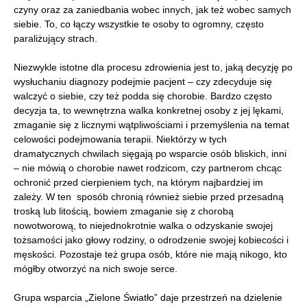
czyny oraz za zaniedbania wobec innych, jak też wobec samych
siebie. To, co łączy wszystkie te osoby to ogromny, często
paraliżujący strach.
Niezwykle istotne dla procesu zdrowienia jest to, jaką decyzję po
wysłuchaniu diagnozy podejmie pacjent – czy zdecyduje się
walczyć o siebie, czy też podda się chorobie. Bardzo często
decyzja ta, to wewnętrzna walka konkretnej osoby z jej lękami,
zmaganie się z licznymi wątpliwościami i przemyślenia na temat
celowości podejmowania terapii. Niektórzy w tych
dramatycznych chwilach sięgają po wsparcie osób bliskich, inni
– nie mówią o chorobie nawet rodzicom, czy partnerom chcąc
ochronić przed cierpieniem tych, na którym najbardziej im
zależy. W ten sposób chronią również siebie przed przesadną
troską lub litością, bowiem zmaganie się z chorobą
nowotworową, to niejednokrotnie walka o odzyskanie swojej
tożsamości jako głowy rodziny, o odrodzenie swojej kobiecości i
męskości. Pozostaje też grupa osób, które nie mają nikogo, kto
mógłby otworzyć na nich swoje serce.
Grupa wsparcia „Zielone Światło” daje przestrzeń na dzielenie